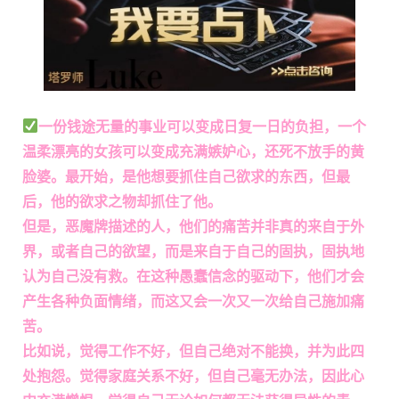
一份钱途无量的事业可以变成日复一日的负担，一个
温柔漂亮的女孩可以变成充满嫉妒心，还死不放手的黄
脸婆。最开始，是他想要抓住自己欲求的东西，但最
后，他的欲求之物却抓住了他。
但是，恶魔牌描述的人，他们的痛苦并非真的来自于外
界，或者自己的欲望，而是来自于自己的固执，固执地
认为自己没有救。在这种愚蠢信念的驱动下，他们才会
产生各种负面情绪，而这又会一次又一次给自己施加痛
苦。
比如说，觉得工作不好，但自己绝对不能换，并为此四
处抱怨。觉得家庭关系不好，但自己毫无办法，因此心