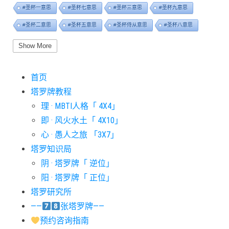
#圣杯一意思
#圣杯七意思
#圣杯三意思
#圣杯九意思
#圣杯二意思
#圣杯五意思
#圣杯侍从意思
#圣杯八意思
#圣杯六意思
#圣杯十意思
#圣杯四意思
#圣杯国王意思
Show More
#圣杯女皇意思
#太阳牌意思
#女祭司牌意思
#宝剑一意思
首页
#宝剑七意思
#宝剑三意思
#宝剑九意思
#宝剑二意思
塔罗牌教程
#宝剑五意思
#宝剑侍从意思
#宝剑八意思
#宝剑六意思
理 · MBTI人格「 4X4」
#宝剑十意思
#宝剑四意思
#宝剑国王意思
#宝剑女皇意思
即 · 风火水土「 4X10」
#宝剑骑士意思
#审判牌意思
#恋人牌意思
#恶魔牌意思
心 · 愚人之旅 「3X7」
#愚人牌意思
#战车牌意思
#教皇牌意思
#星币一意思
塔罗知识局
阴 · 塔罗牌「 逆位」
#星币七意思
#星币三意思
#星币九意思
#星币二意思
阳 · 塔罗牌「 正位」
#星币五意思
#星币侍从意思
#星币八意思
#星币六意思
塔罗研究所
#星币十意思
#星币四意思
#星币国王意思
#星币女皇意思
——
张塔罗牌——
#星币骑士意思
#星星牌意思
#月亮牌意思
#权杖一意思
预约咨询指南