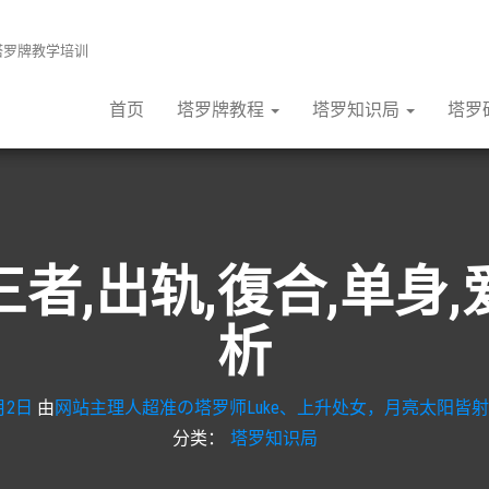
张塔罗牌教学培训
首页
塔罗牌教程
塔罗知识局
塔罗
者,出轨,復合,单身
析
月2日
由
网站主理人超准の塔罗师Luke、上升处女，月亮太阳皆射
分类：
塔罗知识局