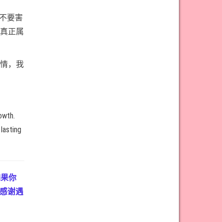
#权杖九意思
#权杖二意思
不要害
#权杖五意思
#权杖侍从意思
真正属
#权杖八意思
#权杖六意思
#权杖十意思
#权杖四意思
情，我
#权杖国王意思
#权杖女皇意思
#权杖骑士意思
#正义牌意思
#死神牌意思
#皇后牌意思
owth.
#皇帝牌意思
#节制牌意思
lasting
#隐士牌意思
#高塔牌意思
#魔术师意思
圣杯骑士意思
如果你
感谢遇