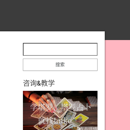
搜索：
咨询&教学