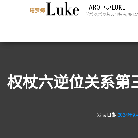
TAROT•ᴗ•LUKE
学塔罗,塔罗牌入门指南,78
权杖六逆位关系第三
发表日期
2024年9