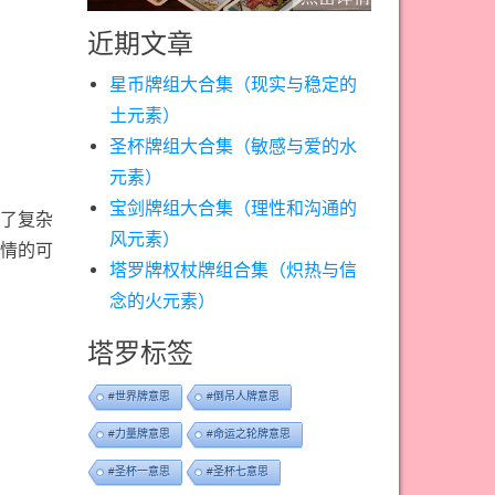
近期文章
星币牌组大合集（现实与稳定的
土元素）
圣杯牌组大合集（敏感与爱的水
元素）
宝剑牌组大合集（理性和沟通的
了复杂
风元素）
情的可
塔罗牌权杖牌组合集（炽热与信
念的火元素）
塔罗标签
#世界牌意思
#倒吊人牌意思
#力量牌意思
#命运之轮牌意思
#圣杯一意思
#圣杯七意思