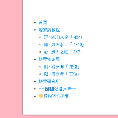
首页
塔罗牌教程
理 · MBTI人格「 4X4」
即 · 风火水土「 4X10」
心 · 愚人之旅 「3X7」
塔罗知识局
阴 · 塔罗牌「 逆位」
阳 · 塔罗牌「 正位」
塔罗研究所
——
张塔罗牌——
预约咨询指南