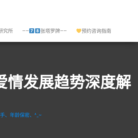
研究所
——
张塔罗牌——
预约咨询指南
,爱情发展趋势深度解
手、年龄保密、^_~