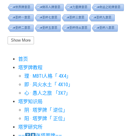
#世界牌意思
#倒吊人牌意思
#力量牌意思
#命运之轮牌意思
#圣杯一意思
#圣杯七意思
#圣杯三意思
#圣杯九意思
#圣杯二意思
#圣杯五意思
#圣杯侍从意思
#圣杯八意思
#圣杯六意思
#圣杯十意思
#圣杯四意思
#圣杯国王意思
Show More
#圣杯女皇意思
#太阳牌意思
#女祭司牌意思
#宝剑一意思
首页
#宝剑七意思
#宝剑三意思
#宝剑九意思
#宝剑二意思
塔罗牌教程
#宝剑五意思
#宝剑侍从意思
#宝剑八意思
#宝剑六意思
理 · MBTI人格「 4X4」
#宝剑十意思
#宝剑四意思
#宝剑国王意思
#宝剑女皇意思
即 · 风火水土「 4X10」
#宝剑骑士意思
#审判牌意思
#恋人牌意思
#恶魔牌意思
心 · 愚人之旅 「3X7」
#愚人牌意思
#战车牌意思
#教皇牌意思
#星币一意思
塔罗知识局
阴 · 塔罗牌「 逆位」
#星币七意思
#星币三意思
#星币九意思
#星币二意思
阳 · 塔罗牌「 正位」
#星币五意思
#星币侍从意思
#星币八意思
#星币六意思
塔罗研究所
#星币十意思
#星币四意思
#星币国王意思
#星币女皇意思
——
张塔罗牌——