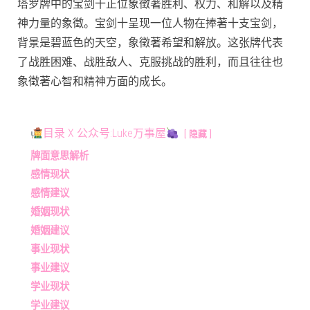
塔罗牌中的宝剑十正位象徵著胜利、权力、和解以及精
神力量的象徵。宝剑十呈现一位人物在捧著十支宝剑，
背景是碧蓝色的天空，象徵著希望和解放。这张牌代表
了战胜困难、战胜敌人、克服挑战的胜利，而且往往也
象徵著心智和精神方面的成长。
目录 X 公众号:Luke万事屋
隐藏
牌面意思解析
感情现状
感情建议
婚姻现状
婚姻建议
事业现状
事业建议
学业现状
学业建议