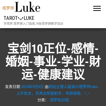
TAROT•ᴗ•LUKE
学塔罗,塔罗牌入门指南,78张塔罗牌教学培训
宝剑10正位-感情-
婚姻-事业-学业-財
运-健康建议
发表日期
2024年9月3日
由
网站主理人超准の塔罗师Luke、
上升处女，月亮太阳皆射手、年龄保密、^_~
分类：
塔罗知识局