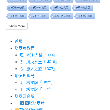
#圣杯一意思
#圣杯七意思
#圣杯三意思
#圣杯九意思
#圣杯二意思
#圣杯五意思
#圣杯侍从意思
#圣杯八意思
#圣杯六意思
#圣杯十意思
#圣杯四意思
#圣杯国王意思
Show More
#圣杯女皇意思
#太阳牌意思
#女祭司牌意思
#宝剑一意思
首页
#宝剑七意思
#宝剑三意思
#宝剑九意思
#宝剑二意思
塔罗牌教程
#宝剑五意思
#宝剑侍从意思
#宝剑八意思
#宝剑六意思
理 · MBTI人格「 4X4」
#宝剑十意思
#宝剑四意思
#宝剑国王意思
#宝剑女皇意思
即 · 风火水土「 4X10」
#宝剑骑士意思
#审判牌意思
#恋人牌意思
#恶魔牌意思
心 · 愚人之旅 「3X7」
#愚人牌意思
#战车牌意思
#教皇牌意思
#星币一意思
塔罗知识局
阴 · 塔罗牌「 逆位」
#星币七意思
#星币三意思
#星币九意思
#星币二意思
阳 · 塔罗牌「 正位」
#星币五意思
#星币侍从意思
#星币八意思
#星币六意思
塔罗研究所
#星币十意思
#星币四意思
#星币国王意思
#星币女皇意思
——
张塔罗牌——
#星币骑士意思
#星星牌意思
#月亮牌意思
#权杖一意思