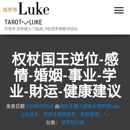
TAROT•ᴗ•LUKE
学塔罗,塔罗牌入门指南,78张塔罗牌教学培训
权杖国王逆位-感
情-婚姻-事业-学
业-財运-健康建议
发表日期
2024年9月6日
由
网站主理人超准の塔罗师Luke、
上升处女，月亮太阳皆射手、年龄保密、^_~
分类：
塔罗知识局