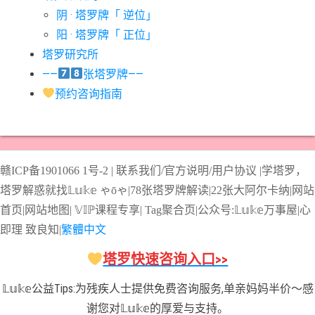
阴 · 塔罗牌「 逆位」
#星币七意思
#星币三意思
#星币九意思
#星币二意思
阳 · 塔罗牌「 正位」
#星币五意思
#星币侍从意思
#星币八意思
#星币六意思
塔罗研究所
#星币十意思
#星币四意思
#星币国王意思
#星币女皇意思
——
张塔罗牌——
#星币骑士意思
#星星牌意思
#月亮牌意思
#权杖一意思
预约咨询指南
#权杖七意思
#权杖三意思
#权杖九意思
#权杖二意思
#权杖五意思
#权杖侍从意思
#权杖八意思
#权杖六意思
#权杖十意思
#权杖四意思
#权杖国王意思
#权杖女皇意思
赣ICP备1901066
1号-2
|
联系我们/官方说明/用户协议
|
学塔罗，
#权杖骑士意思
#正义牌意思
#死神牌意思
#皇后牌意思
塔罗解惑就找𝕃𝕦𝕜𝕖 ゃōゃ|
78张塔罗牌解读
|
22张大阿尔卡纳
|
网站
#皇帝牌意思
#节制牌意思
#隐士牌意思
#高塔牌意思
首页
|
网站地图
|
𝕍𝕀ℙ课程专享
|
Tag聚合页
|
公众号:𝕃𝕦𝕜𝕖万事屋|
心
即理
致良
知
|
繁體中文
#魔术师意思
圣杯骑士意思
塔罗快速咨询入口>>
𝕃𝕦𝕜𝕖公益Tips:为残疾人士提供免费咨询服务,单亲妈妈半价～感
谢您对𝕃𝕦𝕜𝕖的厚爱与支持。