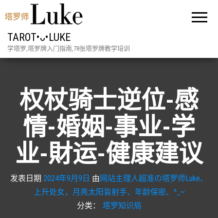
TAROT•ᴗ•LUKE
学塔罗,塔罗牌入门指南,78张塔罗牌教学培训
权杖骑士逆位-感
情-婚姻-事业-学
业-財运-健康建议
发表日期
2024年9月9日
由
网站主理人超准の塔罗师Luke、
上升处女，月亮太阳皆射手、年龄保密、^_~
分类：
塔罗知识局