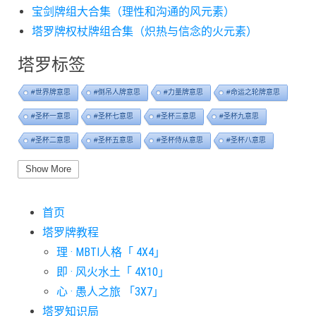
宝剑牌组大合集（理性和沟通的风元素）
塔罗牌权杖牌组合集（炽热与信念的火元素）
塔罗标签
#世界牌意思
#倒吊人牌意思
#力量牌意思
#命运之轮牌意思
#圣杯一意思
#圣杯七意思
#圣杯三意思
#圣杯九意思
#圣杯二意思
#圣杯五意思
#圣杯侍从意思
#圣杯八意思
#圣杯六意思
#圣杯十意思
#圣杯四意思
#圣杯国王意思
Show More
#圣杯女皇意思
#太阳牌意思
#女祭司牌意思
#宝剑一意思
首页
#宝剑七意思
#宝剑三意思
#宝剑九意思
#宝剑二意思
塔罗牌教程
#宝剑五意思
#宝剑侍从意思
#宝剑八意思
#宝剑六意思
理 · MBTI人格「 4X4」
#宝剑十意思
#宝剑四意思
#宝剑国王意思
#宝剑女皇意思
即 · 风火水土「 4X10」
#宝剑骑士意思
#审判牌意思
#恋人牌意思
#恶魔牌意思
心 · 愚人之旅 「3X7」
#愚人牌意思
#战车牌意思
#教皇牌意思
#星币一意思
塔罗知识局