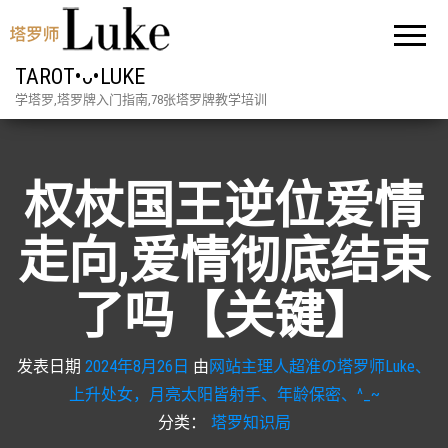
TAROT•ᴗ•LUKE
学塔罗,塔罗牌入门指南,78张塔罗牌教学培训
权杖国王逆位爱情
走向,爱情彻底结束
了吗【关键】
发表日期
2024年8月26日
由
网站主理人超准の塔罗师Luke、
上升处女，月亮太阳皆射手、年龄保密、^_~
分类：
塔罗知识局