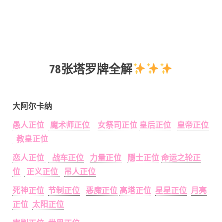
78张塔罗牌全解
大阿尔卡纳
愚人正位
魔术师正位
女祭司正位
皇后正位
皇帝正位
教皇正位
恋人正位
战车正位
力量正位
隱士正位
命运之轮正
位
正义正位
吊人正位
死神正位
节制正位
恶魔正位
高塔正位
星星正位
月亮
正位
太阳正位