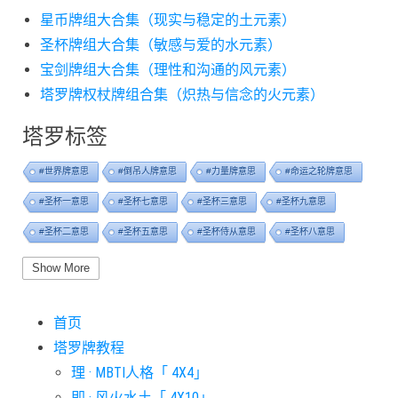
星币牌组大合集（现实与稳定的土元素）
圣杯牌组大合集（敏感与爱的水元素）
宝剑牌组大合集（理性和沟通的风元素）
塔罗牌权杖牌组合集（炽热与信念的火元素）
塔罗标签
#世界牌意思
#倒吊人牌意思
#力量牌意思
#命运之轮牌意思
#圣杯一意思
#圣杯七意思
#圣杯三意思
#圣杯九意思
#圣杯二意思
#圣杯五意思
#圣杯侍从意思
#圣杯八意思
#圣杯六意思
#圣杯十意思
#圣杯四意思
#圣杯国王意思
Show More
#圣杯女皇意思
#太阳牌意思
#女祭司牌意思
#宝剑一意思
首页
#宝剑七意思
#宝剑三意思
#宝剑九意思
#宝剑二意思
塔罗牌教程
#宝剑五意思
#宝剑侍从意思
#宝剑八意思
#宝剑六意思
理 · MBTI人格「 4X4」
#宝剑十意思
#宝剑四意思
#宝剑国王意思
#宝剑女皇意思
即 · 风火水土「 4X10」