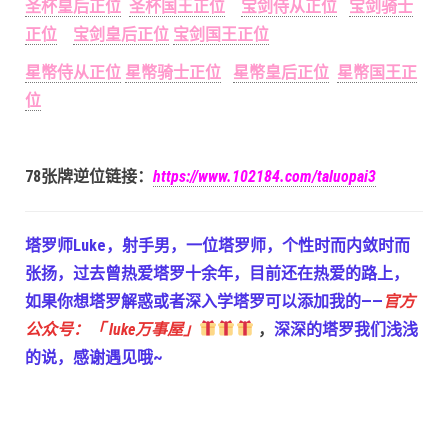
圣杯皇后正位
圣杯国王正位
宝剑侍从正位
宝剑骑士
正位
宝剑皇后正位
宝剑国王正位
星幣侍从正位
星幣骑士正位
星幣皇后正位
星幣国王正
位
78张牌逆位链接：
https://www.102184.com/taluopai3
塔罗师Luke，射手男，一位塔罗师，个性时而内敛时而
张扬，过去曾热爱塔罗十余年，目前还在热爱的路上，
如果你想塔罗解惑或者深入学塔罗可以添加我的——
官方
公众号：「 luke万事屋」
，
深深的塔罗我们浅浅
的说，感谢遇见哦~