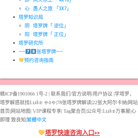
#宝剑骑士意思
#审判牌意思
#恋人牌意思
#恶魔牌意思
心 · 愚人之旅 「3X7」
#愚人牌意思
#战车牌意思
#教皇牌意思
#星币一意思
塔罗知识局
阴 · 塔罗牌「 逆位」
#星币七意思
#星币三意思
#星币九意思
#星币二意思
阳 · 塔罗牌「 正位」
#星币五意思
#星币侍从意思
#星币八意思
#星币六意思
塔罗研究所
#星币十意思
#星币四意思
#星币国王意思
#星币女皇意思
——
张塔罗牌——
#星币骑士意思
#星星牌意思
#月亮牌意思
#权杖一意思
预约咨询指南
#权杖七意思
#权杖三意思
#权杖九意思
#权杖二意思
#权杖五意思
#权杖侍从意思
#权杖八意思
#权杖六意思
#权杖十意思
#权杖四意思
#权杖国王意思
#权杖女皇意思
赣ICP备1901066
1号-2
|
联系我们/官方说明/用户协议
|
学塔罗，
#权杖骑士意思
#正义牌意思
#死神牌意思
#皇后牌意思
塔罗解惑就找𝕃𝕦𝕜𝕖 ゃōゃ|
78张塔罗牌解读
|
22张大阿尔卡纳
|
网站
#皇帝牌意思
#节制牌意思
#隐士牌意思
#高塔牌意思
首页
|
网站地图
|
𝕍𝕀ℙ课程专享
|
Tag聚合页
|
公众号:𝕃𝕦𝕜𝕖万事屋|
心
即理
致良
知
|
繁體中文
#魔术师意思
圣杯骑士意思
塔罗快速咨询入口>>