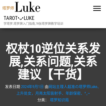
TAROT•ᴗ•LUKE
学塔罗,塔罗牌入门指南,78张塔罗牌教学培训
权杖10逆位关系发
展,关系问题,关系
建议【干货】
发表日期
2024年9月1日
由
网站主理人超准の塔罗师Luke、
上升处女，月亮太阳皆射手、年龄保密、^_~
分类：
塔罗知识局