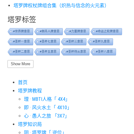
塔罗牌权杖牌组合集（炽热与信念的火元素）
塔罗标签
#世界牌意思
#倒吊人牌意思
#力量牌意思
#命运之轮牌意思
#圣杯一意思
#圣杯七意思
#圣杯三意思
#圣杯九意思
#圣杯二意思
#圣杯五意思
#圣杯侍从意思
#圣杯八意思
#圣杯六意思
#圣杯十意思
#圣杯四意思
#圣杯国王意思
Show More
#圣杯女皇意思
#太阳牌意思
#女祭司牌意思
#宝剑一意思
首页
#宝剑七意思
#宝剑三意思
#宝剑九意思
#宝剑二意思
塔罗牌教程
#宝剑五意思
#宝剑侍从意思
#宝剑八意思
#宝剑六意思
理 · MBTI人格「 4X4」
#宝剑十意思
#宝剑四意思
#宝剑国王意思
#宝剑女皇意思
即 · 风火水土「 4X10」
#宝剑骑士意思
#审判牌意思
#恋人牌意思
#恶魔牌意思
心 · 愚人之旅 「3X7」
#愚人牌意思
#战车牌意思
#教皇牌意思
#星币一意思
塔罗知识局
阴 · 塔罗牌「 逆位」
#星币七意思
#星币三意思
#星币九意思
#星币二意思