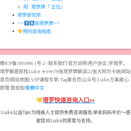
阳 · 塔罗牌「 正位」
#星币五意思
#星币侍从意思
#星币八意思
#星币六意思
塔罗研究所
#星币十意思
#星币四意思
#星币国王意思
#星币女皇意思
——
张塔罗牌——
#星币骑士意思
#星星牌意思
#月亮牌意思
#权杖一意思
预约咨询指南
#权杖七意思
#权杖三意思
#权杖九意思
#权杖二意思
#权杖五意思
#权杖侍从意思
#权杖八意思
#权杖六意思
#权杖十意思
#权杖四意思
#权杖国王意思
#权杖女皇意思
赣ICP备1901066
1号-2
|
联系我们/官方说明/用户协议
|
学塔罗，
#权杖骑士意思
#正义牌意思
#死神牌意思
#皇后牌意思
塔罗解惑就找𝕃𝕦𝕜𝕖 ゃōゃ|
78张塔罗牌解读
|
22张大阿尔卡纳
|
网站
#皇帝牌意思
#节制牌意思
#隐士牌意思
#高塔牌意思
首页
|
网站地图
|
𝕍𝕀ℙ课程专享
|
Tag聚合页
|
公众号:𝕃𝕦𝕜𝕖万事屋|
心
即理
致良
知
|
繁體中文
#魔术师意思
圣杯骑士意思
塔罗快速咨询入口>>
𝕃𝕦𝕜𝕖公益Tips:为残疾人士提供免费咨询服务,单亲妈妈半价～感
谢您对𝕃𝕦𝕜𝕖的厚爱与支持。