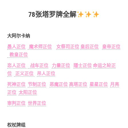
78张塔罗牌全解
大阿尔卡纳
愚人正位
魔术师正位
女祭司正位
皇后正位
皇帝正位
教皇正位
恋人正位
战车正位
力量正位
隱士正位
命运之轮正
位
正义正位
吊人正位
死神正位
节制正位
恶魔正位
高塔正位
星星正位
月亮
正位
太阳正位
审判正位
世界正位
权杖牌组