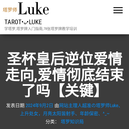
TAROT•ᴗ•LUKE
学塔罗,塔罗牌入门指南,78张塔罗牌教学培训
圣杯皇后逆位爱情
走向,爱情彻底结束
了吗【关键】
发表日期
2024年9月2日
由
网站主理人超准の塔罗师Luke、
上升处女，月亮太阳皆射手、年龄保密、^_~
分类：
塔罗知识局