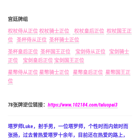
宫廷牌组
权杖侍从正位
权杖骑士正位
权杖皇后正位
权杖国王正
位
圣杯侍从正位
圣杯骑士正位
圣杯皇后正位
圣杯国王正位
宝剑侍从正位
宝剑骑士
正位
宝剑皇后正位
宝剑国王正位
星幣侍从正位
星幣骑士正位
星幣皇后正位
星幣国王正
位
78张牌逆位链接：
https://www.102184.com/taluopai3
塔罗师Luke，射手男，一位塔罗师，个性时而内敛时而
张扬，过去曾热爱塔罗十余年，目前还在热爱的路上，