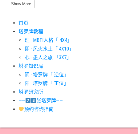
#圣杯六意思
#圣杯十意思
#圣杯四意思
#圣杯国王意思
Show More
#圣杯女皇意思
#太阳牌意思
#女祭司牌意思
#宝剑一意思
首页
#宝剑七意思
#宝剑三意思
#宝剑九意思
#宝剑二意思
塔罗牌教程
#宝剑五意思
#宝剑侍从意思
#宝剑八意思
#宝剑六意思
理 · MBTI人格「 4X4」
#宝剑十意思
#宝剑四意思
#宝剑国王意思
#宝剑女皇意思
即 · 风火水土「 4X10」
#宝剑骑士意思
#审判牌意思
#恋人牌意思
#恶魔牌意思
心 · 愚人之旅 「3X7」
#愚人牌意思
#战车牌意思
#教皇牌意思
#星币一意思
塔罗知识局
阴 · 塔罗牌「 逆位」
#星币七意思
#星币三意思
#星币九意思
#星币二意思
阳 · 塔罗牌「 正位」
#星币五意思
#星币侍从意思
#星币八意思
#星币六意思
塔罗研究所
#星币十意思
#星币四意思
#星币国王意思
#星币女皇意思
——
张塔罗牌——
#星币骑士意思
#星星牌意思
#月亮牌意思
#权杖一意思
预约咨询指南
#权杖七意思
#权杖三意思
#权杖九意思
#权杖二意思
#权杖五意思
#权杖侍从意思
#权杖八意思
#权杖六意思
#权杖十意思
#权杖四意思
#权杖国王意思
#权杖女皇意思