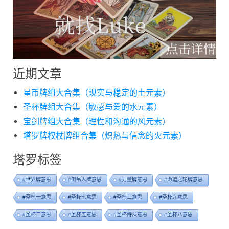
近期文章
星币牌组大合集（现实与稳定的土元素）
圣杯牌组大合集（敏感与爱的水元素）
宝剑牌组大合集（理性和沟通的风元素）
塔罗牌权杖牌组合集（炽热与信念的火元素）
塔罗标签
#世界牌意思
#倒吊人牌意思
#力量牌意思
#命运之轮牌意思
#圣杯一意思
#圣杯七意思
#圣杯三意思
#圣杯九意思
#圣杯二意思
#圣杯五意思
#圣杯侍从意思
#圣杯八意思