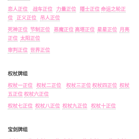
恋人正位
战车正位
力量正位
隱士正位
命运之轮正
位
正义正位
吊人正位
死神正位
节制正位
恶魔正位
高塔正位
星星正位
月亮
正位
太阳正位
审判正位
世界正位
权杖牌组
权杖一正位
权杖二正位
权杖三正位
权杖四正位
权杖
五正位
权杖六正位
权杖七正位
权杖八正位
权杖九正位
权杖十正位
宝剑牌组