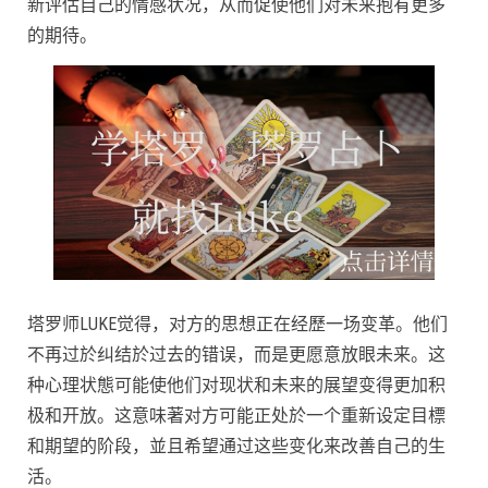
新评估自己的情感状况，从而促使他们对未来抱有更多
的期待。
塔罗师LUKE觉得，对方的思想正在经歷一场变革。他们
不再过於纠结於过去的错误，而是更愿意放眼未来。这
种心理状態可能使他们对现状和未来的展望变得更加积
极和开放。这意味著对方可能正处於一个重新设定目標
和期望的阶段，並且希望通过这些变化来改善自己的生
活。