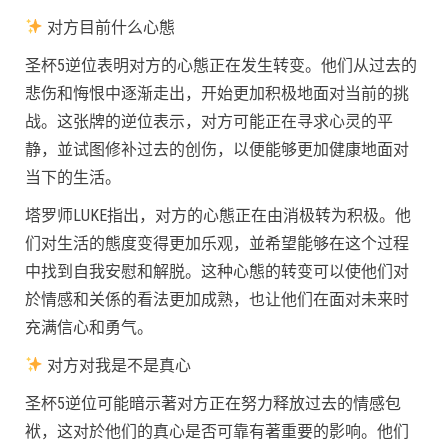
对方目前什么心態
圣杯5逆位表明对方的心態正在发生转变。他们从过去的
悲伤和悔恨中逐渐走出，开始更加积极地面对当前的挑
战。这张牌的逆位表示，对方可能正在寻求心灵的平
静，並试图修补过去的创伤，以便能够更加健康地面对
当下的生活。
塔罗师LUKE指出，对方的心態正在由消极转为积极。他
们对生活的態度变得更加乐观，並希望能够在这个过程
中找到自我安慰和解脱。这种心態的转变可以使他们对
於情感和关係的看法更加成熟，也让他们在面对未来时
充满信心和勇气。
对方对我是不是真心
圣杯5逆位可能暗示著对方正在努力释放过去的情感包
袱，这对於他们的真心是否可靠有著重要的影响。他们