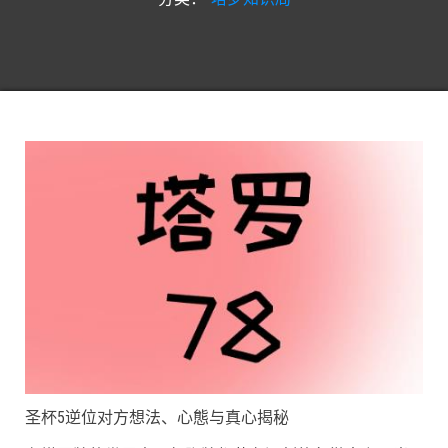
圣杯5逆位对方想法、心態与真心揭秘