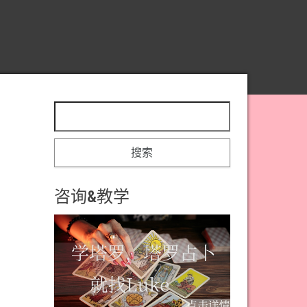
搜索：
咨询&教学