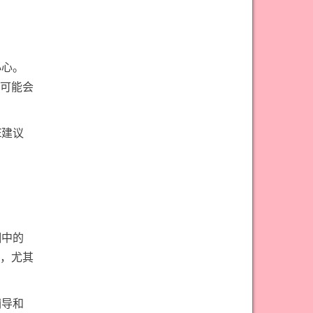
#权杖九意思
#权杖二意思
#权杖五意思
#权杖侍从意思
#权杖八意思
#权杖六意思
小心。
#权杖十意思
#权杖四意思
可能会
#权杖国王意思
#权杖女皇意思
#权杖骑士意思
#正义牌意思
E建议
#死神牌意思
#皇后牌意思
#皇帝牌意思
#节制牌意思
#隐士牌意思
#高塔牌意思
#魔术师意思
圣杯骑士意思
姻中的
，尤其
辅导和