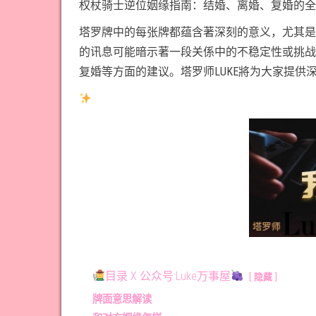
权杖骑士逆位姻缘指南：结婚、离婚、复婚的全
塔罗牌中的每张牌都蕴含著深刻的意义，尤其是
的讯息可能暗示著一段关係中的不稳定性或挑战
复婚等方面的建议。塔罗师LUKE將为大家提
目录 X 公众号:Luke万事屋
隐藏
牌面意思解读