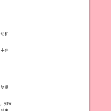
衝动和
係中存
，复婚
，如果
都对未