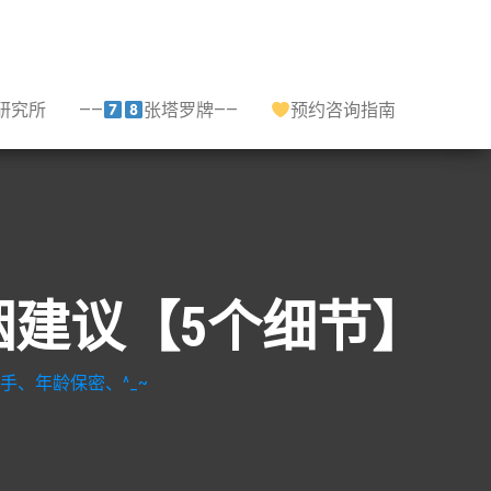
研究所
——
张塔罗牌——
预约咨询指南
姻建议【5个细节】
手、年龄保密、^_~