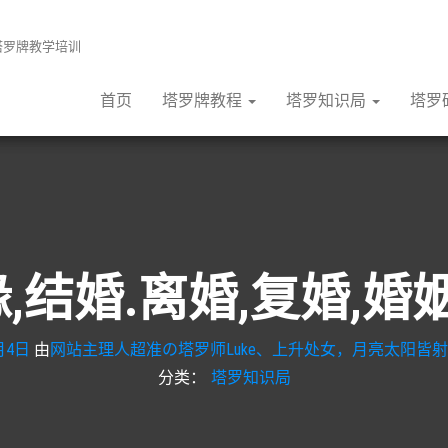
张塔罗牌教学培训
首页
塔罗牌教程
塔罗知识局
塔罗
,结婚.离婚,复婚,婚
月4日
由
网站主理人超准の塔罗师Luke、上升处女，月亮太阳皆射
分类：
塔罗知识局