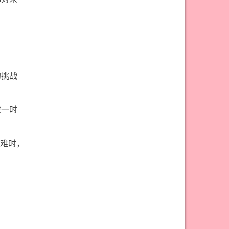
的挑战
被一时
难时，