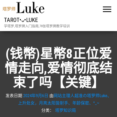
TAROT•ᴗ•LUKE
学塔罗,塔罗牌入门指南,78张塔罗牌教学培训
(钱幣)星幣8正位爱
情走向,爱情彻底结
束了吗【关键】
发表日期
2024年9月6日
由
网站主理人超准の塔罗师Luke、
上升处女，月亮太阳皆射手、年龄保密、^_~
分类：
塔罗知识局