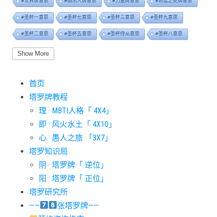
#世界牌意思
#倒吊人牌意思
#力量牌意思
#命运之轮牌意思
#圣杯一意思
#圣杯七意思
#圣杯三意思
#圣杯九意思
#圣杯二意思
#圣杯五意思
#圣杯侍从意思
#圣杯八意思
#圣杯六意思
#圣杯十意思
#圣杯四意思
#圣杯国王意思
Show More
#圣杯女皇意思
#太阳牌意思
#女祭司牌意思
#宝剑一意思
首页
#宝剑七意思
#宝剑三意思
#宝剑九意思
#宝剑二意思
塔罗牌教程
#宝剑五意思
#宝剑侍从意思
#宝剑八意思
#宝剑六意思
理 · MBTI人格「 4X4」
#宝剑十意思
#宝剑四意思
#宝剑国王意思
#宝剑女皇意思
即 · 风火水土「 4X10」
#宝剑骑士意思
#审判牌意思
#恋人牌意思
#恶魔牌意思
心 · 愚人之旅 「3X7」
#愚人牌意思
#战车牌意思
#教皇牌意思
#星币一意思
塔罗知识局
阴 · 塔罗牌「 逆位」
#星币七意思
#星币三意思
#星币九意思
#星币二意思
阳 · 塔罗牌「 正位」
#星币五意思
#星币侍从意思
#星币八意思
#星币六意思
塔罗研究所
#星币十意思
#星币四意思
#星币国王意思
#星币女皇意思
——
张塔罗牌——
#星币骑士意思
#星星牌意思
#月亮牌意思
#权杖一意思