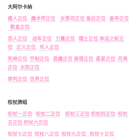
大阿尔卡纳
愚人正位
魔术师正位
女祭司正位
皇后正位
皇帝正位
教皇正位
恋人正位
战车正位
力量正位
隱士正位
命运之轮正
位
正义正位
吊人正位
死神正位
节制正位
恶魔正位
高塔正位
星星正位
月亮
正位
太阳正位
审判正位
世界正位
权杖牌组
权杖一正位
权杖二正位
权杖三正位
权杖四正位
权杖
五正位
权杖六正位
权杖七正位
权杖八正位
权杖九正位
权杖十正位