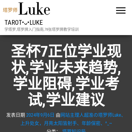
TAROT•ᴗ•LUKE
学塔罗,塔罗牌入门指南,78张塔罗牌教学培训
圣杯7正位学业现
状,学业未来趋势,
学业阻碍,学业考
试,学业建议
发表日期
2024年9月6日
由
网站主理人超准の塔罗师Luke、
上升处女，月亮太阳皆射手、年龄保密、^_~
分类：
塔罗知识局