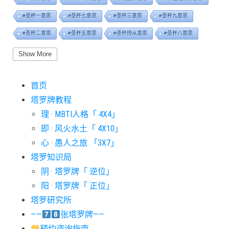
#圣杯一意思
#圣杯七意思
#圣杯三意思
#圣杯九意思
#圣杯二意思
#圣杯五意思
#圣杯侍从意思
#圣杯八意思
#圣杯六意思
#圣杯十意思
#圣杯四意思
#圣杯国王意思
Show More
#圣杯女皇意思
#太阳牌意思
#女祭司牌意思
#宝剑一意思
首页
#宝剑七意思
#宝剑三意思
#宝剑九意思
#宝剑二意思
塔罗牌教程
#宝剑五意思
#宝剑侍从意思
#宝剑八意思
#宝剑六意思
理 · MBTI人格「 4X4」
#宝剑十意思
#宝剑四意思
#宝剑国王意思
#宝剑女皇意思
即 · 风火水土「 4X10」
#宝剑骑士意思
#审判牌意思
#恋人牌意思
#恶魔牌意思
心 · 愚人之旅 「3X7」
#愚人牌意思
#战车牌意思
#教皇牌意思
#星币一意思
塔罗知识局
阴 · 塔罗牌「 逆位」
#星币七意思
#星币三意思
#星币九意思
#星币二意思
阳 · 塔罗牌「 正位」
#星币五意思
#星币侍从意思
#星币八意思
#星币六意思
塔罗研究所
#星币十意思
#星币四意思
#星币国王意思
#星币女皇意思
——
张塔罗牌——
#星币骑士意思
#星星牌意思
#月亮牌意思
#权杖一意思
预约咨询指南