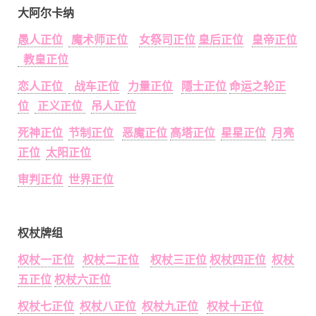
大阿尔卡纳
愚人正位
魔术师正位
女祭司正位
皇后正位
皇帝正位
教皇正位
恋人正位
战车正位
力量正位
隱士正位
命运之轮正
位
正义正位
吊人正位
死神正位
节制正位
恶魔正位
高塔正位
星星正位
月亮
正位
太阳正位
审判正位
世界正位
权杖牌组
权杖一正位
权杖二正位
权杖三正位
权杖四正位
权杖
五正位
权杖六正位
权杖七正位
权杖八正位
权杖九正位
权杖十正位