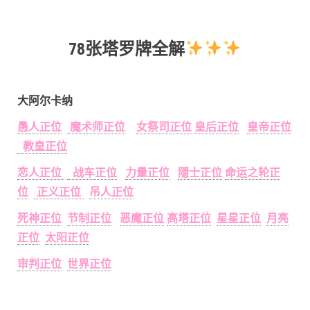
78张塔罗牌全解
大阿尔卡纳
愚人正位
魔术师正位
女祭司正位
皇后正位
皇帝正位
教皇正位
恋人正位
战车正位
力量正位
隱士正位
命运之轮正
位
正义正位
吊人正位
死神正位
节制正位
恶魔正位
高塔正位
星星正位
月亮
正位
太阳正位
审判正位
世界正位