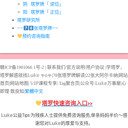
阴 · 塔罗牌「 逆位」
#星币七意思
#星币三意思
#星币九意思
#星币二意思
阳 · 塔罗牌「 正位」
#星币五意思
#星币侍从意思
#星币八意思
#星币六意思
塔罗研究所
#星币十意思
#星币四意思
#星币国王意思
#星币女皇意思
——
张塔罗牌——
#星币骑士意思
#星星牌意思
#月亮牌意思
#权杖一意思
预约咨询指南
#权杖七意思
#权杖三意思
#权杖九意思
#权杖二意思
#权杖五意思
#权杖侍从意思
#权杖八意思
#权杖六意思
#权杖十意思
#权杖四意思
#权杖国王意思
#权杖女皇意思
赣ICP备1901066
1号-2
|
联系我们/官方说明/用户协议
|
学塔罗，
#权杖骑士意思
#正义牌意思
#死神牌意思
#皇后牌意思
塔罗解惑就找𝕃𝕦𝕜𝕖 ゃōゃ|
78张塔罗牌解读
|
22张大阿尔卡纳
|
网站
#皇帝牌意思
#节制牌意思
#隐士牌意思
#高塔牌意思
首页
|
网站地图
|
𝕍𝕀ℙ课程专享
|
Tag聚合页
|
公众号:𝕃𝕦𝕜𝕖万事屋|
心
即理
致良
知
|
繁體中文
#魔术师意思
圣杯骑士意思
塔罗快速咨询入口>>
𝕃𝕦𝕜𝕖公益Tips:为残疾人士提供免费咨询服务,单亲妈妈半价～感
谢您对𝕃𝕦𝕜𝕖的厚爱与支持。