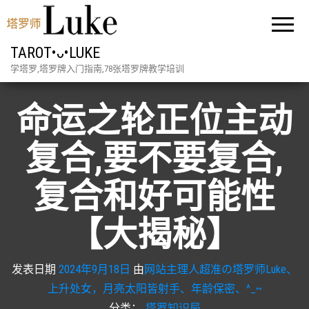
TAROT•ᴗ•LUKE
学塔罗,塔罗牌入门指南,78张塔罗牌教学培训
命运之轮正位主动
复合,要不要复合,
复合和好可能性
【大揭秘】
发表日期
2024年9月18日
由
网站主理人超准の塔罗师Luke、
上升处女，月亮太阳皆射手、年龄保密、^_~
分类：
塔罗知识局