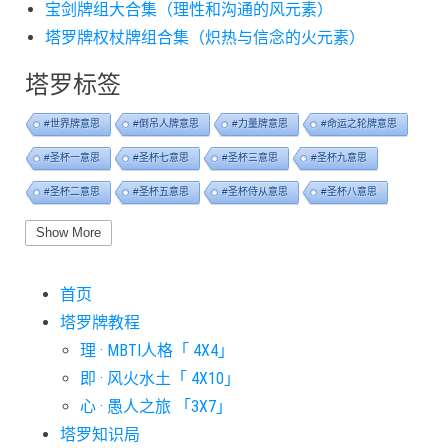
宝剑牌组大合集（理性和沟通的风元素）
塔罗牌权杖牌组合集（炽热与信念的火元素）
塔罗标签
#世界牌意思
#倒吊人牌意思
#力量牌意思
#命运之轮牌意思
#圣杯一意思
#圣杯七意思
#圣杯三意思
#圣杯九意思
#圣杯二意思
#圣杯五意思
#圣杯侍从意思
#圣杯八意思
#圣杯六意思
#圣杯十意思
#圣杯四意思
#圣杯国王意思
Show More
#圣杯女皇意思
#太阳牌意思
#女祭司牌意思
#宝剑一意思
首页
#宝剑七意思
#宝剑三意思
#宝剑九意思
#宝剑二意思
塔罗牌教程
#宝剑五意思
#宝剑侍从意思
#宝剑八意思
#宝剑六意思
理 · MBTI人格「 4X4」
#宝剑十意思
#宝剑四意思
#宝剑国王意思
#宝剑女皇意思
即 · 风火水土「 4X10」
#宝剑骑士意思
#审判牌意思
#恋人牌意思
#恶魔牌意思
心 · 愚人之旅 「3X7」
#愚人牌意思
#战车牌意思
#教皇牌意思
#星币一意思
塔罗知识局