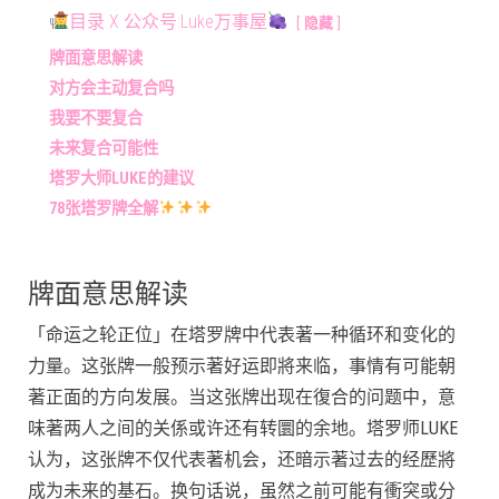
目录 X 公众号:Luke万事屋
隐藏
牌面意思解读
对方会主动复合吗
我要不要复合
未来复合可能性
塔罗大师LUKE的建议
78张塔罗牌全解
牌面意思解读
「命运之轮正位」在塔罗牌中代表著一种循环和变化的
力量。这张牌一般预示著好运即將来临，事情有可能朝
著正面的方向发展。当这张牌出现在復合的问题中，意
味著两人之间的关係或许还有转圜的余地。塔罗师LUKE
认为，这张牌不仅代表著机会，还暗示著过去的经歷將
成为未来的基石。换句话说，虽然之前可能有衝突或分