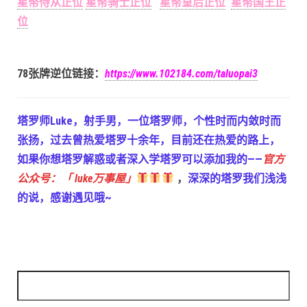
星幣侍从正位
星幣骑士正位
星幣皇后正位
星幣国王正
位
78张牌逆位链接：
https://www.102184.com/taluopai3
塔罗师Luke，射手男，一位塔罗师，个性时而内敛时而
张扬，过去曾热爱塔罗十余年，目前还在热爱的路上，
如果你想塔罗解惑或者深入学塔罗可以添加我的——
官方
公众号：「 luke万事屋」
，
深深的塔罗我们浅浅
的说，感谢遇见哦~
搜索：