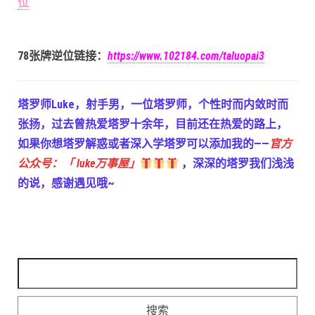
位
78张牌逆位链接：
https://www.102184.com/taluopai3
塔罗师Luke，射手男，一位塔罗师，个性时而内敛时而
张扬，过去曾热爱塔罗十余年，目前还在热爱的路上，
如果你想塔罗解惑或者深入学塔罗可以添加我的——
官方
公众号：「 luke万事屋」
，
深深的塔罗我们浅浅
的说，感谢遇见哦~
搜索：