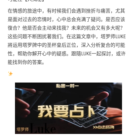
在情感的旅途中，有时候我们会遇到挫折与痛苦，尤其
是面对过去的恋情时，心中总会充满了疑问。是否应该
復合？他是否会主动来找我？未来的机会又有多大呢？
这些问题不断困扰著我们。在这篇文章中，塔罗师LUKE
將运用塔罗牌中的圣杯皇后正位，深入分析复合的可能
性，帮助你解开心中的疑惑。跟隨LUKE一起探討，或许
能找到你的答案。