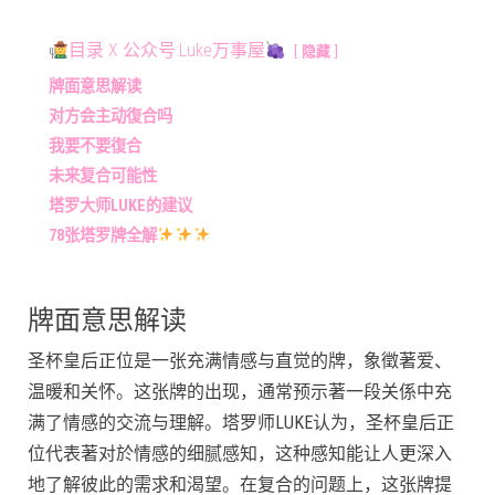
目录 X 公众号:Luke万事屋
隐藏
牌面意思解读
对方会主动復合吗
我要不要復合
未来复合可能性
塔罗大师LUKE的建议
78张塔罗牌全解
牌面意思解读
圣杯皇后正位是一张充满情感与直觉的牌，象徵著爱、
温暖和关怀。这张牌的出现，通常预示著一段关係中充
满了情感的交流与理解。塔罗师LUKE认为，圣杯皇后正
位代表著对於情感的细腻感知，这种感知能让人更深入
地了解彼此的需求和渴望。在复合的问题上，这张牌提