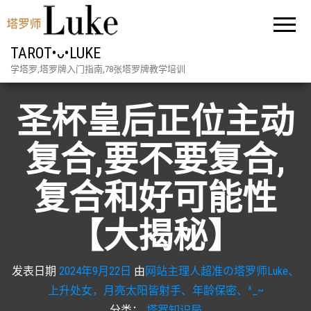
TAROT•ᴗ•LUKE
学塔罗,塔罗牌入门指南,78张塔罗牌教学培训
圣杯皇后正位主动
复合,要不要复合,
复合和好可能性
【大揭秘】
发表日期
2024年9月22日
由
网站主理人超准の塔罗师Luke、
上升处女，月亮太阳皆射手、年龄保密、^_~
分类：
塔罗知识局