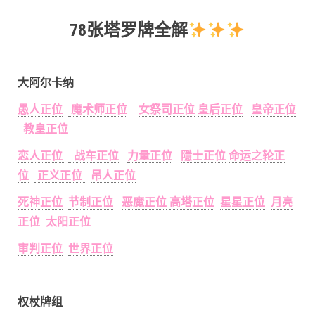
78张塔罗牌全解
大阿尔卡纳
愚人正位
魔术师正位
女祭司正位
皇后正位
皇帝正位
教皇正位
恋人正位
战车正位
力量正位
隱士正位
命运之轮正
位
正义正位
吊人正位
死神正位
节制正位
恶魔正位
高塔正位
星星正位
月亮
正位
太阳正位
审判正位
世界正位
权杖牌组