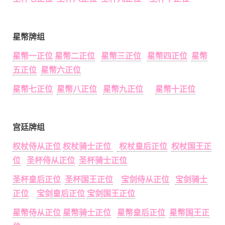
星幣牌组
星幣一正位
星幣二正位
星幣三正位
星幣四正位
星幣
五正位
星幣六正位
星幣七正位
星幣八正位
星幣九正位
星幣十正位
宫廷牌组
权杖侍从正位
权杖骑士正位
权杖皇后正位
权杖国王正
位
圣杯侍从正位
圣杯骑士正位
圣杯皇后正位
圣杯国王正位
宝剑侍从正位
宝剑骑士
正位
宝剑皇后正位
宝剑国王正位
星幣侍从正位
星幣骑士正位
星幣皇后正位
星幣国王正