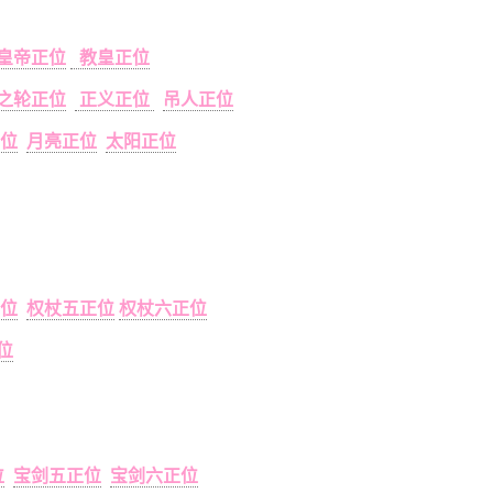
皇帝正位
教皇正位
之轮正位
正义正位
吊人正位
位
月亮正位
太阳正位
位
权杖五正位
权杖六正位
位
位
宝剑五正位
宝剑六正位