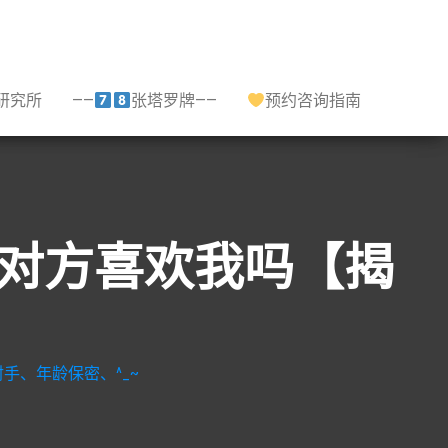
研究所
——
张塔罗牌——
预约咨询指南
,对方喜欢我吗【揭
手、年龄保密、^_~