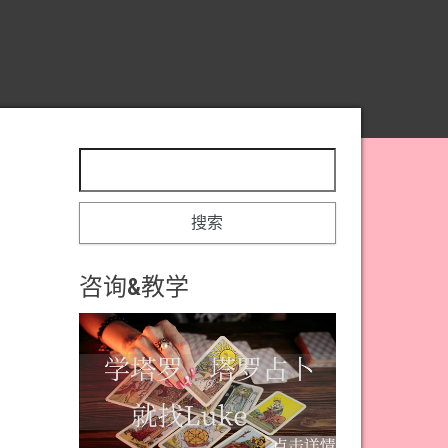
搜索：
咨询&教学