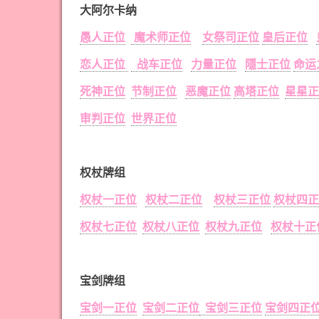
大阿尔卡纳
愚人正位
魔术师正位
女祭司正位
皇后正位
恋人正位
战车正位
力量正位
隱士正位
命运
死神正位
节制正位
恶魔正位
高塔正位
星星正
审判正位
世界正位
权杖牌组
权杖一正位
权杖二正位
权杖三正位
权杖四正
权杖七正位
权杖八正位
权杖九正位
权杖十正
宝剑牌组
宝剑一正位
宝剑二正位
宝剑三正位
宝剑四正