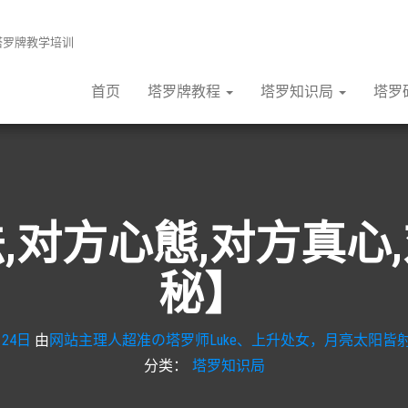
张塔罗牌教学培训
首页
塔罗牌教程
塔罗知识局
塔罗
,对方心態,对方真心
秘】
月24日
由
网站主理人超准の塔罗师Luke、上升处女，月亮太阳皆射
分类：
塔罗知识局