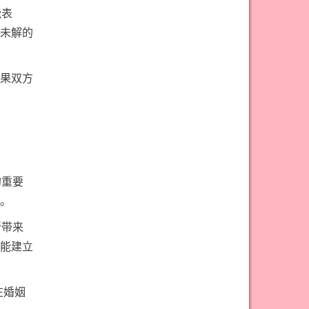
能表
未解的
果双方
的重要
。
所带来
能建立
能够在婚姻