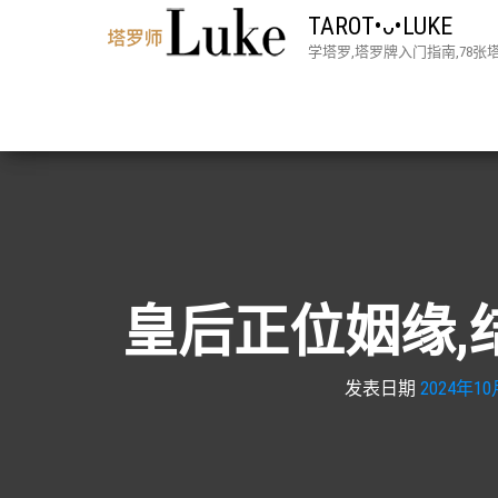
TAROT•ᴗ•LUKE
学塔罗,塔罗牌入门指南,78
皇后正位姻缘,
发表日期
2024年1