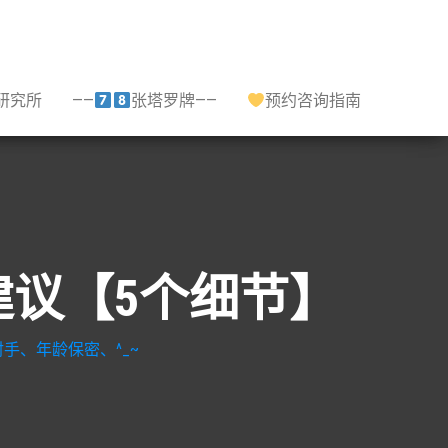
研究所
——
张塔罗牌——
预约咨询指南
建议【5个细节】
手、年龄保密、^_~