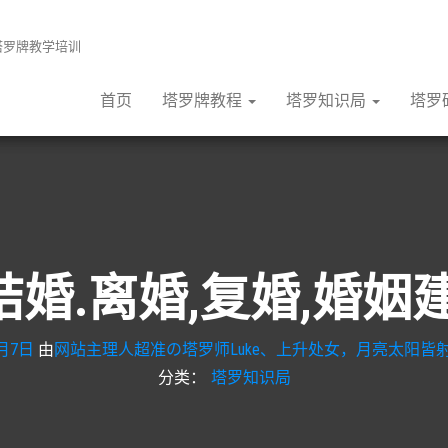
张塔罗牌教学培训
首页
塔罗牌教程
塔罗知识局
塔罗
结婚.离婚,复婚,婚姻
0月7日
由
网站主理人超准の塔罗师Luke、上升处女，月亮太阳皆射
分类：
塔罗知识局