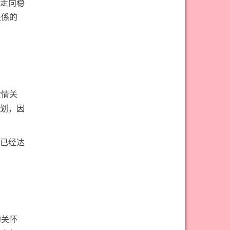
#权杖九意思
#权杖二意思
走向稳
关係的
#权杖五意思
#权杖侍从意思
#权杖八意思
#权杖六意思
#权杖十意思
#权杖四意思
#权杖国王意思
#权杖女皇意思
#权杖骑士意思
#正义牌意思
爱情关
#死神牌意思
#皇后牌意思
划，因
#皇帝牌意思
#节制牌意思
#隐士牌意思
#高塔牌意思
已经达
#魔术师意思
圣杯骑士意思
的关怀