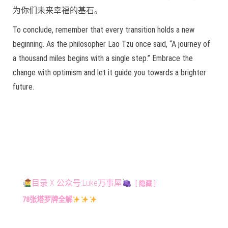
为你们未来幸福的基石。
To conclude, remember that every transition holds a new
beginning. As the philosopher Lao Tzu once said, “A journey of
a thousand miles begins with a single step.” Embrace the
change with optimism and let it guide you towards a brighter
future.
目录 X 公众号:Luke万事屋
隐藏
78张塔罗牌全解