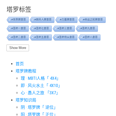
塔罗标签
#世界牌意思
#倒吊人牌意思
#力量牌意思
#命运之轮牌意思
#圣杯一意思
#圣杯七意思
#圣杯三意思
#圣杯九意思
#圣杯二意思
#圣杯五意思
#圣杯侍从意思
#圣杯八意思
#圣杯六意思
#圣杯十意思
#圣杯四意思
#圣杯国王意思
Show More
#圣杯女皇意思
#太阳牌意思
#女祭司牌意思
#宝剑一意思
首页
#宝剑七意思
#宝剑三意思
#宝剑九意思
#宝剑二意思
塔罗牌教程
#宝剑五意思
#宝剑侍从意思
#宝剑八意思
#宝剑六意思
理 · MBTI人格「 4X4」
#宝剑十意思
#宝剑四意思
#宝剑国王意思
#宝剑女皇意思
即 · 风火水土「 4X10」
#宝剑骑士意思
#审判牌意思
#恋人牌意思
#恶魔牌意思
心 · 愚人之旅 「3X7」
#愚人牌意思
#战车牌意思
#教皇牌意思
#星币一意思
塔罗知识局
阴 · 塔罗牌「 逆位」
#星币七意思
#星币三意思
#星币九意思
#星币二意思
阳 · 塔罗牌「 正位」