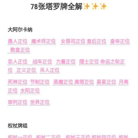
78张塔罗牌全解
大阿尔卡纳
愚人正位
魔术师正位
女祭司正位
皇后正位
皇帝正位
教皇正位
恋人正位
战车正位
力量正位
隱士正位
命运之轮正
位
正义正位
吊人正位
死神正位
节制正位
恶魔正位
高塔正位
星星正位
月亮
正位
太阳正位
审判正位
世界正位
权杖牌组
权杖一正位
权杖二正位
权杖三正位
权杖四正位
权杖