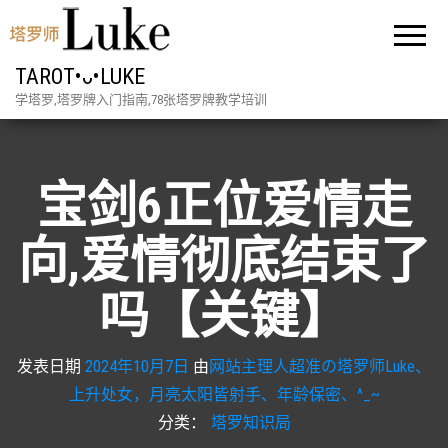
TAROT•ᴗ•LUKE
学塔罗,塔罗牌入门指南,78张塔罗牌教学培训
宝剑6正位爱情走
向,爱情彻底结束了
吗【关键】
发表日期
2024年10月7日
由
网站主理人超准の塔罗师Luke、
上升处女，月亮太阳皆射手、年龄保密、^_~
分类：
塔罗知识局