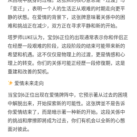
从困境中脱身的过程。这张牌的核心意思是「过渡」与
「变迁」，表明一个人的生活正从艰难的时期走向更平
静的状態。在爱情的背景下，这张牌意味著关係中的困
难和挑战正在减少，双方正在寻求平静和新的开始。
塔罗师LUKE认为，宝剑6正位的出现通常表示你和伴侣正
在经歷一段艰难的阶段，这段阶段的结束可能带来新的
希望和机遇。这不仅仅是物理上的过渡，更是情感和心
理上的转变。你们的关係可能正经歷一段修復期，这是
重建和改善的契机。
爱情未来走向
当宝剑6正位出现在爱情牌阵中，它预示著从过去的困境
中解脱出来，开始探索新的可能性。这张牌並不是告诉
你爱情结束了，而是暗示著一种新的开始。这段关係中
的挑战和摩擦即將成为过去，你们有机会以全新的心態
面对彼此。