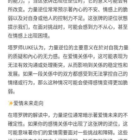
的能力。，当这张牌出现在逆位时，它的意义可能会有
所改变。力量逆位常常预示著內心的不安、情感上的脆
弱以及对自身或他人的控制力不足。这张牌的逆位状態
提示我们，在面对挑战时，可能会感到力不从心，甚至
在情感上出现困境。
塔罗师LUKE认为，力量逆位的主要意义在於对自我力量
的质疑和內心的无力感。在爱情关係中，这可能表现为
无法有效沟通或处理衝突，从而影响到关係的稳定性和
发展。如果一段关係中的双方都感受到无法掌控自己的
情绪或行为，那么这种情况可能会使得感情变得更加脆
弱。
爱情未来走向
在塔罗牌的解读中，力量逆位通常暗示著爱情未来的不
確定性。如果你的感情关係中出现了这张牌的逆位，这
可能意味著你们的爱情需要面对一些挑战和障碍。这些