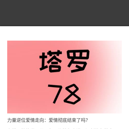
力量逆位爱情走向：爱情彻底结束了吗？