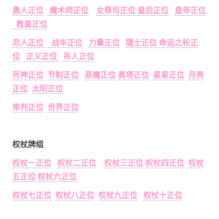
愚人正位
魔术师正位
女祭司正位
皇后正位
皇帝正位
教皇正位
恋人正位
战车正位
力量正位
隱士正位
命运之轮正
位
正义正位
吊人正位
死神正位
节制正位
恶魔正位
高塔正位
星星正位
月亮
正位
太阳正位
审判正位
世界正位
权杖牌组
权杖一正位
权杖二正位
权杖三正位
权杖四正位
权杖
五正位
权杖六正位
权杖七正位
权杖八正位
权杖九正位
权杖十正位