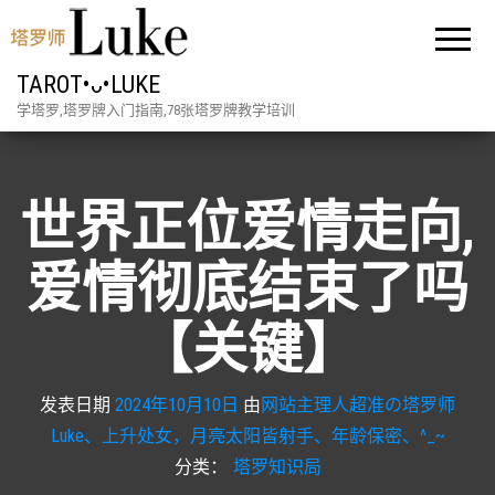
TAROT•ᴗ•LUKE
学塔罗,塔罗牌入门指南,78张塔罗牌教学培训
世界正位爱情走向,
爱情彻底结束了吗
【关键】
发表日期
2024年10月10日
由
网站主理人超准の塔罗师
Luke、上升处女，月亮太阳皆射手、年龄保密、^_~
分类：
塔罗知识局