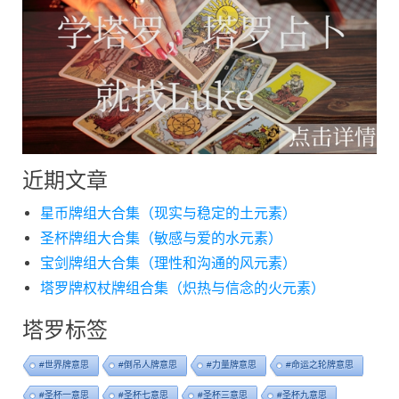
近期文章
星币牌组大合集（现实与稳定的土元素）
圣杯牌组大合集（敏感与爱的水元素）
宝剑牌组大合集（理性和沟通的风元素）
塔罗牌权杖牌组合集（炽热与信念的火元素）
塔罗标签
#世界牌意思
#倒吊人牌意思
#力量牌意思
#命运之轮牌意思
#圣杯一意思
#圣杯七意思
#圣杯三意思
#圣杯九意思