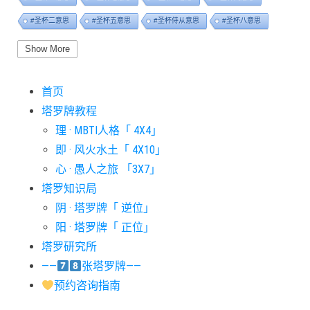
#圣杯二意思
#圣杯五意思
#圣杯侍从意思
#圣杯八意思
#圣杯六意思
#圣杯十意思
#圣杯四意思
#圣杯国王意思
Show More
#圣杯女皇意思
#太阳牌意思
#女祭司牌意思
#宝剑一意思
首页
#宝剑七意思
#宝剑三意思
#宝剑九意思
#宝剑二意思
塔罗牌教程
#宝剑五意思
#宝剑侍从意思
#宝剑八意思
#宝剑六意思
理 · MBTI人格「 4X4」
#宝剑十意思
#宝剑四意思
#宝剑国王意思
#宝剑女皇意思
即 · 风火水土「 4X10」
#宝剑骑士意思
#审判牌意思
#恋人牌意思
#恶魔牌意思
心 · 愚人之旅 「3X7」
#愚人牌意思
#战车牌意思
#教皇牌意思
#星币一意思
塔罗知识局
阴 · 塔罗牌「 逆位」
#星币七意思
#星币三意思
#星币九意思
#星币二意思
阳 · 塔罗牌「 正位」
#星币五意思
#星币侍从意思
#星币八意思
#星币六意思
塔罗研究所
#星币十意思
#星币四意思
#星币国王意思
#星币女皇意思
——
张塔罗牌——
#星币骑士意思
#星星牌意思
#月亮牌意思
#权杖一意思
预约咨询指南
#权杖七意思
#权杖三意思
#权杖九意思
#权杖二意思