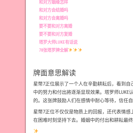
和对方姻缘怎样
和对方会结婚吗
和对方会离婚吗
要不要和对方离婚
要不要和对方复婚
塔罗大师LUKE有话说
78张塔罗牌全解
牌面意思解读
星幣7正位展示了一个人在辛勤耕耘后，看到自
中的努力和付出將逐渐显现效果。塔罗师LUK
的。这张牌鼓励人们在感情中耐心等待，信任自
星幣7正位不仅仅是物质上的回报，还代表情感
在困难时刻坚持下去。婚姻中的付出和耕耘最终