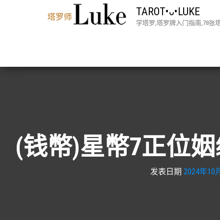
TAROT•ᴗ•LUKE
学塔罗,塔罗牌入门指南,78
(钱幣)星幣7正位姻
发表日期
2024年10