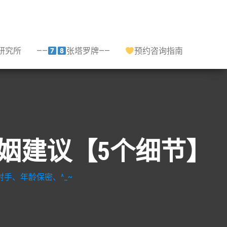
研究所
——
张塔罗牌——
预约咨询指南
,婚姻建议【5个细节】
手、年龄保密、^_~