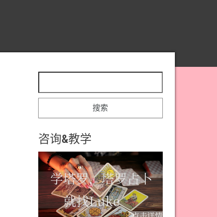
搜索：
咨询&教学