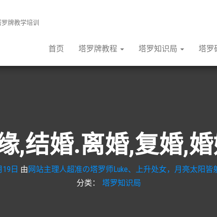
张塔罗牌教学培训
首页
塔罗牌教程
塔罗知识局
塔罗
缘,结婚.离婚,复婚
月19日
由
网站主理人超准の塔罗师Luke、上升处女，月亮太阳皆射
分类：
塔罗知识局