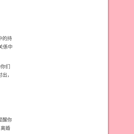
#权杖九意思
#权杖二意思
#权杖五意思
#权杖侍从意思
#权杖八意思
#权杖六意思
#权杖十意思
#权杖四意思
中的持
#权杖国王意思
#权杖女皇意思
关係中
#权杖骑士意思
#正义牌意思
#死神牌意思
#皇后牌意思
助你们
#皇帝牌意思
#节制牌意思
付出，
#隐士牌意思
#高塔牌意思
#魔术师意思
圣杯骑士意思
提醒你
，离婚