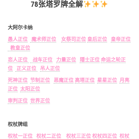
78张塔罗牌全解
大阿尔卡纳
愚人正位
魔术师正位
女祭司正位
皇后正位
皇帝正位
教皇正位
恋人正位
战车正位
力量正位
隱士正位
命运之轮正
位
正义正位
吊人正位
死神正位
节制正位
恶魔正位
高塔正位
星星正位
月亮
正位
太阳正位
审判正位
世界正位
权杖牌组
权杖一正位
权杖二正位
权杖三正位
权杖四正位
权杖