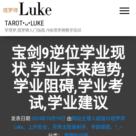
TAROT•ᴗ•LUKE
学塔罗,塔罗牌入门指南,78张塔罗牌教学培训
宝剑9逆位学业现
状,学业未来趋势,
学业阻碍,学业考
试,学业建议
发表日期
2024年10月19日
由
网站主理人超准の塔罗师
Luke、上升处女，月亮太阳皆射手、年龄保密、^_~
分类：
塔罗知识局