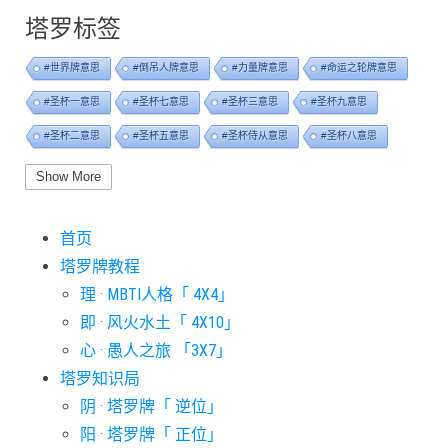
塔罗标签
#世界牌意思
#倒吊人牌意思
#力量牌意思
#命运之轮牌意思
#圣杯一意思
#圣杯七意思
#圣杯三意思
#圣杯九意思
#圣杯二意思
#圣杯五意思
#圣杯侍从意思
#圣杯八意思
#圣杯六意思
#圣杯十意思
#圣杯四意思
#圣杯国王意思
Show More
#圣杯女皇意思
#太阳牌意思
#女祭司牌意思
#宝剑一意思
首页
#宝剑七意思
#宝剑三意思
#宝剑九意思
#宝剑二意思
塔罗牌教程
#宝剑五意思
#宝剑侍从意思
#宝剑八意思
#宝剑六意思
理 · MBTI人格「 4X4」
#宝剑十意思
#宝剑四意思
#宝剑国王意思
#宝剑女皇意思
即 · 风火水土「 4X10」
#宝剑骑士意思
#审判牌意思
#恋人牌意思
#恶魔牌意思
心 · 愚人之旅 「3X7」
#愚人牌意思
#战车牌意思
#教皇牌意思
#星币一意思
塔罗知识局
阴 · 塔罗牌「 逆位」
#星币七意思
#星币三意思
#星币九意思
#星币二意思
阳 · 塔罗牌「 正位」
#星币五意思
#星币侍从意思
#星币八意思
#星币六意思