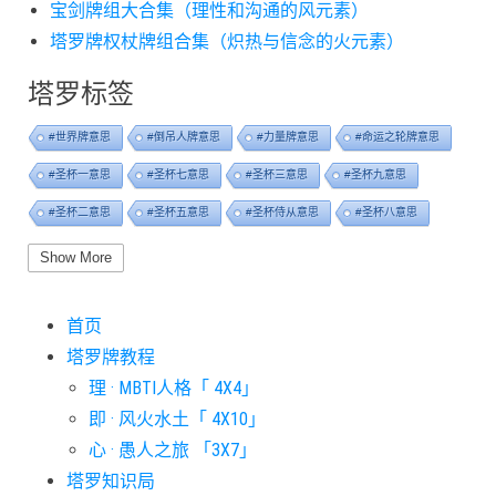
宝剑牌组大合集（理性和沟通的风元素）
塔罗牌权杖牌组合集（炽热与信念的火元素）
塔罗标签
#世界牌意思
#倒吊人牌意思
#力量牌意思
#命运之轮牌意思
#圣杯一意思
#圣杯七意思
#圣杯三意思
#圣杯九意思
#圣杯二意思
#圣杯五意思
#圣杯侍从意思
#圣杯八意思
#圣杯六意思
#圣杯十意思
#圣杯四意思
#圣杯国王意思
Show More
#圣杯女皇意思
#太阳牌意思
#女祭司牌意思
#宝剑一意思
首页
#宝剑七意思
#宝剑三意思
#宝剑九意思
#宝剑二意思
塔罗牌教程
#宝剑五意思
#宝剑侍从意思
#宝剑八意思
#宝剑六意思
理 · MBTI人格「 4X4」
#宝剑十意思
#宝剑四意思
#宝剑国王意思
#宝剑女皇意思
即 · 风火水土「 4X10」
#宝剑骑士意思
#审判牌意思
#恋人牌意思
#恶魔牌意思
心 · 愚人之旅 「3X7」
#愚人牌意思
#战车牌意思
#教皇牌意思
#星币一意思
塔罗知识局