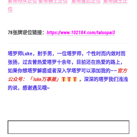
星幣侍从正位
星幣骑士正位
星幣皇后正位
星幣国王正
位
78张牌逆位链接：
https://www.102184.com/taluopai3
塔罗师Luke，射手男，一位塔罗师，个性时而内敛时而
张扬，过去曾热爱塔罗十余年，目前还在热爱的路上，
如果你想塔罗解惑或者深入学塔罗可以添加我的——
官方
公众号：「 luke万事屋」
，
深深的塔罗我们浅浅
的说，感谢遇见哦~
搜索：