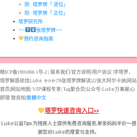
阴 · 塔罗牌「 逆位」
#星币七意思
#星币三意思
#星币九意思
#星币二意思
阳 · 塔罗牌「 正位」
#星币五意思
#星币侍从意思
#星币八意思
#星币六意思
塔罗研究所
#星币十意思
#星币四意思
#星币国王意思
#星币女皇意思
——
张塔罗牌——
#星币骑士意思
#星星牌意思
#月亮牌意思
#权杖一意思
预约咨询指南
#权杖七意思
#权杖三意思
#权杖九意思
#权杖二意思
#权杖五意思
#权杖侍从意思
#权杖八意思
#权杖六意思
#权杖十意思
#权杖四意思
#权杖国王意思
#权杖女皇意思
赣ICP备1901066
1号-2
|
联系我们/官方说明/用户协议
|
学塔罗，
#权杖骑士意思
#正义牌意思
#死神牌意思
#皇后牌意思
塔罗解惑就找𝕃𝕦𝕜𝕖 ゃōゃ|
78张塔罗牌解读
|
22张大阿尔卡纳
|
网站
#皇帝牌意思
#节制牌意思
#隐士牌意思
#高塔牌意思
首页
|
网站地图
|
𝕍𝕀ℙ课程专享
|
Tag聚合页
|
公众号:𝕃𝕦𝕜𝕖万事屋|
心
即理
致良
知
|
繁體中文
#魔术师意思
圣杯骑士意思
塔罗快速咨询入口>>
𝕃𝕦𝕜𝕖公益Tips:为残疾人士提供免费咨询服务,单亲妈妈半价～感
谢您对𝕃𝕦𝕜𝕖的厚爱与支持。