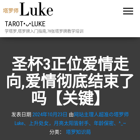
TAROT•ᴗ•LUKE
学塔罗,塔罗牌入门指南,78张塔罗牌教学培训
圣杯3正位爱情走
向,爱情彻底结束了
吗【关键】
发表日期
2024年10月23日
由
网站主理人超准の塔罗师
Luke、上升处女，月亮太阳皆射手、年龄保密、^_~
分类：
塔罗知识局