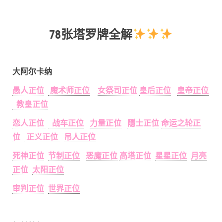
78张塔罗牌全解
大阿尔卡纳
愚人正位
魔术师正位
女祭司正位
皇后正位
皇帝正位
教皇正位
恋人正位
战车正位
力量正位
隱士正位
命运之轮正
位
正义正位
吊人正位
死神正位
节制正位
恶魔正位
高塔正位
星星正位
月亮
正位
太阳正位
审判正位
世界正位