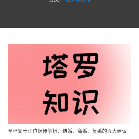
圣杯骑士正位姻缘解析：结婚、离婚、复婚的五大建议