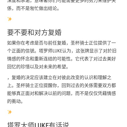
深度和承诺，意味著你们可能需要更多的努力来维护关
係，而不是匆忙做出结论。
要不要和对方复婚
如果你在考虑是否与前任复婚，圣杯骑士正位提供了一
个正面的信號。塔罗师LUKE认为，这张牌显示了对於旧
情感的怀念和重新连结的可能性。它代表了对过去美好
回忆的珍惜以及对未来的希望。
，复婚的决定应该建立在对彼此改变的认识和理解之
上。圣杯骑士正位提醒你，回到过去的关係需要双方都
能够真正面对和解决以前的问题，而不是仅仅凭藉情感
的衝动。
塔罗大师LUKE有话说