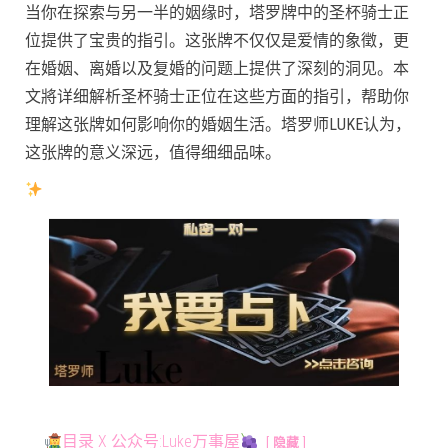
当你在探索与另一半的姻缘时，塔罗牌中的圣杯骑士正
位提供了宝贵的指引。这张牌不仅仅是爱情的象徵，更
在婚姻、离婚以及复婚的问题上提供了深刻的洞见。本
文將详细解析圣杯骑士正位在这些方面的指引，帮助你
理解这张牌如何影响你的婚姻生活。塔罗师LUKE认为，
这张牌的意义深远，值得细细品味。
目录 X 公众号:Luke万事屋
隐藏