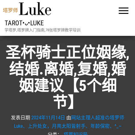
TAROT•ᴗ•LUKE
学塔罗,塔罗牌入门指南,78张塔罗牌教学培训
圣杯骑士正位姻缘,
结婚.离婚,复婚,婚
姻建议【5个细
节】
发表日期
2024年11月14日
由
网站主理人超准の塔罗师
Luke、上升处女，月亮太阳皆射手、年龄保密、^_~
分类：
塔罗知识局