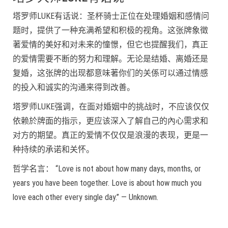
塔罗师LUKE有话说：圣杯骑士正位在处理婚姻和感情问
题时，提供了一种充满希望和积极的视角。这张牌象徵
著爱情的美好和对未来的憧憬，但它也提醒我们，真正
的爱情需要不断的努力和理解。无论是结婚、离婚还是
复婚，这张牌的出现都意味著你们的关係可以通过情感
的投入和诚实的沟通来得到改善。
塔罗师LUKE强调，在面对婚姻中的挑战时，不应该仅仅
依赖於牌面的指示，更应该深入了解自己的內心需求和
对方的期望。真正的爱情不仅仅是浪漫的表现，更是一
种持续的承诺和关怀。
哲学名言： “Love is not about how many days, months, or
years you have been together. Love is about how much you
love each other every single day.” — Unknown.