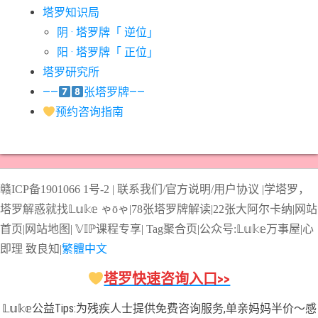
#愚人牌意思
#战车牌意思
#教皇牌意思
#星币一意思
塔罗知识局
阴 · 塔罗牌「 逆位」
#星币七意思
#星币三意思
#星币九意思
#星币二意思
阳 · 塔罗牌「 正位」
#星币五意思
#星币侍从意思
#星币八意思
#星币六意思
塔罗研究所
#星币十意思
#星币四意思
#星币国王意思
#星币女皇意思
——
张塔罗牌——
#星币骑士意思
#星星牌意思
#月亮牌意思
#权杖一意思
预约咨询指南
#权杖七意思
#权杖三意思
#权杖九意思
#权杖二意思
#权杖五意思
#权杖侍从意思
#权杖八意思
#权杖六意思
#权杖十意思
#权杖四意思
#权杖国王意思
#权杖女皇意思
赣ICP备1901066
1号-2
|
联系我们/官方说明/用户协议
|
学塔罗，
#权杖骑士意思
#正义牌意思
#死神牌意思
#皇后牌意思
塔罗解惑就找𝕃𝕦𝕜𝕖 ゃōゃ|
78张塔罗牌解读
|
22张大阿尔卡纳
|
网站
#皇帝牌意思
#节制牌意思
#隐士牌意思
#高塔牌意思
首页
|
网站地图
|
𝕍𝕀ℙ课程专享
|
Tag聚合页
|
公众号:𝕃𝕦𝕜𝕖万事屋|
心
即理
致良
知
|
繁體中文
#魔术师意思
圣杯骑士意思
塔罗快速咨询入口>>
𝕃𝕦𝕜𝕖公益Tips:为残疾人士提供免费咨询服务,单亲妈妈半价～感