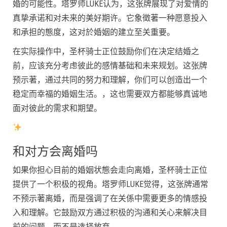
婚的可能性。塔罗师LUKE认为，这张牌展现了对爱情的
真挚承诺和对未来的美好期许。它象徵著一种愿意投入
和承担的態度，这对於婚姻的建立至关重要。
在实际操作中，圣杯骑士正位鼓励你们在决定结婚之
前，应该充分考虑彼此的感情基础和未来规划。这张牌
预示著，通过共同的努力和理解，你们可以创造出一个
稳定而幸福的婚姻生活。，这也需要双方都能够真诚地
面对彼此的需求和期望。
和对方会离婚吗
如果你担心目前的婚姻状態会走向离婚，圣杯骑士正位
提供了一个积极的视角。塔罗师LUKE觉得，这张牌通常
不预示著离婚，而是强调了在关係中需要更多的情感投
入和理解。它鼓励双方通过积极的沟通和关心来解决目
前的问题，而不是选择放弃。