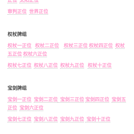
正位
太阳正位
审判正位
世界正位
权杖牌组
权杖一正位
权杖二正位
权杖三正位
权杖四正位
权杖
五正位
权杖六正位
权杖七正位
权杖八正位
权杖九正位
权杖十正位
宝剑牌组
宝剑一正位
宝剑二正位
宝剑三正位
宝剑四正位
宝剑五
正位
宝剑六正位
宝剑七正位
宝剑八正位
宝剑九正位
宝剑十正位