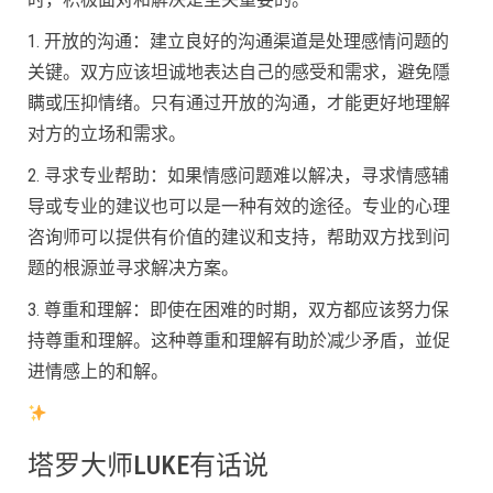
1. 开放的沟通：建立良好的沟通渠道是处理感情问题的
关键。双方应该坦诚地表达自己的感受和需求，避免隱
瞒或压抑情绪。只有通过开放的沟通，才能更好地理解
对方的立场和需求。
2. 寻求专业帮助：如果情感问题难以解决，寻求情感辅
导或专业的建议也可以是一种有效的途径。专业的心理
咨询师可以提供有价值的建议和支持，帮助双方找到问
题的根源並寻求解决方案。
3. 尊重和理解：即使在困难的时期，双方都应该努力保
持尊重和理解。这种尊重和理解有助於减少矛盾，並促
进情感上的和解。
塔罗大师LUKE有话说