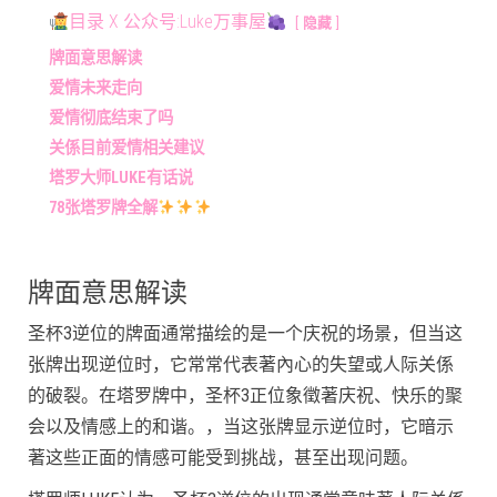
目录 X 公众号:Luke万事屋
隐藏
牌面意思解读
爱情未来走向
爱情彻底结束了吗
关係目前爱情相关建议
塔罗大师LUKE有话说
78张塔罗牌全解
牌面意思解读
圣杯3逆位的牌面通常描绘的是一个庆祝的场景，但当这
张牌出现逆位时，它常常代表著內心的失望或人际关係
的破裂。在塔罗牌中，圣杯3正位象徵著庆祝、快乐的聚
会以及情感上的和谐。，当这张牌显示逆位时，它暗示
著这些正面的情感可能受到挑战，甚至出现问题。