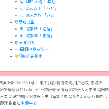
理 · MBTI人格「 4X4」
#宝剑十意思
#宝剑四意思
#宝剑国王意思
#宝剑女皇意思
即 · 风火水土「 4X10」
#宝剑骑士意思
#审判牌意思
#恋人牌意思
#恶魔牌意思
心 · 愚人之旅 「3X7」
#愚人牌意思
#战车牌意思
#教皇牌意思
#星币一意思
塔罗知识局
阴 · 塔罗牌「 逆位」
#星币七意思
#星币三意思
#星币九意思
#星币二意思
阳 · 塔罗牌「 正位」
#星币五意思
#星币侍从意思
#星币八意思
#星币六意思
塔罗研究所
#星币十意思
#星币四意思
#星币国王意思
#星币女皇意思
——
张塔罗牌——
#星币骑士意思
#星星牌意思
#月亮牌意思
#权杖一意思
预约咨询指南
#权杖七意思
#权杖三意思
#权杖九意思
#权杖二意思
#权杖五意思
#权杖侍从意思
#权杖八意思
#权杖六意思
#权杖十意思
#权杖四意思
#权杖国王意思
#权杖女皇意思
赣ICP备1901066
1号-2
|
联系我们/官方说明/用户协议
|
学塔罗，
#权杖骑士意思
#正义牌意思
#死神牌意思
#皇后牌意思
塔罗解惑就找𝕃𝕦𝕜𝕖 ゃōゃ|
78张塔罗牌解读
|
22张大阿尔卡纳
|
网站
#皇帝牌意思
#节制牌意思
#隐士牌意思
#高塔牌意思
首页
|
网站地图
|
𝕍𝕀ℙ课程专享
|
Tag聚合页
|
公众号:𝕃𝕦𝕜𝕖万事屋|
心
即理
致良
知
|
繁體中文
#魔术师意思
圣杯骑士意思