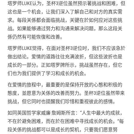
塔罗师LUKE认为，圣杯3逆位虽然预示著挑战和困难，但
这也是一个机会，让我们深入了解自己和对方的真实需
求。每段关係都会面临挑战，关键在於如何应对这些挑
战。如果能够通过努力和沟通来解决问题，那么这段关
係仍然有可能恢復和改善。
塔罗师LUKE觉得，在面对圣杯3逆位时，我们不应该急於
做出结论。爱情的道路往往充满波折，但这些波折也是
成长的一部分。正如塔罗牌所示，挑战虽然存在，但它
们也为我们提供了学习和成长的机会。
在爱情的旅程中，最重要的是保持开放的心態和积极的
態度，並愿意为关係的改善而努力。圣杯3逆位虽然带来
挑战，但它同时也提醒我们珍惜和重视彼此的感情。
如同英国哲学家威廉·詹姆斯所言：“人生中最大的成就，
不在於避免困难，而在於在困难中寻找成长的机会。”每
段关係的挑战都可以是成长的契机，只要我们愿意努