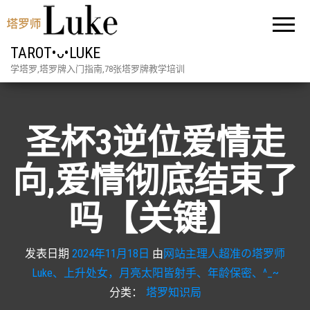
TAROT•ᴗ•LUKE
学塔罗,塔罗牌入门指南,78张塔罗牌教学培训
圣杯3逆位爱情走
向,爱情彻底结束了
吗【关键】
发表日期
2024年11月18日
由
网站主理人超准の塔罗师
Luke、上升处女，月亮太阳皆射手、年龄保密、^_~
分类：
塔罗知识局