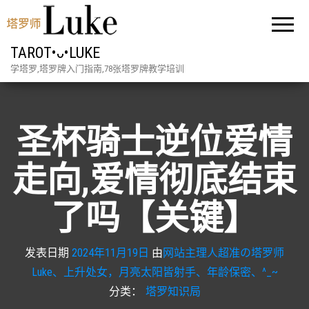
TAROT•ᴗ•LUKE
学塔罗,塔罗牌入门指南,78张塔罗牌教学培训
圣杯骑士逆位爱情
走向,爱情彻底结束
了吗【关键】
发表日期
2024年11月19日
由
网站主理人超准の塔罗师
Luke、上升处女，月亮太阳皆射手、年龄保密、^_~
分类：
塔罗知识局