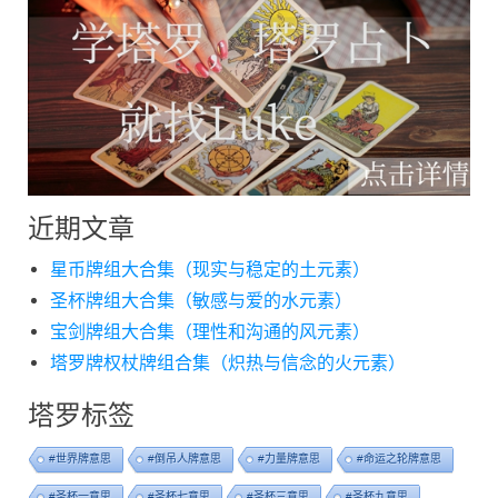
近期文章
星币牌组大合集（现实与稳定的土元素）
圣杯牌组大合集（敏感与爱的水元素）
宝剑牌组大合集（理性和沟通的风元素）
塔罗牌权杖牌组合集（炽热与信念的火元素）
塔罗标签
#世界牌意思
#倒吊人牌意思
#力量牌意思
#命运之轮牌意思
#圣杯一意思
#圣杯七意思
#圣杯三意思
#圣杯九意思