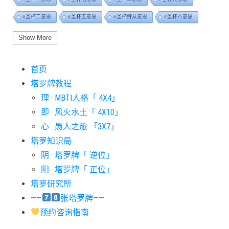
#圣杯二意思
#圣杯五意思
#圣杯侍从意思
#圣杯八意思
#圣杯六意思
#圣杯十意思
#圣杯四意思
#圣杯国王意思
Show More
#圣杯女皇意思
#太阳牌意思
#女祭司牌意思
#宝剑一意思
首页
#宝剑七意思
#宝剑三意思
#宝剑九意思
#宝剑二意思
塔罗牌教程
#宝剑五意思
#宝剑侍从意思
#宝剑八意思
#宝剑六意思
理 · MBTI人格「 4X4」
#宝剑十意思
#宝剑四意思
#宝剑国王意思
#宝剑女皇意思
即 · 风火水土「 4X10」
#宝剑骑士意思
#审判牌意思
#恋人牌意思
#恶魔牌意思
心 · 愚人之旅 「3X7」
#愚人牌意思
#战车牌意思
#教皇牌意思
#星币一意思
塔罗知识局
阴 · 塔罗牌「 逆位」
#星币七意思
#星币三意思
#星币九意思
#星币二意思
阳 · 塔罗牌「 正位」
#星币五意思
#星币侍从意思
#星币八意思
#星币六意思
塔罗研究所
#星币十意思
#星币四意思
#星币国王意思
#星币女皇意思
——
张塔罗牌——
#星币骑士意思
#星星牌意思
#月亮牌意思
#权杖一意思
预约咨询指南
#权杖七意思
#权杖三意思
#权杖九意思
#权杖二意思