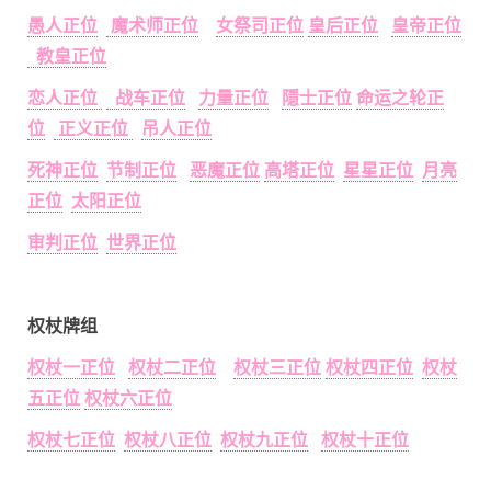
愚人正位
魔术师正位
女祭司正位
皇后正位
皇帝正位
教皇正位
恋人正位
战车正位
力量正位
隱士正位
命运之轮正
位
正义正位
吊人正位
死神正位
节制正位
恶魔正位
高塔正位
星星正位
月亮
正位
太阳正位
审判正位
世界正位
权杖牌组
权杖一正位
权杖二正位
权杖三正位
权杖四正位
权杖
五正位
权杖六正位
权杖七正位
权杖八正位
权杖九正位
权杖十正位