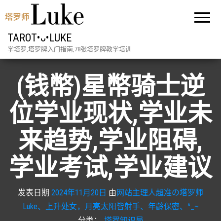
TAROT•ᴗ•LUKE
学塔罗,塔罗牌入门指南,78张塔罗牌教学培训
(钱幣)星幣骑士逆
位学业现状,学业未
来趋势,学业阻碍,
学业考试,学业建议
发表日期
2024年11月20日
由
网站主理人超准の塔罗师
Luke、上升处女，月亮太阳皆射手、年龄保密、^_~
分类：
塔罗知识局