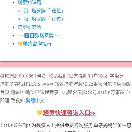
#愚人牌意思
#战车牌意思
#教皇牌意思
#星币一意思
塔罗知识局
阴 · 塔罗牌「 逆位」
#星币七意思
#星币三意思
#星币九意思
#星币二意思
阳 · 塔罗牌「 正位」
#星币五意思
#星币侍从意思
#星币八意思
#星币六意思
塔罗研究所
#星币十意思
#星币四意思
#星币国王意思
#星币女皇意思
——
张塔罗牌——
#星币骑士意思
#星星牌意思
#月亮牌意思
#权杖一意思
预约咨询指南
#权杖七意思
#权杖三意思
#权杖九意思
#权杖二意思
#权杖五意思
#权杖侍从意思
#权杖八意思
#权杖六意思
#权杖十意思
#权杖四意思
#权杖国王意思
#权杖女皇意思
赣ICP备1901066
1号-2
|
联系我们/官方说明/用户协议
|
学塔罗，
#权杖骑士意思
#正义牌意思
#死神牌意思
#皇后牌意思
塔罗解惑就找𝕃𝕦𝕜𝕖 ゃōゃ|
78张塔罗牌解读
|
22张大阿尔卡纳
|
网站
#皇帝牌意思
#节制牌意思
#隐士牌意思
#高塔牌意思
首页
|
网站地图
|
𝕍𝕀ℙ课程专享
|
Tag聚合页
|
公众号:𝕃𝕦𝕜𝕖万事屋|
心
即理
致良
知
|
繁體中文
#魔术师意思
圣杯骑士意思
塔罗快速咨询入口>>
𝕃𝕦𝕜𝕖公益Tips:为残疾人士提供免费咨询服务,单亲妈妈半价～感