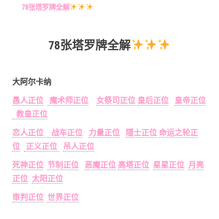
78张塔罗牌全解
78张塔罗牌全解
大阿尔卡纳
愚人正位
魔术师正位
女祭司正位
皇后正位
皇帝正位
教皇正位
恋人正位
战车正位
力量正位
隱士正位
命运之轮正
位
正义正位
吊人正位
死神正位
节制正位
恶魔正位
高塔正位
星星正位
月亮
正位
太阳正位
审判正位
世界正位