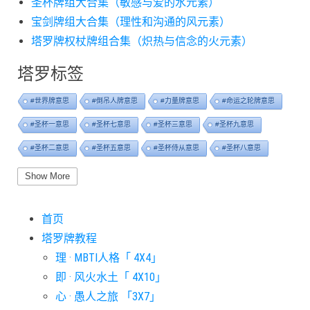
圣杯牌组大合集（敏感与爱的水元素）
宝剑牌组大合集（理性和沟通的风元素）
塔罗牌权杖牌组合集（炽热与信念的火元素）
塔罗标签
#世界牌意思
#倒吊人牌意思
#力量牌意思
#命运之轮牌意思
#圣杯一意思
#圣杯七意思
#圣杯三意思
#圣杯九意思
#圣杯二意思
#圣杯五意思
#圣杯侍从意思
#圣杯八意思
#圣杯六意思
#圣杯十意思
#圣杯四意思
#圣杯国王意思
Show More
#圣杯女皇意思
#太阳牌意思
#女祭司牌意思
#宝剑一意思
首页
#宝剑七意思
#宝剑三意思
#宝剑九意思
#宝剑二意思
塔罗牌教程
#宝剑五意思
#宝剑侍从意思
#宝剑八意思
#宝剑六意思
理 · MBTI人格「 4X4」
#宝剑十意思
#宝剑四意思
#宝剑国王意思
#宝剑女皇意思
即 · 风火水土「 4X10」
#宝剑骑士意思
#审判牌意思
#恋人牌意思
#恶魔牌意思
心 · 愚人之旅 「3X7」