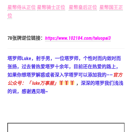
星幣侍从正位
星幣骑士正位
星幣皇后正位
星幣国王正
位
78张牌逆位链接：
https://www.102184.com/taluopai3
塔罗师Luke，射手男，一位塔罗师，个性时而内敛时而
张扬，过去曾热爱塔罗十余年，目前还在热爱的路上，
如果你想塔罗解惑或者深入学塔罗可以添加我的——
官方
公众号：「 luke万事屋」
，
深深的塔罗我们浅浅
的说，感谢遇见哦~
搜索：