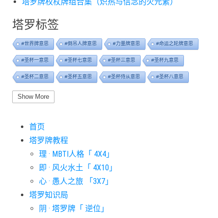
塔罗牌权杖牌组合集（炽热与信念的火元素）
塔罗标签
#世界牌意思
#倒吊人牌意思
#力量牌意思
#命运之轮牌意思
#圣杯一意思
#圣杯七意思
#圣杯三意思
#圣杯九意思
#圣杯二意思
#圣杯五意思
#圣杯侍从意思
#圣杯八意思
#圣杯六意思
#圣杯十意思
#圣杯四意思
#圣杯国王意思
Show More
#圣杯女皇意思
#太阳牌意思
#女祭司牌意思
#宝剑一意思
首页
#宝剑七意思
#宝剑三意思
#宝剑九意思
#宝剑二意思
塔罗牌教程
#宝剑五意思
#宝剑侍从意思
#宝剑八意思
#宝剑六意思
理 · MBTI人格「 4X4」
#宝剑十意思
#宝剑四意思
#宝剑国王意思
#宝剑女皇意思
即 · 风火水土「 4X10」
#宝剑骑士意思
#审判牌意思
#恋人牌意思
#恶魔牌意思
心 · 愚人之旅 「3X7」
#愚人牌意思
#战车牌意思
#教皇牌意思
#星币一意思
塔罗知识局
阴 · 塔罗牌「 逆位」
#星币七意思
#星币三意思
#星币九意思
#星币二意思