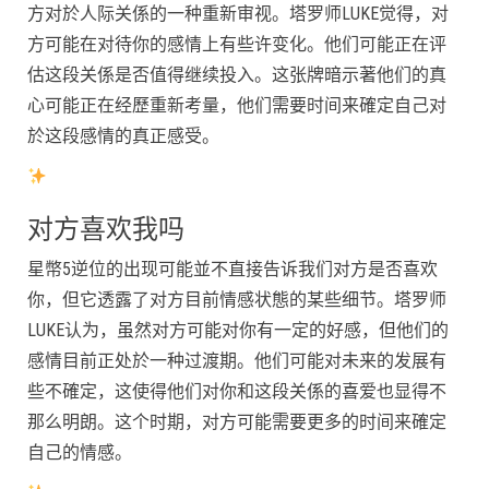
方对於人际关係的一种重新审视。塔罗师LUKE觉得，对
方可能在对待你的感情上有些许变化。他们可能正在评
估这段关係是否值得继续投入。这张牌暗示著他们的真
心可能正在经歷重新考量，他们需要时间来確定自己对
於这段感情的真正感受。
对方喜欢我吗
星幣5逆位的出现可能並不直接告诉我们对方是否喜欢
你，但它透露了对方目前情感状態的某些细节。塔罗师
LUKE认为，虽然对方可能对你有一定的好感，但他们的
感情目前正处於一种过渡期。他们可能对未来的发展有
些不確定，这使得他们对你和这段关係的喜爱也显得不
那么明朗。这个时期，对方可能需要更多的时间来確定
自己的情感。