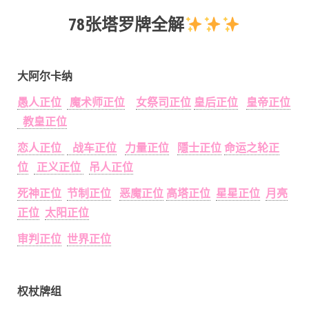
78张塔罗牌全解
大阿尔卡纳
愚人正位
魔术师正位
女祭司正位
皇后正位
皇帝正位
教皇正位
恋人正位
战车正位
力量正位
隱士正位
命运之轮正
位
正义正位
吊人正位
死神正位
节制正位
恶魔正位
高塔正位
星星正位
月亮
正位
太阳正位
审判正位
世界正位
权杖牌组