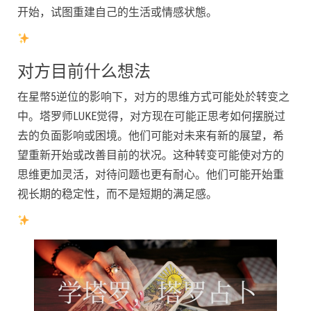
开始，试图重建自己的生活或情感状態。
对方目前什么想法
在星幣5逆位的影响下，对方的思维方式可能处於转变之
中。塔罗师LUKE觉得，对方现在可能正思考如何摆脱过
去的负面影响或困境。他们可能对未来有新的展望，希
望重新开始或改善目前的状况。这种转变可能使对方的
思维更加灵活，对待问题也更有耐心。他们可能开始重
视长期的稳定性，而不是短期的满足感。