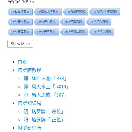
塔罗标签
#世界牌意思
#倒吊人牌意思
#力量牌意思
#命运之轮牌意思
#圣杯一意思
#圣杯七意思
#圣杯三意思
#圣杯九意思
#圣杯二意思
#圣杯五意思
#圣杯侍从意思
#圣杯八意思
#圣杯六意思
#圣杯十意思
#圣杯四意思
#圣杯国王意思
Show More
#圣杯女皇意思
#太阳牌意思
#女祭司牌意思
#宝剑一意思
首页
#宝剑七意思
#宝剑三意思
#宝剑九意思
#宝剑二意思
塔罗牌教程
#宝剑五意思
#宝剑侍从意思
#宝剑八意思
#宝剑六意思
理 · MBTI人格「 4X4」
#宝剑十意思
#宝剑四意思
#宝剑国王意思
#宝剑女皇意思
即 · 风火水土「 4X10」
#宝剑骑士意思
#审判牌意思
#恋人牌意思
#恶魔牌意思
心 · 愚人之旅 「3X7」
#愚人牌意思
#战车牌意思
#教皇牌意思
#星币一意思
塔罗知识局
阴 · 塔罗牌「 逆位」
#星币七意思
#星币三意思
#星币九意思
#星币二意思
阳 · 塔罗牌「 正位」
#星币五意思
#星币侍从意思
#星币八意思
#星币六意思
塔罗研究所
#星币十意思
#星币四意思
#星币国王意思
#星币女皇意思