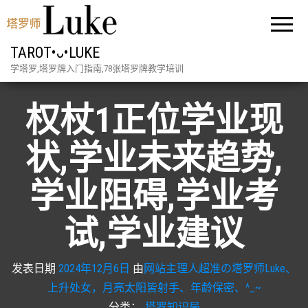
TAROT•ᴗ•LUKE
学塔罗,塔罗牌入门指南,78张塔罗牌教学培训
权杖1正位学业现
状,学业未来趋势,
学业阻碍,学业考
试,学业建议
发表日期
2024年12月6日
由
网站主理人超准の塔罗师Luke、
上升处女，月亮太阳皆射手、年龄保密、^_~
分类：
塔罗知识局