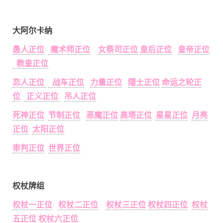
大阿尔卡纳
愚人正位
魔术师正位
女祭司正位
皇后正位
皇帝正位
教皇正位
恋人正位
战车正位
力量正位
隱士正位
命运之轮正
位
正义正位
吊人正位
死神正位
节制正位
恶魔正位
高塔正位
星星正位
月亮
正位
太阳正位
审判正位
世界正位
权杖牌组
权杖一正位
权杖二正位
权杖三正位
权杖四正位
权杖
五正位
权杖六正位