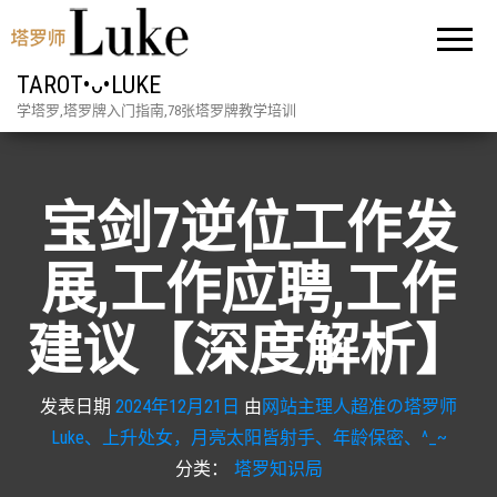
TAROT•ᴗ•LUKE
学塔罗,塔罗牌入门指南,78张塔罗牌教学培训
宝剑7逆位工作发
展,工作应聘,工作
建议【深度解析】
发表日期
2024年12月21日
由
网站主理人超准の塔罗师
Luke、上升处女，月亮太阳皆射手、年龄保密、^_~
分类：
塔罗知识局