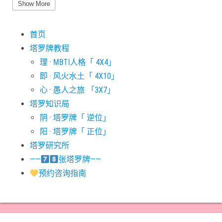
#圣杯六意思
#圣杯十意思
#圣杯四意思
#圣杯国王意思
Show More
#圣杯女皇意思
#太阳牌意思
#女祭司牌意思
#宝剑一意思
首页
#宝剑七意思
#宝剑三意思
#宝剑九意思
#宝剑二意思
塔罗牌教程
#宝剑五意思
#宝剑侍从意思
#宝剑八意思
#宝剑六意思
理 · MBTI人格「 4X4」
#宝剑十意思
#宝剑四意思
#宝剑国王意思
#宝剑女皇意思
即 · 风火水土「 4X10」
#宝剑骑士意思
#审判牌意思
#恋人牌意思
#恶魔牌意思
心 · 愚人之旅 「3X7」
#愚人牌意思
#战车牌意思
#教皇牌意思
#星币一意思
塔罗知识局
阴 · 塔罗牌「 逆位」
#星币七意思
#星币三意思
#星币九意思
#星币二意思
阳 · 塔罗牌「 正位」
#星币五意思
#星币侍从意思
#星币八意思
#星币六意思
塔罗研究所
#星币十意思
#星币四意思
#星币国王意思
#星币女皇意思
——
张塔罗牌——
#星币骑士意思
#星星牌意思
#月亮牌意思
#权杖一意思
预约咨询指南
#权杖七意思
#权杖三意思
#权杖九意思
#权杖二意思
#权杖五意思
#权杖侍从意思
#权杖八意思
#权杖六意思
#权杖十意思
#权杖四意思
#权杖国王意思
#权杖女皇意思