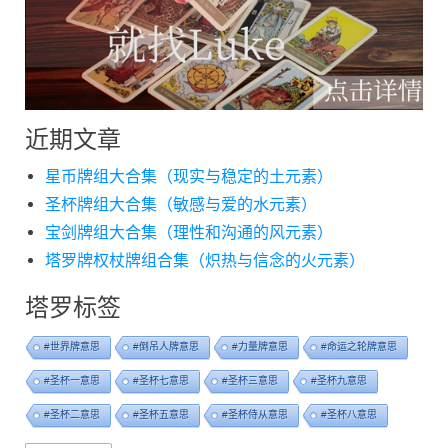
近期文章
星币牌组大合集（现实与稳定的土元素）
圣杯牌组大合集（敏感与爱的水元素）
宝剑牌组大合集（理性和沟通的风元素）
塔罗牌权杖牌组合集（炽热与信念的火元素）
塔罗标签
#世界牌意思
#倒吊人牌意思
#力量牌意思
#命运之轮牌意思
#圣杯一意思
#圣杯七意思
#圣杯三意思
#圣杯九意思
#圣杯二意思
#圣杯五意思
#圣杯侍从意思
#圣杯八意思