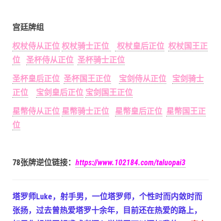
宫廷牌组
权杖侍从正位
权杖骑士正位
权杖皇后正位
权杖国王正
位
圣杯侍从正位
圣杯骑士正位
圣杯皇后正位
圣杯国王正位
宝剑侍从正位
宝剑骑士
正位
宝剑皇后正位
宝剑国王正位
星幣侍从正位
星幣骑士正位
星幣皇后正位
星幣国王正
位
78张牌逆位链接：
https://www.102184.com/taluopai3
塔罗师Luke，射手男，一位塔罗师，个性时而内敛时而
张扬，过去曾热爱塔罗十余年，目前还在热爱的路上，