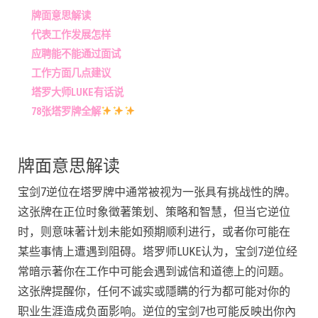
牌面意思解读
代表工作发展怎样
应聘能不能通过面试
工作方面几点建议
塔罗大师LUKE有话说
78张塔罗牌全解
牌面意思解读
宝剑7逆位在塔罗牌中通常被视为一张具有挑战性的牌。
这张牌在正位时象徵著策划、策略和智慧，但当它逆位
时，则意味著计划未能如预期顺利进行，或者你可能在
某些事情上遭遇到阻碍。塔罗师LUKE认为，宝剑7逆位经
常暗示著你在工作中可能会遇到诚信和道德上的问题。
这张牌提醒你，任何不诚实或隱瞒的行为都可能对你的
职业生涯造成负面影响。逆位的宝剑7也可能反映出你內