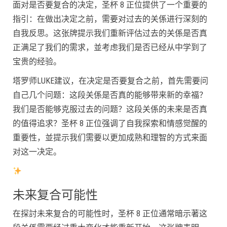
面对是否要复合的决定，圣杯 8 正位提供了一个重要的
指引：在做出决定之前，需要对过去的关係进行深刻的
自我反思。这张牌提示我们重新评估过去的关係是否真
正满足了我们的需求，並考虑我们是否已经从中学到了
宝贵的经验。
塔罗师LUKE建议，在决定是否要复合之前，首先需要问
自己几个问题：这段关係是否真的能够带来新的幸福？
我们是否能够克服过去的问题？这段关係的未来是否真
的值得追求？圣杯 8 正位强调了自我探索和情感觉醒的
重要性，並提示我们需要以更加成熟和理智的方式来面
对这一决定。
未来复合可能性
在探討未来复合的可能性时，圣杯 8 正位通常暗示著这