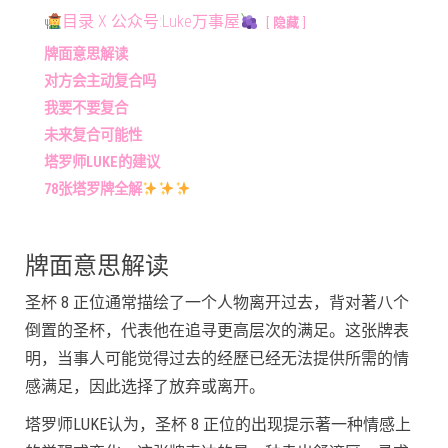
目录 X 公众号:Luke万事屋
隐藏
牌面意思解读
对方会主动复合吗
我要不要复合
未来复合可能性
塔罗师LUKE的建议
78张塔罗牌全解
牌面意思解读
圣杯 8 正位通常描绘了一个人物离开过去，背对著八个
倒置的圣杯，代表他在追寻更高层次的满足。这张牌表
明，当事人可能觉得过去的经歷已经无法提供所需的情
感满足，因此选择了放弃或离开。
塔罗师LUKE认为，圣杯 8 正位的出现提示著一种情感上