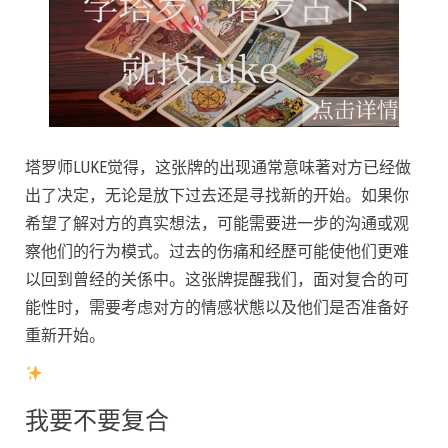
塔罗师LUKE觉得，这张牌的出现通常意味著对方已经做
出了决定，无论是放下过去还是寻找新的开始。如果你
希望了解对方的真实想法，可能需要进一步的沟通或观
察他们的行为模式。过去的伤痛和经歷可能使他们更难
以回到曾经的关係中。这张牌提醒我们，面对复合的可
能性时，需要考虑对方的情感状態以及他们是否准备好
重新开始。
我要不要复合