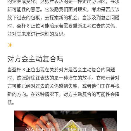
的觉醒或变化。这张牌表达的是一种走出舒適区，寻求
新可能性的意愿。它鼓励我们面对现实，考虑是否应该
放下过去的包袱，去探索新的机会。当涉及到复合问题
时，圣杯 8 正位可能暗示著需要重新思考过去的关係，
並对其未来进行深刻的反思。
对方会主动复合吗
当圣杯 8 正位出现在关於对方是否会主动复合的问题
时，这张牌往往表达的是一种潜在的放手。它暗示著对
方可能已经对过去的关係感到失望，或者他们正在寻找
新的方向。在这种情况下，对方主动复合的可能性会降
低。