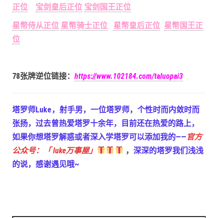
正位
宝剑皇后正位
宝剑国王正位
星幣侍从正位
星幣骑士正位
星幣皇后正位
星幣国王正
位
78张牌逆位链接：
https://www.102184.com/taluopai3
塔罗师Luke，射手男，一位塔罗师，个性时而内敛时而
张扬，过去曾热爱塔罗十余年，目前还在热爱的路上，
如果你想塔罗解惑或者深入学塔罗可以添加我的——
官方
公众号：「 luke万事屋」
，
深深的塔罗我们浅浅
的说，感谢遇见哦~