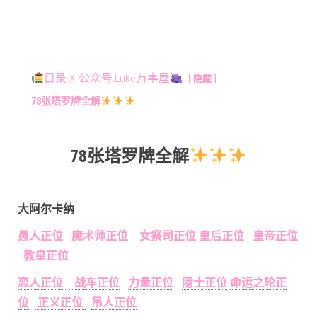
目录 X 公众号:Luke万事屋
隐藏
78张塔罗牌全解
78张塔罗牌全解
大阿尔卡纳
愚人正位
魔术师正位
女祭司正位
皇后正位
皇帝正位
教皇正位
恋人正位
战车正位
力量正位
隱士正位
命运之轮正
位
正义正位
吊人正位