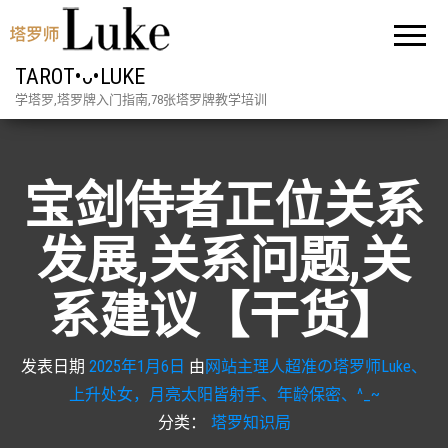
TAROT•ᴗ•LUKE
学塔罗,塔罗牌入门指南,78张塔罗牌教学培训
宝剑侍者正位关系
发展,关系问题,关
系建议【干货】
发表日期
2025年1月6日
由
网站主理人超准の塔罗师Luke、
上升处女，月亮太阳皆射手、年龄保密、^_~
分类：
塔罗知识局