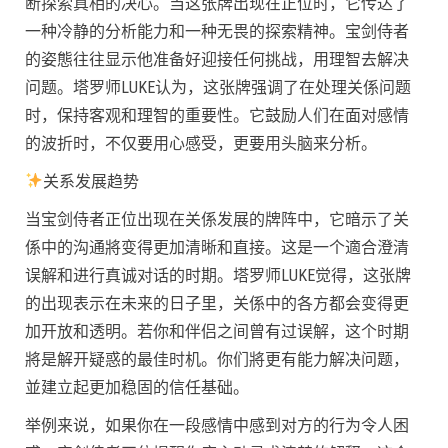
断探索真相的决心。当这张牌出现在正位时，它传达了
一种冷静的分析能力和一种无畏的探索精神。宝剑侍者
的姿態往往显示他准备好迎接任何挑战，用理智去解决
问题。塔罗师LUKE认为，这张牌强调了在处理关係问题
时，保持客观和理智的重要性。它鼓励人们在面对感情
的波折时，不仅要用心感受，更要用头脑来分析。
关系发展趋势
当宝剑侍者正位出现在关係发展的牌阵中，它暗示了关
係中的沟通將变得更加清晰和直接。这是一个適合澄清
误解和进行真诚对话的时期。塔罗师LUKE觉得，这张牌
的出现表示在未来的日子里，关係中的各方都会变得更
加开放和透明。若你和伴侣之间曾有过误解，这个时期
將是解开疑惑的最佳时机。你们將更有能力解决问题，
並建立起更加稳固的信任基础。
举例来说，如果你在一段感情中感到对方的行为令人困