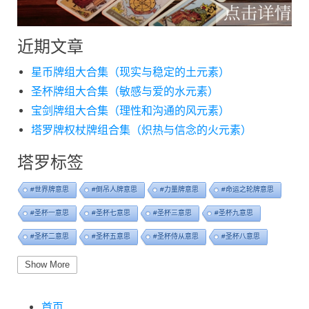
近期文章
星币牌组大合集（现实与稳定的土元素）
圣杯牌组大合集（敏感与爱的水元素）
宝剑牌组大合集（理性和沟通的风元素）
塔罗牌权杖牌组合集（炽热与信念的火元素）
塔罗标签
#世界牌意思
#倒吊人牌意思
#力量牌意思
#命运之轮牌意思
#圣杯一意思
#圣杯七意思
#圣杯三意思
#圣杯九意思
#圣杯二意思
#圣杯五意思
#圣杯侍从意思
#圣杯八意思
#圣杯六意思
#圣杯十意思
#圣杯四意思
#圣杯国王意思
Show More
#圣杯女皇意思
#太阳牌意思
#女祭司牌意思
#宝剑一意思
首页
#宝剑七意思
#宝剑三意思
#宝剑九意思
#宝剑二意思