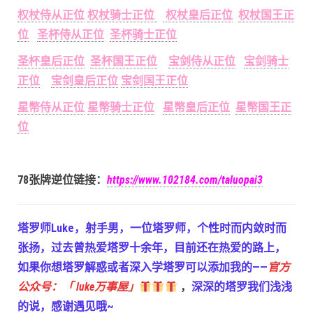
权杖侍从正位
权杖骑士正位
权杖皇后正位
权杖国王正
位
圣杯侍从正位
圣杯骑士正位
圣杯皇后正位
圣杯国王正位
宝剑侍从正位
宝剑骑士
正位
宝剑皇后正位
宝剑国王正位
星幣侍从正位
星幣骑士正位
星幣皇后正位
星幣国王正
位
78张牌逆位链接：
https://www.102184.com/taluopai3
塔罗师Luke，射手男，一位塔罗师，个性时而内敛时而
张扬，过去曾热爱塔罗十余年，目前还在热爱的路上，
如果你想塔罗解惑或者深入学塔罗可以添加我的——
官方
公众号：「 luke万事屋」
，
深深的塔罗我们浅浅
的说，感谢遇见哦~