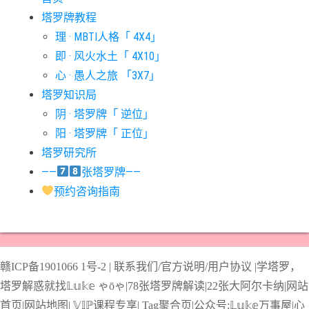
塔罗牌教程
#宝剑五意思
#宝剑侍从意思
#宝剑八意思
#宝剑六意思
理 · MBTI人格「 4X4」
#宝剑十意思
#宝剑四意思
#宝剑国王意思
#宝剑女皇意思
即 · 风火水土「 4X10」
#宝剑骑士意思
#审判牌意思
#恋人牌意思
#恶魔牌意思
心 · 愚人之旅 「3X7」
#愚人牌意思
#战车牌意思
#教皇牌意思
#星币一意思
塔罗知识局
阴 · 塔罗牌「 逆位」
#星币七意思
#星币三意思
#星币九意思
#星币二意思
阳 · 塔罗牌「 正位」
#星币五意思
#星币侍从意思
#星币八意思
#星币六意思
塔罗研究所
#星币十意思
#星币四意思
#星币国王意思
#星币女皇意思
——
张塔罗牌——
#星币骑士意思
#星星牌意思
#月亮牌意思
#权杖一意思
预约咨询指南
#权杖七意思
#权杖三意思
#权杖九意思
#权杖二意思
#权杖五意思
#权杖侍从意思
#权杖八意思
#权杖六意思
#权杖十意思
#权杖四意思
#权杖国王意思
#权杖女皇意思
赣ICP备1901066
1号-2
|
联系我们/官方说明/用户协议
|
学塔罗，
#权杖骑士意思
#正义牌意思
#死神牌意思
#皇后牌意思
塔罗解惑就找𝕃𝕦𝕜𝕖 ゃōゃ|
78张塔罗牌解读
|
22张大阿尔卡纳
|
网站
#皇帝牌意思
#节制牌意思
#隐士牌意思
#高塔牌意思
首页
|
网站地图
|
𝕍𝕀ℙ课程专享
|
Tag聚合页
|
公众号:𝕃𝕦𝕜𝕖万事屋|
心