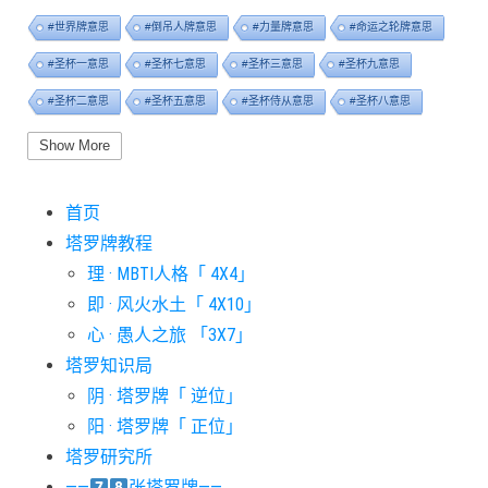
#世界牌意思
#倒吊人牌意思
#力量牌意思
#命运之轮牌意思
#圣杯一意思
#圣杯七意思
#圣杯三意思
#圣杯九意思
#圣杯二意思
#圣杯五意思
#圣杯侍从意思
#圣杯八意思
#圣杯六意思
#圣杯十意思
#圣杯四意思
#圣杯国王意思
Show More
#圣杯女皇意思
#太阳牌意思
#女祭司牌意思
#宝剑一意思
首页
#宝剑七意思
#宝剑三意思
#宝剑九意思
#宝剑二意思
塔罗牌教程
#宝剑五意思
#宝剑侍从意思
#宝剑八意思
#宝剑六意思
理 · MBTI人格「 4X4」
#宝剑十意思
#宝剑四意思
#宝剑国王意思
#宝剑女皇意思
即 · 风火水土「 4X10」
#宝剑骑士意思
#审判牌意思
#恋人牌意思
#恶魔牌意思
心 · 愚人之旅 「3X7」
#愚人牌意思
#战车牌意思
#教皇牌意思
#星币一意思
塔罗知识局
阴 · 塔罗牌「 逆位」
#星币七意思
#星币三意思
#星币九意思
#星币二意思
阳 · 塔罗牌「 正位」
#星币五意思
#星币侍从意思
#星币八意思
#星币六意思
塔罗研究所
#星币十意思
#星币四意思
#星币国王意思
#星币女皇意思
——
张塔罗牌——