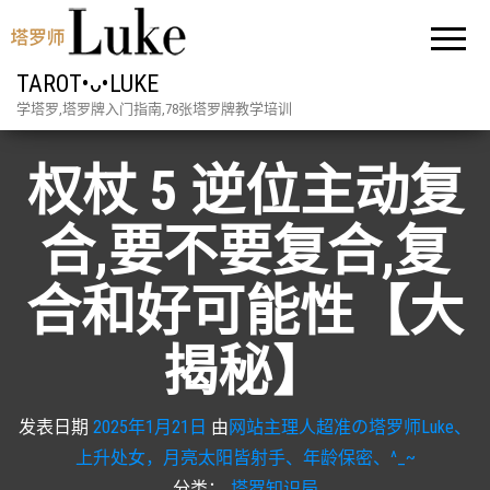
TAROT•ᴗ•LUKE
学塔罗,塔罗牌入门指南,78张塔罗牌教学培训
权杖 5 逆位主动复
合,要不要复合,复
合和好可能性【大
揭秘】
发表日期
2025年1月21日
由
网站主理人超准の塔罗师Luke、
上升处女，月亮太阳皆射手、年龄保密、^_~
分类：
塔罗知识局