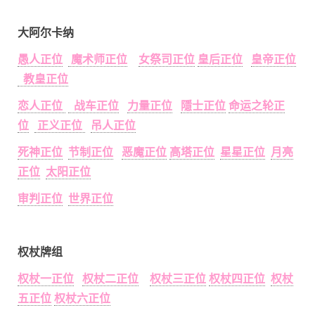
大阿尔卡纳
愚人正位
魔术师正位
女祭司正位
皇后正位
皇帝正位
教皇正位
恋人正位
战车正位
力量正位
隱士正位
命运之轮正
位
正义正位
吊人正位
死神正位
节制正位
恶魔正位
高塔正位
星星正位
月亮
正位
太阳正位
审判正位
世界正位
权杖牌组
权杖一正位
权杖二正位
权杖三正位
权杖四正位
权杖
五正位
权杖六正位