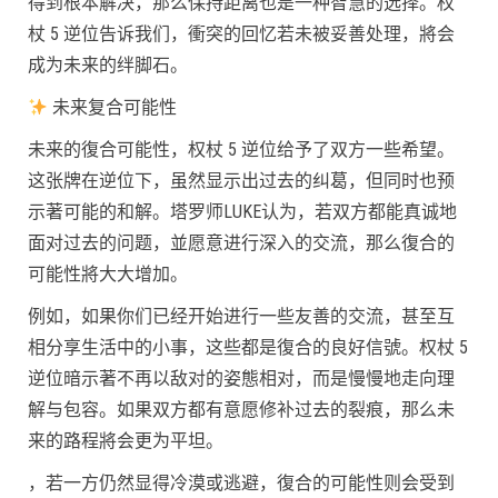
得到根本解决，那么保持距离也是一种智慧的选择。权
杖 5 逆位告诉我们，衝突的回忆若未被妥善处理，將会
成为未来的绊脚石。
未来复合可能性
未来的復合可能性，权杖 5 逆位给予了双方一些希望。
这张牌在逆位下，虽然显示出过去的纠葛，但同时也预
示著可能的和解。塔罗师LUKE认为，若双方都能真诚地
面对过去的问题，並愿意进行深入的交流，那么復合的
可能性將大大增加。
例如，如果你们已经开始进行一些友善的交流，甚至互
相分享生活中的小事，这些都是復合的良好信號。权杖 5
逆位暗示著不再以敌对的姿態相对，而是慢慢地走向理
解与包容。如果双方都有意愿修补过去的裂痕，那么未
来的路程將会更为平坦。
，若一方仍然显得冷漠或逃避，復合的可能性则会受到