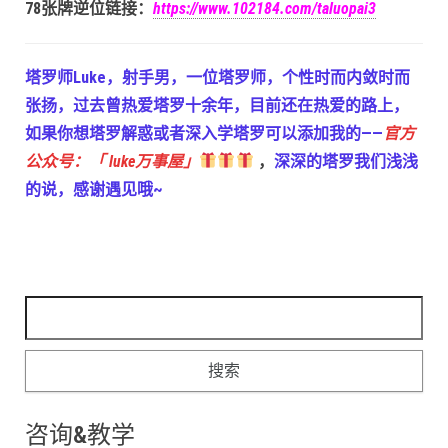
78张牌逆位链接：
https://www.102184.com/taluopai3
塔罗师Luke，射手男，一位塔罗师，个性时而内敛时而
张扬，过去曾热爱塔罗十余年，目前还在热爱的路上，
如果你想塔罗解惑或者深入学塔罗可以添加我的——
官方
公众号：「 luke万事屋」
，
深深的塔罗我们浅浅
的说，感谢遇见哦~
搜索：
咨询&教学