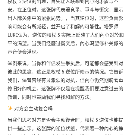
权杖 5 逆位的出现，首先让人联想到內心的矛盾与不
安。在正位时，这张牌代表著竞爭、爭斗与衝突，显示
出人际关係中的紧张局势。，当其逆位时，这些负面影
响可能会有所减轻，並开启了和解的可能性。塔罗师
LUKE认为，逆位的权杖 5 实际上反映了人们內心对於和
平的渴望。当我们经歷过衝突后，內心渴望修补关係的
声音便会浮现。
举例来说，当你和伴侣发生爭执后，可能都会感受到对
彼此的思念，这正是权杖 5 逆位所暗示的情况。它告诉
我们，儘管曾经有过激烈的对抗，但內心仍然期盼著重
修旧好的机会。这张牌不仅是在提醒我们要注意过去的
教训，同时也鼓励我们寻找和解的方法。
对方会主动复合吗
当我们思考对方是否会主动復合时，权杖 5 逆位也能提
供一些启示。这张牌的逆位状態，代表著一种內心的挣