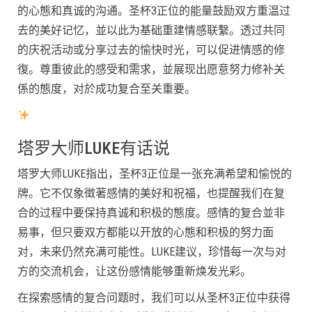
的心態和真诚的沟通。圣杯3正位的能量鼓励双方重温过
去的美好记忆，並以此为基础重建情感联繫。透过共同
的庆祝活动或分享过去的愉快时光，可以促进情感的修
復。尊重彼此的感受和需求，並展现出愿意努力修补关
係的態度，对於成功复合至关重要。
塔罗大师LUKE有话说
塔罗大师LUKE指出，圣杯3正位是一张充满希望和愉悦的
牌。它不仅象徵著感情的美好和祝福，也提醒我们在复
合的过程中要保持真诚和积极的態度。感情的复合並非
易事，但只要双方都能以开放的心態和积极的努力面
对，未来仍然充满可能性。LUKE建议，珍惜每一次与对
方的交流机会，让这份感情能够重新焕发光彩。
在探索感情的复合问题时，我们可以从圣杯3正位中获得