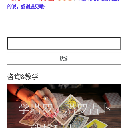
的说，感谢遇见哦~
搜索：
咨询&教学