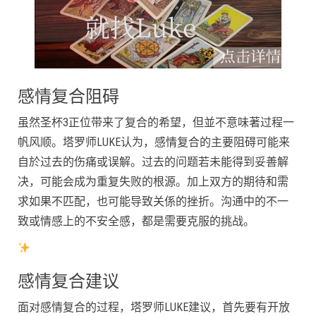
感情复合阻碍
虽然圣杯3正位带来了复合的希望，但並不意味著过程一
帆风顺。塔罗师LUKE认为，感情复合的主要阻碍可能来
自於过去的伤痛或误解。过去的问题若未能得到妥善解
决，可能会成为重复失败的根源。加上双方的期待和需
求如果不匹配，也可能导致关係的挫折。沟通中的不一
致或情感上的不安全感，都是需要克服的挑战。
感情复合建议
面对感情复合的过程，塔罗师LUKE建议，首先要有开放