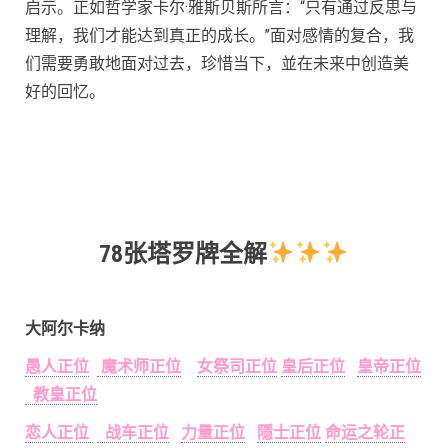
启示。正如哲学家卡尔·雅斯贝斯所言：“只有通过反思与
理解，我们才能达到真正的成长。”面对感情的复合，我
们需要勇敢地面对过去，珍惜当下，並在未来中创造美
好的回忆。
78张塔罗牌全解
大阿尔卡纳
愚人正位
魔术师正位
女祭司正位
皇后正位
皇帝正位
教皇正位
恋人正位
战车正位
力量正位
隱士正位
命运之轮正