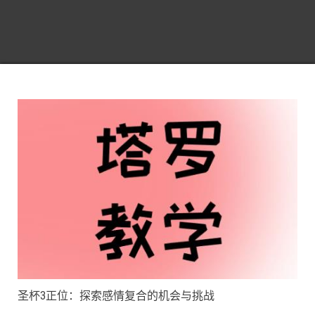
圣杯3正位：探索感情复合的机会与挑战