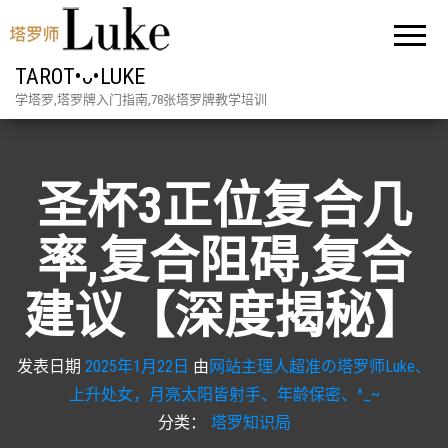
TAROT•ᴗ•LUKE
学塔罗,塔罗牌入门指南,78张塔罗牌教学培训
圣杯3正位复合几
率,复合阻碍,复合
建议【深度揭秘】
发表日期
2025年1月22日
由
网站主理人超准の塔罗师Luke、
上升处女，月亮太阳皆射手、年龄保密、^_~
分类：
塔罗知识局