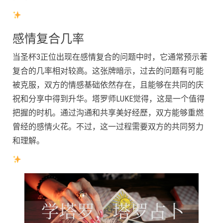
感情复合几率
当圣杯3正位出现在感情复合的问题中时，它通常预示著
复合的几率相对较高。这张牌暗示，过去的问题有可能
被克服，双方的情感基础依然存在，且能够在共同的庆
祝和分享中得到升华。塔罗师LUKE觉得，这是一个值得
把握的时机。通过沟通和共享美好经歷，双方能够重燃
曾经的感情火花。不过，这一过程需要双方的共同努力
和理解。