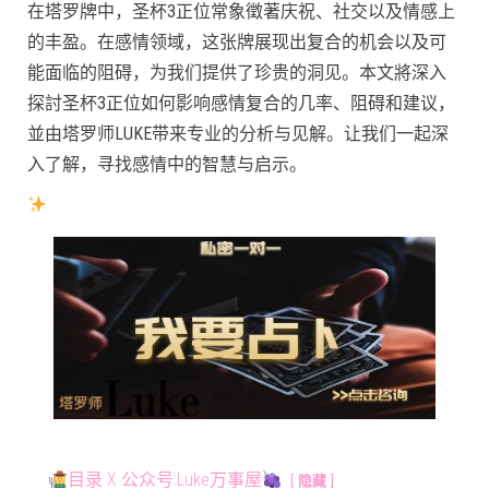
在塔罗牌中，圣杯3正位常象徵著庆祝、社交以及情感上
的丰盈。在感情领域，这张牌展现出复合的机会以及可
能面临的阻碍，为我们提供了珍贵的洞见。本文將深入
探討圣杯3正位如何影响感情复合的几率、阻碍和建议，
並由塔罗师LUKE带来专业的分析与见解。让我们一起深
入了解，寻找感情中的智慧与启示。
目录 X 公众号:Luke万事屋
隐藏