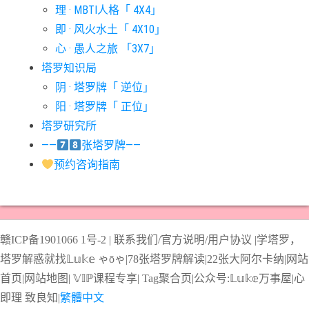
理 · MBTI人格「 4X4」
#宝剑十意思
#宝剑四意思
#宝剑国王意思
#宝剑女皇意思
即 · 风火水土「 4X10」
#宝剑骑士意思
#审判牌意思
#恋人牌意思
#恶魔牌意思
心 · 愚人之旅 「3X7」
#愚人牌意思
#战车牌意思
#教皇牌意思
#星币一意思
塔罗知识局
阴 · 塔罗牌「 逆位」
#星币七意思
#星币三意思
#星币九意思
#星币二意思
阳 · 塔罗牌「 正位」
#星币五意思
#星币侍从意思
#星币八意思
#星币六意思
塔罗研究所
#星币十意思
#星币四意思
#星币国王意思
#星币女皇意思
——
张塔罗牌——
#星币骑士意思
#星星牌意思
#月亮牌意思
#权杖一意思
预约咨询指南
#权杖七意思
#权杖三意思
#权杖九意思
#权杖二意思
#权杖五意思
#权杖侍从意思
#权杖八意思
#权杖六意思
#权杖十意思
#权杖四意思
#权杖国王意思
#权杖女皇意思
赣ICP备1901066
1号-2
|
联系我们/官方说明/用户协议
|
学塔罗，
#权杖骑士意思
#正义牌意思
#死神牌意思
#皇后牌意思
塔罗解惑就找𝕃𝕦𝕜𝕖 ゃōゃ|
78张塔罗牌解读
|
22张大阿尔卡纳
|
网站
#皇帝牌意思
#节制牌意思
#隐士牌意思
#高塔牌意思
首页
|
网站地图
|
𝕍𝕀ℙ课程专享
|
Tag聚合页
|
公众号:𝕃𝕦𝕜𝕖万事屋|
心
即理
致良
知
|
繁體中文
#魔术师意思
圣杯骑士意思