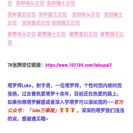
位
圣杯侍从正位
圣杯骑士正位
圣杯皇后正位
圣杯国王正位
宝剑侍从正位
宝剑骑士
正位
宝剑皇后正位
宝剑国王正位
星幣侍从正位
星幣骑士正位
星幣皇后正位
星幣国王正
位
78张牌逆位链接：
https://www.102184.com/taluopai3
塔罗师Luke，射手男，一位塔罗师，个性时而内敛时而
张扬，过去曾热爱塔罗十余年，目前还在热爱的路上，
如果你想塔罗解惑或者深入学塔罗可以添加我的——
官方
公众号：「 luke万事屋」
，
深深的塔罗我们浅浅
的说，感谢遇见哦~