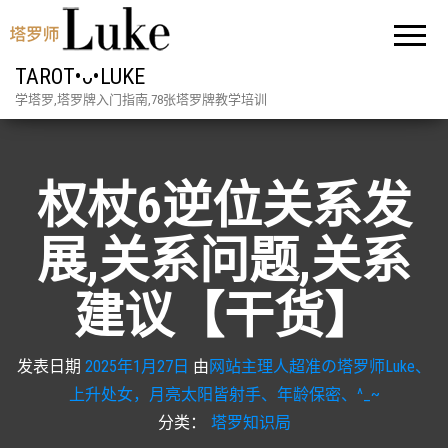
TAROT•ᴗ•LUKE
学塔罗,塔罗牌入门指南,78张塔罗牌教学培训
权杖6逆位关系发
展,关系问题,关系
建议【干货】
发表日期
2025年1月27日
由
网站主理人超准の塔罗师Luke、
上升处女，月亮太阳皆射手、年龄保密、^_~
分类：
塔罗知识局