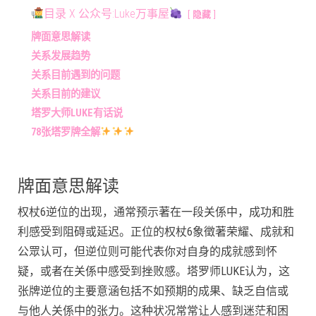
目录 X 公众号:Luke万事屋
隐藏
牌面意思解读
关系发展趋势
关系目前遇到的问题
关系目前的建议
塔罗大师LUKE有话说
78张塔罗牌全解
牌面意思解读
权杖6逆位的出现，通常预示著在一段关係中，成功和胜
利感受到阻碍或延迟。正位的权杖6象徵著荣耀、成就和
公眾认可，但逆位则可能代表你对自身的成就感到怀
疑，或者在关係中感受到挫败感。塔罗师LUKE认为，这
张牌逆位的主要意涵包括不如预期的成果、缺乏自信或
与他人关係中的张力。这种状况常常让人感到迷茫和困