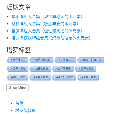
近期文章
星币牌组大合集（现实与稳定的土元素）
圣杯牌组大合集（敏感与爱的水元素）
宝剑牌组大合集（理性和沟通的风元素）
塔罗牌权杖牌组合集（炽热与信念的火元素）
塔罗标签
#世界牌意思
#倒吊人牌意思
#力量牌意思
#命运之轮牌意思
#圣杯一意思
#圣杯七意思
#圣杯三意思
#圣杯九意思
#圣杯二意思
#圣杯五意思
#圣杯侍从意思
#圣杯八意思
#圣杯六意思
#圣杯十意思
#圣杯四意思
#圣杯国王意思
Show More
#圣杯女皇意思
#太阳牌意思
#女祭司牌意思
#宝剑一意思
首页
#宝剑七意思
#宝剑三意思
#宝剑九意思
#宝剑二意思
塔罗牌教程
#宝剑五意思
#宝剑侍从意思
#宝剑八意思
#宝剑六意思