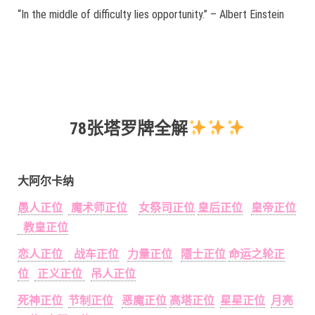
“In the middle of difficulty lies opportunity.” – Albert Einstein
78张塔罗牌全解
大阿尔卡纳
愚人正位
魔术师正位
女祭司正位
皇后正位
皇帝正位
教皇正位
恋人正位
战车正位
力量正位
隱士正位
命运之轮正
位
正义正位
吊人正位
死神正位
节制正位
恶魔正位
高塔正位
星星正位
月亮