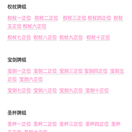
权杖牌组
权杖一正位
权杖二正位
权杖三正位
权杖四正位
权杖
五正位
权杖六正位
权杖七正位
权杖八正位
权杖九正位
权杖十正位
宝剑牌组
宝剑一正位
宝剑二正位
宝剑三正位
宝剑四正位
宝剑五
正位
宝剑六正位
宝剑七正位
宝剑八正位
宝剑九正位
宝剑十正位
圣杯牌组
圣杯一正位 圣杯二正位 圣杯三正位 圣杯四正位 圣杯