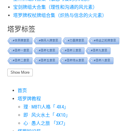
宝剑牌组大合集（理性和沟通的风元素）
塔罗牌权杖牌组合集（炽热与信念的火元素）
塔罗标签
#世界牌意思
#倒吊人牌意思
#力量牌意思
#命运之轮牌意思
#圣杯一意思
#圣杯七意思
#圣杯三意思
#圣杯九意思
#圣杯二意思
#圣杯五意思
#圣杯侍从意思
#圣杯八意思
#圣杯六意思
#圣杯十意思
#圣杯四意思
#圣杯国王意思
Show More
#圣杯女皇意思
#太阳牌意思
#女祭司牌意思
#宝剑一意思
首页
#宝剑七意思
#宝剑三意思
#宝剑九意思
#宝剑二意思
塔罗牌教程
#宝剑五意思
#宝剑侍从意思
#宝剑八意思
#宝剑六意思
理 · MBTI人格「 4X4」
#宝剑十意思
#宝剑四意思
#宝剑国王意思
#宝剑女皇意思
即 · 风火水土「 4X10」
#宝剑骑士意思
#审判牌意思
#恋人牌意思
#恶魔牌意思
心 · 愚人之旅 「3X7」
#愚人牌意思
#战车牌意思
#教皇牌意思
#星币一意思