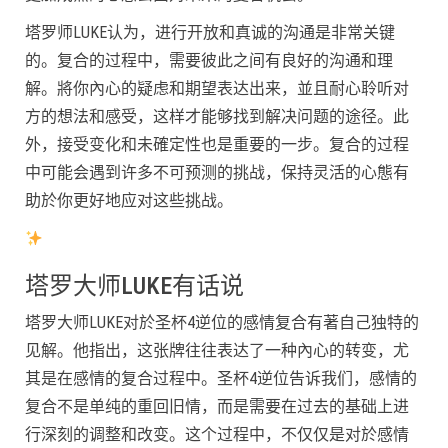
塔罗师LUKE认为，进行开放和真诚的沟通是非常关键
的。复合的过程中，需要彼此之间有良好的沟通和理
解。將你內心的疑虑和期望表达出来，並且耐心聆听对
方的想法和感受，这样才能够找到解决问题的途径。此
外，接受变化和未確定性也是重要的一步。复合的过程
中可能会遇到许多不可预测的挑战，保持灵活的心態有
助於你更好地应对这些挑战。
塔罗大师LUKE有话说
塔罗大师LUKE对於圣杯4逆位的感情复合有著自己独特的
见解。他指出，这张牌往往表达了一种內心的转变，尤
其是在感情的复合过程中。圣杯4逆位告诉我们，感情的
复合不是单纯的重回旧情，而是需要在过去的基础上进
行深刻的调整和改变。这个过程中，不仅仅是对於感情