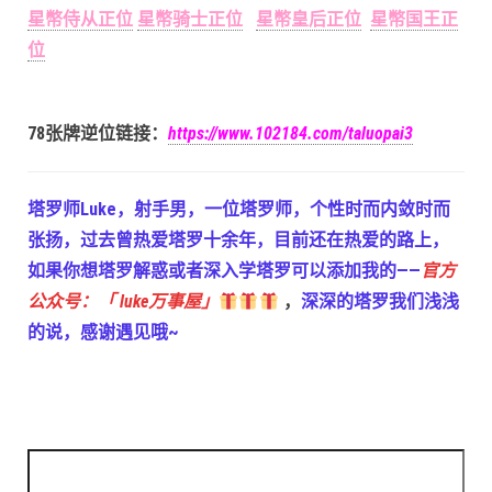
星幣侍从正位
星幣骑士正位
星幣皇后正位
星幣国王正
位
78张牌逆位链接：
https://www.102184.com/taluopai3
塔罗师Luke，射手男，一位塔罗师，个性时而内敛时而
张扬，过去曾热爱塔罗十余年，目前还在热爱的路上，
如果你想塔罗解惑或者深入学塔罗可以添加我的——
官方
公众号：「 luke万事屋」
，
深深的塔罗我们浅浅
的说，感谢遇见哦~
搜索：