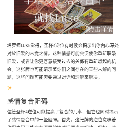
塔罗师LUKE觉得，圣杯4逆位有时候会揭示出你內心深处
对於旧爱的未竟之情。这种情感可能会促使你重新联繫
旧爱，或者让你更愿意接受过去的关係有重新燃起的机
会。这张牌也可能暗示著你们之间存在的某些未解的问
题，这些问题可能需要通过对话和理解来解决。
感情复合阻碍
儘管圣杯4逆位可能提高了复合的几率，但它也同时揭示
了感情复合中的一些阻碍。首先，这张牌的逆位意味著