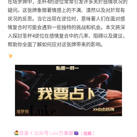
在塔罗牌中，圣杯4的逆位常常引发许多关於感情状况的
疑问。这张牌象徵著情感上的不满、漠然以及对於现有
状况的反思。当它出现在逆位时，意味著人们在面对感
情复合时可能会遇到一些独特的挑战和机会。本文將深
入探討圣杯4逆位在感情复合中的几率、阻碍以及建议，
帮助你全面了解如何应对这张牌带来的影响。
目录 X 公众号:Luke万事屋
隐藏