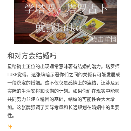
和对方会结婚吗
星幣骑士正位的出现通常意味著有结婚的潜力。塔罗师
LUKE觉得，这张牌暗示著你们之间的关係有可能发展成
一段稳定的婚姻。这不仅仅是感情上的连结，还涉及到
实际的生活安排和长期的计划。如果你们在现实中能够
共同努力並建立稳固的基础，结婚的可能性会大大增
加。这张牌强调了实际考量和长远规划在婚姻中的重要
性。