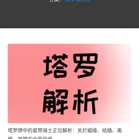
塔罗牌中的星幣骑士正位解析：关於姻缘、结婚、离