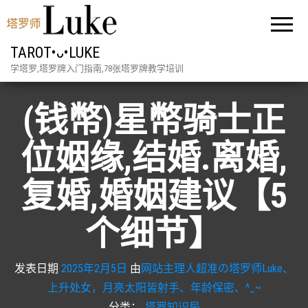
TAROT•ᴗ•LUKE
学塔罗,塔罗牌入门指南,78张塔罗牌教学培训
(钱幣)星幣骑士正
位姻缘,结婚.离婚,
复婚,婚姻建议【5
个细节】
发表日期
2025年2月5日
由
网站主理人超准の塔罗师Luke、
上升处女，月亮太阳皆射手、年龄保密、^_~
分类：
塔罗知识局