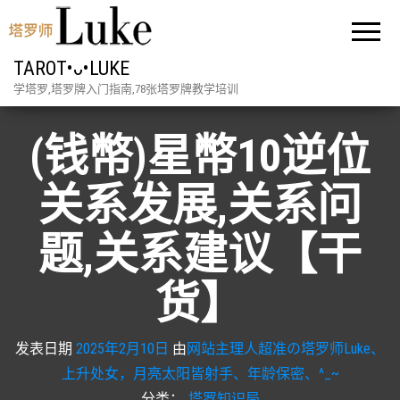
TAROT•ᴗ•LUKE
学塔罗,塔罗牌入门指南,78张塔罗牌教学培训
(钱幣)星幣10逆位
关系发展,关系问
题,关系建议【干
货】
发表日期
2025年2月10日
由
网站主理人超准の塔罗师Luke、
上升处女，月亮太阳皆射手、年龄保密、^_~
分类：
塔罗知识局