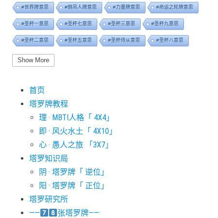
#世界牌意思
#倒吊人牌意思
#力量牌意思
#命运之轮牌意思
#圣杯一意思
#圣杯七意思
#圣杯三意思
#圣杯九意思
#圣杯二意思
#圣杯五意思
#圣杯侍从意思
#圣杯八意思
#圣杯六意思
#圣杯十意思
#圣杯四意思
#圣杯国王意思
Show More
#圣杯女皇意思
#太阳牌意思
#女祭司牌意思
#宝剑一意思
首页
#宝剑七意思
#宝剑三意思
#宝剑九意思
#宝剑二意思
塔罗牌教程
#宝剑五意思
#宝剑侍从意思
#宝剑八意思
#宝剑六意思
理 · MBTI人格「 4X4」
#宝剑十意思
#宝剑四意思
#宝剑国王意思
#宝剑女皇意思
即 · 风火水土「 4X10」
#宝剑骑士意思
#审判牌意思
#恋人牌意思
#恶魔牌意思
心 · 愚人之旅 「3X7」
#愚人牌意思
#战车牌意思
#教皇牌意思
#星币一意思
塔罗知识局
阴 · 塔罗牌「 逆位」
#星币七意思
#星币三意思
#星币九意思
#星币二意思
阳 · 塔罗牌「 正位」
#星币五意思
#星币侍从意思
#星币八意思
#星币六意思
塔罗研究所
#星币十意思
#星币四意思
#星币国王意思
#星币女皇意思
——
张塔罗牌——