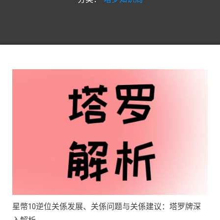
星幣10逆位关係发展、关係问题与关係建议：塔罗牌深