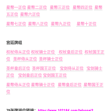
星幣一正位
星幣二正位
星幣三正位
星幣四正位
星幣
五正位
星幣六正位
星幣七正位
星幣八正位
星幣九正位
星幣十正位
宫廷牌组
权杖侍从正位
权杖骑士正位
权杖皇后正位
权杖国王正
位
圣杯侍从正位
圣杯骑士正位
圣杯皇后正位
圣杯国王正位
宝剑侍从正位
宝剑骑士
正位
宝剑皇后正位
宝剑国王正位
星幣侍从正位
星幣骑士正位
星幣皇后正位
星幣国王正
位
78张牌逆位链接：
https://www.102184.com/taluopai3