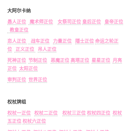
大阿尔卡纳
愚人正位
魔术师正位
女祭司正位
皇后正位
皇帝正位
教皇正位
恋人正位
战车正位
力量正位
隱士正位
命运之轮正
位
正义正位
吊人正位
死神正位
节制正位
恶魔正位
高塔正位
星星正位
月亮
正位
太阳正位
审判正位
世界正位
权杖牌组
权杖一正位
权杖二正位
权杖三正位
权杖四正位
权杖
五正位
权杖六正位