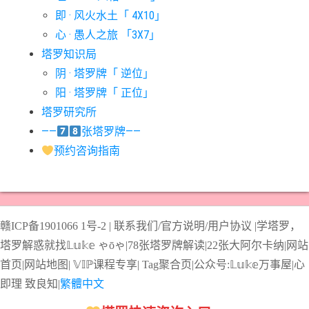
#宝剑十意思
#宝剑四意思
#宝剑国王意思
#宝剑女皇意思
即 · 风火水土「 4X10」
#宝剑骑士意思
#审判牌意思
#恋人牌意思
#恶魔牌意思
心 · 愚人之旅 「3X7」
#愚人牌意思
#战车牌意思
#教皇牌意思
#星币一意思
塔罗知识局
阴 · 塔罗牌「 逆位」
#星币七意思
#星币三意思
#星币九意思
#星币二意思
阳 · 塔罗牌「 正位」
#星币五意思
#星币侍从意思
#星币八意思
#星币六意思
塔罗研究所
#星币十意思
#星币四意思
#星币国王意思
#星币女皇意思
——
张塔罗牌——
#星币骑士意思
#星星牌意思
#月亮牌意思
#权杖一意思
预约咨询指南
#权杖七意思
#权杖三意思
#权杖九意思
#权杖二意思
#权杖五意思
#权杖侍从意思
#权杖八意思
#权杖六意思
#权杖十意思
#权杖四意思
#权杖国王意思
#权杖女皇意思
赣ICP备1901066
1号-2
|
联系我们/官方说明/用户协议
|
学塔罗，
#权杖骑士意思
#正义牌意思
#死神牌意思
#皇后牌意思
塔罗解惑就找𝕃𝕦𝕜𝕖 ゃōゃ|
78张塔罗牌解读
|
22张大阿尔卡纳
|
网站
#皇帝牌意思
#节制牌意思
#隐士牌意思
#高塔牌意思
首页
|
网站地图
|
𝕍𝕀ℙ课程专享
|
Tag聚合页
|
公众号:𝕃𝕦𝕜𝕖万事屋|
心
即理
致良
知
|
繁體中文
#魔术师意思
圣杯骑士意思