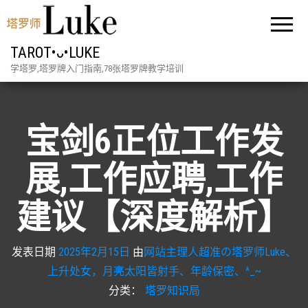
TAROT•ᴗ•LUKE
学塔罗,塔罗牌入门指南,78张塔罗牌教学培训
宝剑6正位工作发
展,工作应聘,工作
建议【深度解析】
发表日期
2025年2月15日
由
网站主理人超准の塔罗师Luke、
上升处女，月亮太阳皆射手、年龄保密、^_~
分类：
塔罗知识局