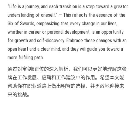
“Life is a journey, and each transition is a step toward a greater
understanding of oneself.” — This reflects the essence of the
Six of Swords, emphasizing that every change in our lives,
whether in career or personal development, is an opportunity
for growth and self-discovery. Embrace these changes with an
open heart and a clear mind, and they will guide you toward a
more fulfilling path.
通过对宝剑6正位的深入解析，我们可以更好地理解这张
牌在工作发展、应聘和工作建议中的作用。希望本文能
帮助你在职业道路上做出明智的选择，并勇敢地迎接未
来的挑战。