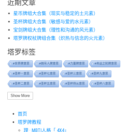
近期文章
星币牌组大合集（现实与稳定的土元素）
圣杯牌组大合集（敏感与爱的水元素）
宝剑牌组大合集（理性和沟通的风元素）
塔罗牌权杖牌组合集（炽热与信念的火元素）
塔罗标签
#世界牌意思
#倒吊人牌意思
#力量牌意思
#命运之轮牌意思
#圣杯一意思
#圣杯七意思
#圣杯三意思
#圣杯九意思
#圣杯二意思
#圣杯五意思
#圣杯侍从意思
#圣杯八意思
#圣杯六意思
#圣杯十意思
#圣杯四意思
#圣杯国王意思
Show More
#圣杯女皇意思
#太阳牌意思
#女祭司牌意思
#宝剑一意思
首页
#宝剑七意思
#宝剑三意思
#宝剑九意思
#宝剑二意思
塔罗牌教程
#宝剑五意思
#宝剑侍从意思
#宝剑八意思
#宝剑六意思
理 · MBTI人格「 4X4」