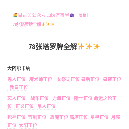
目录 X 公众号:Luke万事屋
隐藏
78张塔罗牌全解
78张塔罗牌全解
大阿尔卡纳
愚人正位
魔术师正位
女祭司正位
皇后正位
皇帝正位
教皇正位
恋人正位
战车正位
力量正位
隱士正位
命运之轮正
位
正义正位
吊人正位
死神正位
节制正位
恶魔正位
高塔正位
星星正位
月亮
正位
太阳正位