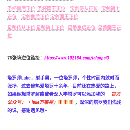
圣杯皇后正位
圣杯国王正位
宝剑侍从正位
宝剑骑士
正位
宝剑皇后正位
宝剑国王正位
星幣侍从正位
星幣骑士正位
星幣皇后正位
星幣国王正
位
78张牌逆位链接：
https://www.102184.com/taluopai3
塔罗师Luke，射手男，一位塔罗师，个性时而内敛时而
张扬，过去曾热爱塔罗十余年，目前还在热爱的路上，
如果你想塔罗解惑或者深入学塔罗可以添加我的——
官方
公众号：「 luke万事屋」
，
深深的塔罗我们浅浅
的说，感谢遇见哦~