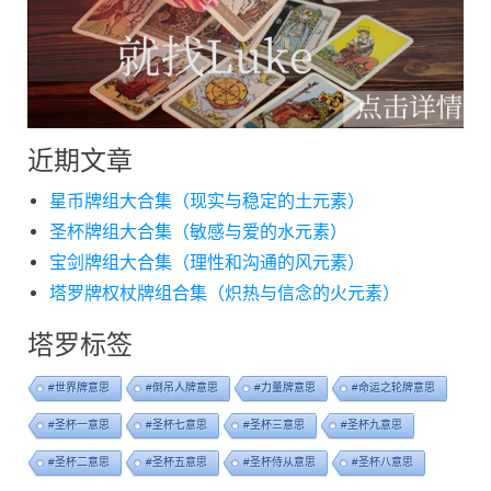
近期文章
星币牌组大合集（现实与稳定的土元素）
圣杯牌组大合集（敏感与爱的水元素）
宝剑牌组大合集（理性和沟通的风元素）
塔罗牌权杖牌组合集（炽热与信念的火元素）
塔罗标签
#世界牌意思
#倒吊人牌意思
#力量牌意思
#命运之轮牌意思
#圣杯一意思
#圣杯七意思
#圣杯三意思
#圣杯九意思
#圣杯二意思
#圣杯五意思
#圣杯侍从意思
#圣杯八意思