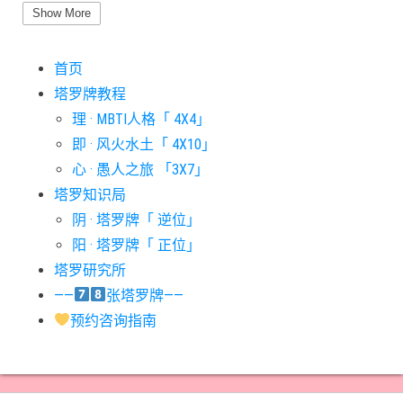
#圣杯六意思
#圣杯十意思
#圣杯四意思
#圣杯国王意思
Show More
#圣杯女皇意思
#太阳牌意思
#女祭司牌意思
#宝剑一意思
首页
#宝剑七意思
#宝剑三意思
#宝剑九意思
#宝剑二意思
塔罗牌教程
#宝剑五意思
#宝剑侍从意思
#宝剑八意思
#宝剑六意思
理 · MBTI人格「 4X4」
#宝剑十意思
#宝剑四意思
#宝剑国王意思
#宝剑女皇意思
即 · 风火水土「 4X10」
#宝剑骑士意思
#审判牌意思
#恋人牌意思
#恶魔牌意思
心 · 愚人之旅 「3X7」
#愚人牌意思
#战车牌意思
#教皇牌意思
#星币一意思
塔罗知识局
阴 · 塔罗牌「 逆位」
#星币七意思
#星币三意思
#星币九意思
#星币二意思
阳 · 塔罗牌「 正位」
#星币五意思
#星币侍从意思
#星币八意思
#星币六意思
塔罗研究所
#星币十意思
#星币四意思
#星币国王意思
#星币女皇意思
——
张塔罗牌——
#星币骑士意思
#星星牌意思
#月亮牌意思
#权杖一意思
预约咨询指南
#权杖七意思
#权杖三意思
#权杖九意思
#权杖二意思
#权杖五意思
#权杖侍从意思
#权杖八意思
#权杖六意思