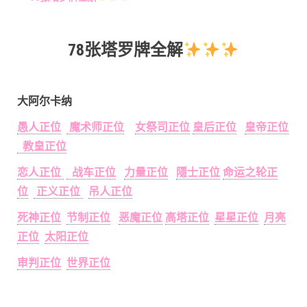
78张塔罗牌全解
大阿尔卡纳
愚人正位
魔术师正位
女祭司正位
皇后正位
皇帝正位
教皇正位
恋人正位
战车正位
力量正位
隱士正位
命运之轮正
位
正义正位
吊人正位
死神正位
节制正位
恶魔正位
高塔正位
星星正位
月亮
正位
太阳正位
审判正位
世界正位