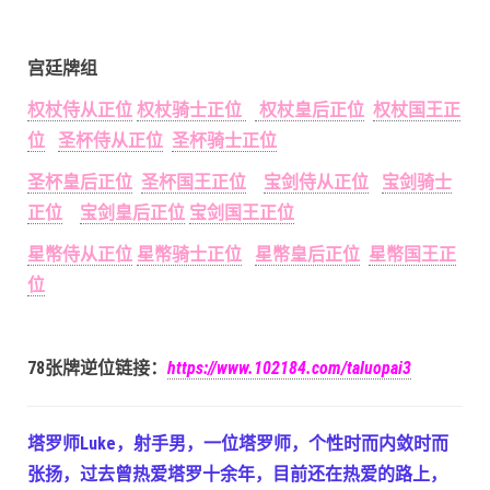
宫廷牌组
权杖侍从正位
权杖骑士正位
权杖皇后正位
权杖国王正
位
圣杯侍从正位
圣杯骑士正位
圣杯皇后正位
圣杯国王正位
宝剑侍从正位
宝剑骑士
正位
宝剑皇后正位
宝剑国王正位
星幣侍从正位
星幣骑士正位
星幣皇后正位
星幣国王正
位
78张牌逆位链接：
https://www.102184.com/taluopai3
塔罗师Luke，射手男，一位塔罗师，个性时而内敛时而
张扬，过去曾热爱塔罗十余年，目前还在热爱的路上，