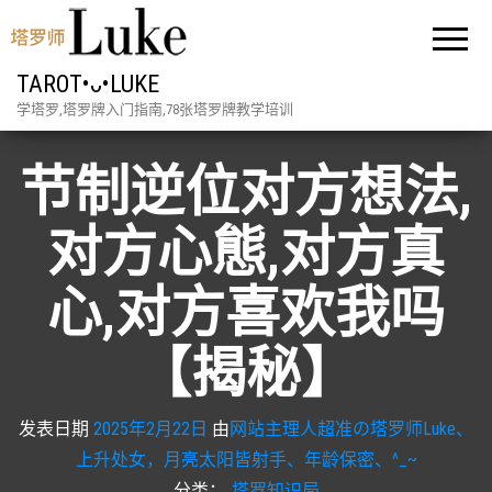
TAROT•ᴗ•LUKE
学塔罗,塔罗牌入门指南,78张塔罗牌教学培训
节制逆位对方想法,
对方心態,对方真
心,对方喜欢我吗
【揭秘】
发表日期
2025年2月22日
由
网站主理人超准の塔罗师Luke、
上升处女，月亮太阳皆射手、年龄保密、^_~
分类：
塔罗知识局