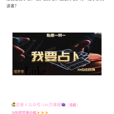
读者？
目录 X 公众号:Luke万事屋
隐藏
78张塔罗牌全解