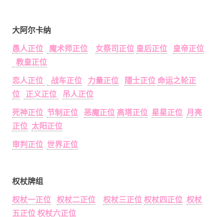
大阿尔卡纳
愚人正位
魔术师正位
女祭司正位
皇后正位
皇帝正位
教皇正位
恋人正位
战车正位
力量正位
隱士正位
命运之轮正
位
正义正位
吊人正位
死神正位
节制正位
恶魔正位
高塔正位
星星正位
月亮
正位
太阳正位
审判正位
世界正位
权杖牌组
权杖一正位
权杖二正位
权杖三正位
权杖四正位
权杖
五正位
权杖六正位