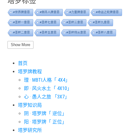
塔罗标签
#世界牌意思
#倒吊人牌意思
#力量牌意思
#命运之轮牌意思
#圣杯一意思
#圣杯七意思
#圣杯三意思
#圣杯九意思
#圣杯二意思
#圣杯五意思
#圣杯侍从意思
#圣杯八意思
#圣杯六意思
#圣杯十意思
#圣杯四意思
#圣杯国王意思
Show More
#圣杯女皇意思
#太阳牌意思
#女祭司牌意思
#宝剑一意思
首页
#宝剑七意思
#宝剑三意思
#宝剑九意思
#宝剑二意思
塔罗牌教程
#宝剑五意思
#宝剑侍从意思
#宝剑八意思
#宝剑六意思
理 · MBTI人格「 4X4」
#宝剑十意思
#宝剑四意思
#宝剑国王意思
#宝剑女皇意思
即 · 风火水土「 4X10」
#宝剑骑士意思
#审判牌意思
#恋人牌意思
#恶魔牌意思
心 · 愚人之旅 「3X7」
#愚人牌意思
#战车牌意思
#教皇牌意思
#星币一意思
塔罗知识局
阴 · 塔罗牌「 逆位」
#星币七意思
#星币三意思
#星币九意思
#星币二意思
阳 · 塔罗牌「 正位」
#星币五意思
#星币侍从意思
#星币八意思
#星币六意思
塔罗研究所