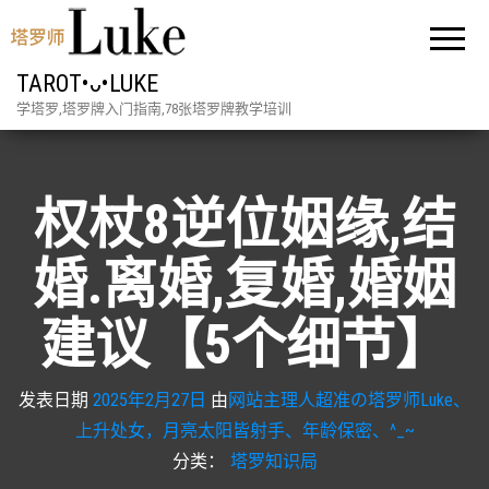
TAROT•ᴗ•LUKE
学塔罗,塔罗牌入门指南,78张塔罗牌教学培训
权杖8逆位姻缘,结
婚.离婚,复婚,婚姻
建议【5个细节】
发表日期
2025年2月27日
由
网站主理人超准の塔罗师Luke、
上升处女，月亮太阳皆射手、年龄保密、^_~
分类：
塔罗知识局