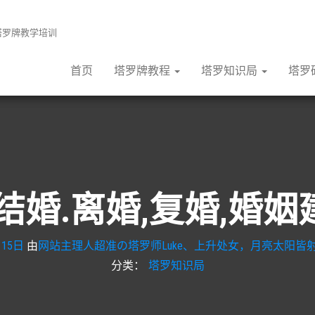
张塔罗牌教学培训
首页
塔罗牌教程
塔罗知识局
塔罗
结婚.离婚,复婚,婚
月15日
由
网站主理人超准の塔罗师Luke、上升处女，月亮太阳皆射
分类：
塔罗知识局