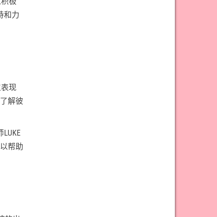
以积极
#权杖九意思
#权杖二意思
持和力
#权杖五意思
#权杖侍从意思
#权杖八意思
#权杖六意思
#权杖十意思
#权杖四意思
#权杖国王意思
#权杖女皇意思
#权杖骑士意思
#正义牌意思
位表现
#死神牌意思
#皇后牌意思
了解彼
#皇帝牌意思
#节制牌意思
UKE
#隐士牌意思
#高塔牌意思
以帮助
#魔术师意思
圣杯骑士意思