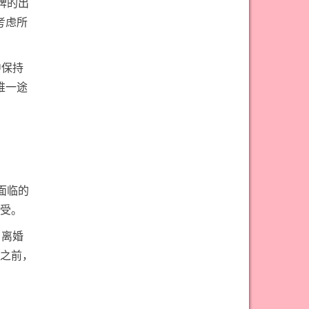
牌的出
考虑所
中保持
唯一途
面临的
受。
，离婚
之前，