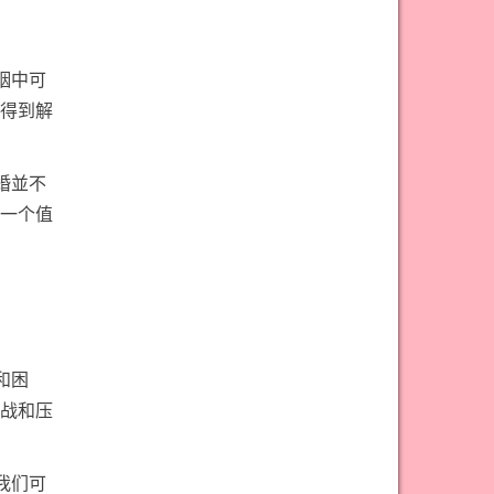
姻中可
得到解
婚並不
一个值
和困
战和压
我们可