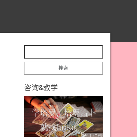
搜索：
咨询&教学