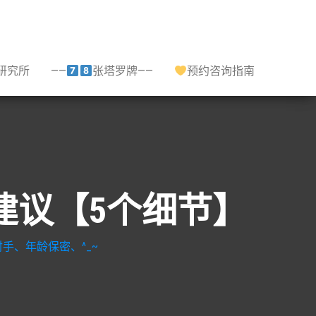
研究所
——
张塔罗牌——
预约咨询指南
姻建议【5个细节】
手、年龄保密、^_~