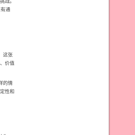
挑战。
#权杖九意思
#权杖二意思
唯有通
#权杖五意思
#权杖侍从意思
#权杖八意思
#权杖六意思
#权杖十意思
#权杖四意思
#权杖国王意思
#权杖女皇意思
#权杖骑士意思
#正义牌意思
，这张
#死神牌意思
#皇后牌意思
、价值
#皇帝牌意思
#节制牌意思
样的情
#隐士牌意思
#高塔牌意思
定性和
#魔术师意思
圣杯骑士意思