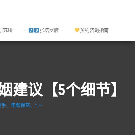
研究所
——
张塔罗牌——
预约咨询指南
,婚姻建议【5个细节】
手、年龄保密、^_~