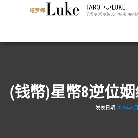
TAROT•ᴗ•LUKE
学塔罗,塔罗牌入门指南,78
(钱幣)星幣8逆位姻
发表日期
2025年3