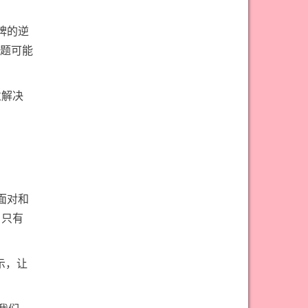
牌的逆
题可能
並解决
面对和
。只有
示，让