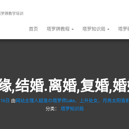
张塔罗牌教学培训
首页
塔罗牌教程
塔罗知识局
塔罗
缘,结婚.离婚,复婚
月16日
由
网站主理人超准の塔罗师Luke、上升处女，月亮太阳皆射
分类：
塔罗知识局