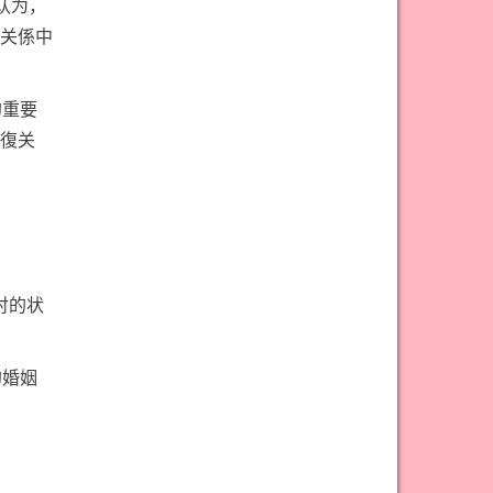
认为，
关係中
的重要
復关
討的状
的婚姻