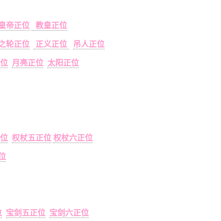
皇帝正位
教皇正位
之轮正位
正义正位
吊人正位
位
月亮正位
太阳正位
位
权杖五正位
权杖六正位
位
位
宝剑五正位
宝剑六正位