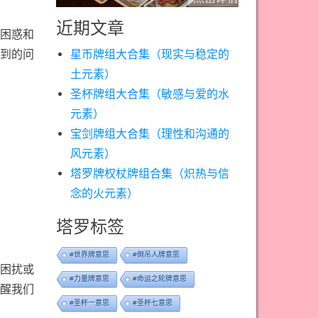
近期文章
困惑和
星币牌组大合集（现实与稳定的
到的问
土元素）
圣杯牌组大合集（敏感与爱的水
元素）
宝剑牌组大合集（理性和沟通的
风元素）
塔罗牌权杖牌组合集（炽热与信
念的火元素）
塔罗标签
#世界牌意思
#倒吊人牌意思
困扰或
#力量牌意思
#命运之轮牌意思
醒我们
#圣杯一意思
#圣杯七意思