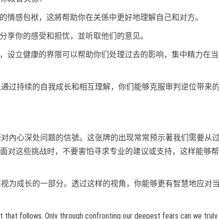
过去的情感包袱，这將帮助你在关係中更好地理解自己和对方。
侣分享你的感受和担忧，並听取他们的意见。
重现，设立健康的界限可以帮助你们处理过去的影响，集中精力在
，但通过持续的自我成长和相互理解，你们能够克服审判逆位带来
要面对內心深处问题的信號。这张牌的出现常常预示著我们需要从
面对这些挑战时，不要害怕寻求专业的建议或支持，这样能够帮
將其视为成长的一部分。透过这样的视角，你能够更有智慧地应对
t that follows. Only through confronting our deepest fears can we truly