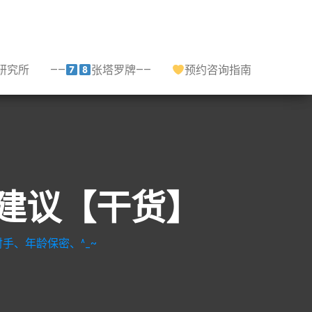
研究所
——
张塔罗牌——
预约咨询指南
系建议【干货】
手、年龄保密、^_~