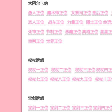
大阿尔卡纳
愚人正位
魔术师正位
女祭司正位
皇后正位
恋人正位
战车正位
力量正位
隱士正位
命运
死神正位
节制正位
恶魔正位
高塔正位
星星正
审判正位
世界正位
权杖牌组
权杖一正位
权杖二正位
权杖三正位
权杖四正
权杖七正位
权杖八正位
权杖九正位
权杖十正
宝剑牌组
宝剑一正位
宝剑二正位
宝剑三正位
宝剑四正