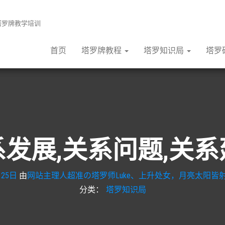
张塔罗牌教学培训
首页
塔罗牌教程
塔罗知识局
塔罗
发展,关系问题,关
月25日
由
网站主理人超准の塔罗师Luke、上升处女，月亮太阳皆射
分类：
塔罗知识局