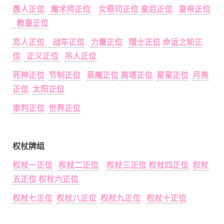
愚人正位
魔术师正位
女祭司正位
皇后正位
皇帝正位
教皇正位
恋人正位
战车正位
力量正位
隱士正位
命运之轮正
位
正义正位
吊人正位
死神正位
节制正位
恶魔正位
高塔正位
星星正位
月亮
正位
太阳正位
审判正位
世界正位
权杖牌组
权杖一正位
权杖二正位
权杖三正位
权杖四正位
权杖
五正位
权杖六正位
权杖七正位
权杖八正位
权杖九正位
权杖十正位