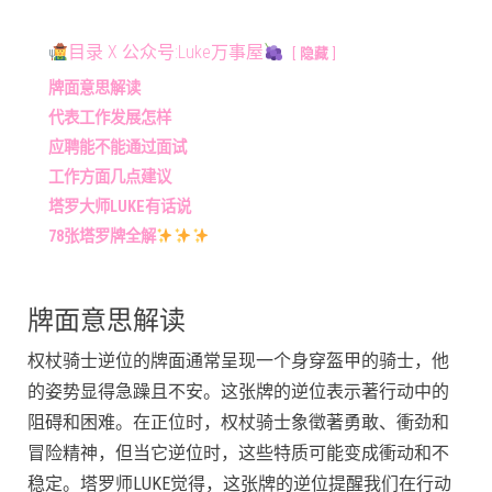
目录 X 公众号:Luke万事屋
隐藏
牌面意思解读
代表工作发展怎样
应聘能不能通过面试
工作方面几点建议
塔罗大师LUKE有话说
78张塔罗牌全解
牌面意思解读
权杖骑士逆位的牌面通常呈现一个身穿盔甲的骑士，他
的姿势显得急躁且不安。这张牌的逆位表示著行动中的
阻碍和困难。在正位时，权杖骑士象徵著勇敢、衝劲和
冒险精神，但当它逆位时，这些特质可能变成衝动和不
稳定。塔罗师LUKE觉得，这张牌的逆位提醒我们在行动