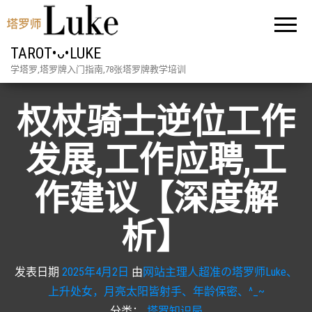
TAROT•ᴗ•LUKE
学塔罗,塔罗牌入门指南,78张塔罗牌教学培训
权杖骑士逆位工作
发展,工作应聘,工
作建议【深度解
析】
发表日期
2025年4月2日
由
网站主理人超准の塔罗师Luke、
上升处女，月亮太阳皆射手、年龄保密、^_~
分类：
塔罗知识局