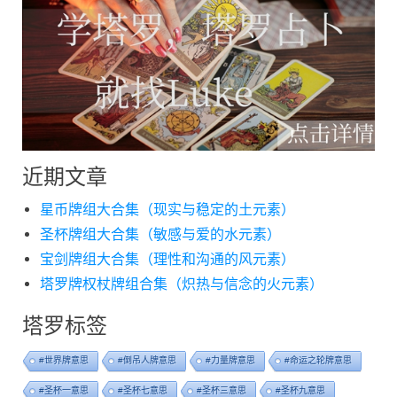
近期文章
星币牌组大合集（现实与稳定的土元素）
圣杯牌组大合集（敏感与爱的水元素）
宝剑牌组大合集（理性和沟通的风元素）
塔罗牌权杖牌组合集（炽热与信念的火元素）
塔罗标签
#世界牌意思
#倒吊人牌意思
#力量牌意思
#命运之轮牌意思
#圣杯一意思
#圣杯七意思
#圣杯三意思
#圣杯九意思