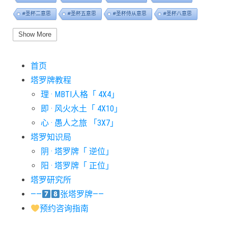
#圣杯二意思
#圣杯五意思
#圣杯侍从意思
#圣杯八意思
#圣杯六意思
#圣杯十意思
#圣杯四意思
#圣杯国王意思
Show More
#圣杯女皇意思
#太阳牌意思
#女祭司牌意思
#宝剑一意思
首页
#宝剑七意思
#宝剑三意思
#宝剑九意思
#宝剑二意思
塔罗牌教程
#宝剑五意思
#宝剑侍从意思
#宝剑八意思
#宝剑六意思
理 · MBTI人格「 4X4」
#宝剑十意思
#宝剑四意思
#宝剑国王意思
#宝剑女皇意思
即 · 风火水土「 4X10」
#宝剑骑士意思
#审判牌意思
#恋人牌意思
#恶魔牌意思
心 · 愚人之旅 「3X7」
#愚人牌意思
#战车牌意思
#教皇牌意思
#星币一意思
塔罗知识局
阴 · 塔罗牌「 逆位」
#星币七意思
#星币三意思
#星币九意思
#星币二意思
阳 · 塔罗牌「 正位」
#星币五意思
#星币侍从意思
#星币八意思
#星币六意思
塔罗研究所
#星币十意思
#星币四意思
#星币国王意思
#星币女皇意思
——
张塔罗牌——
#星币骑士意思
#星星牌意思
#月亮牌意思
#权杖一意思
预约咨询指南
#权杖七意思
#权杖三意思
#权杖九意思
#权杖二意思