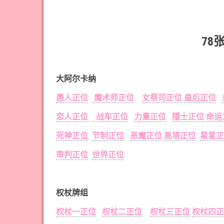
78
大阿尔卡纳
愚人正位
魔术师正位
女祭司正位
皇后正位
恋人正位
战车正位
力量正位
隱士正位
命运
死神正位
节制正位
恶魔正位
高塔正位
星星正
审判正位
世界正位
权杖牌组
权杖一正位
权杖二正位
权杖三正位
权杖四正