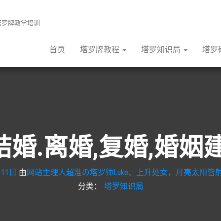
张塔罗牌教学培训
首页
塔罗牌教程
塔罗知识局
塔罗
结婚.离婚,复婚,婚姻
月11日
由
网站主理人超准の塔罗师Luke、上升处女，月亮太阳皆射
分类：
塔罗知识局