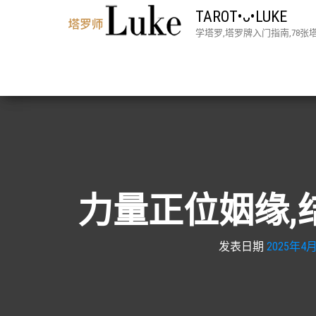
TAROT•ᴗ•LUKE
学塔罗,塔罗牌入门指南,78
力量正位姻缘,
发表日期
2025年4