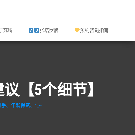
研究所
——
张塔罗牌——
预约咨询指南
建议【5个细节】
手、年龄保密、^_~