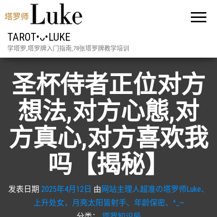
TAROT•ᴗ•LUKE
学塔罗,塔罗牌入门指南,78张塔罗牌教学培训
圣杯侍者正位对方
想法,对方心態,对
方真心,对方喜欢我
吗【揭秘】
发表日期
2025年4月12日
由
网站主理人超准の塔罗师Luke、
上升处女，月亮太阳皆射手、年龄保密、^_~
分类：
塔罗知识局