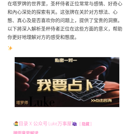
在塔罗牌的世界里，圣杯侍者正位常常与感情、好奇心
和內心深处的探索有关。这张牌在关於对方想法、心
態、真心及是否喜欢你的问题上，提供了宝贵的洞察。
以下將深入解析圣杯侍者正位在这些方面的意义，帮助
你更好地理解对方的感受和態度。
目录 X 公众号:Luke万事屋
隐藏
牌面意思解读