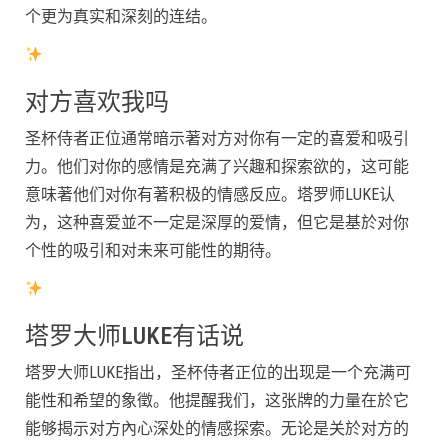
个更为真实和深刻的连结。
对方喜欢我吗
圣杯侍者正位通常暗示著对方对你有一定的喜爱和吸引
力。他们对你的感情是充满了兴趣和探索欲的，这可能
意味著他们对你有著积极的情感反应。塔罗师LUKE认
为，这种喜爱並不一定是深厚的爱情，但它是基於对你
个性的吸引和对未来可能性的期待。
塔罗大师LUKE有话说
塔罗大师LUKE指出，圣杯侍者正位的出现是一个充满可
能性和希望的象徵。他提醒我们，这张牌的力量在於它
能够揭示对方內心深处的情感探索。无论是关於对方的