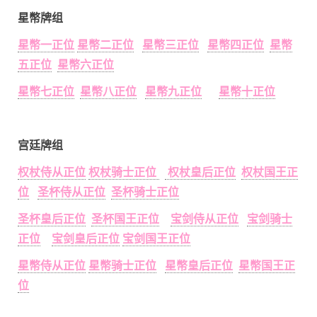
星幣牌组
星幣一正位
星幣二正位
星幣三正位
星幣四正位
星幣
五正位
星幣六正位
星幣七正位
星幣八正位
星幣九正位
星幣十正位
宫廷牌组
权杖侍从正位
权杖骑士正位
权杖皇后正位
权杖国王正
位
圣杯侍从正位
圣杯骑士正位
圣杯皇后正位
圣杯国王正位
宝剑侍从正位
宝剑骑士
正位
宝剑皇后正位
宝剑国王正位
星幣侍从正位
星幣骑士正位
星幣皇后正位
星幣国王正
位