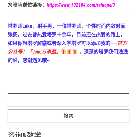
78张牌逆位链接：
https://www.102184.com/taluopai3
塔罗师Luke，射手男，一位塔罗师，个性时而内敛时而
张扬，过去曾热爱塔罗十余年，目前还在热爱的路上，
如果你想塔罗解惑或者深入学塔罗可以添加我的——
官方
公众号：「 luke万事屋」
，
深深的塔罗我们浅浅
的说，感谢遇见哦~
搜索：
咨询&教学