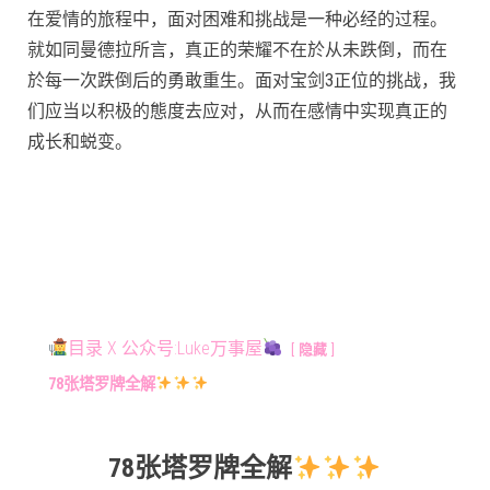
在爱情的旅程中，面对困难和挑战是一种必经的过程。
就如同曼德拉所言，真正的荣耀不在於从未跌倒，而在
於每一次跌倒后的勇敢重生。面对宝剑3正位的挑战，我
们应当以积极的態度去应对，从而在感情中实现真正的
成长和蜕变。
目录 X 公众号:Luke万事屋
隐藏
78张塔罗牌全解
78张塔罗牌全解