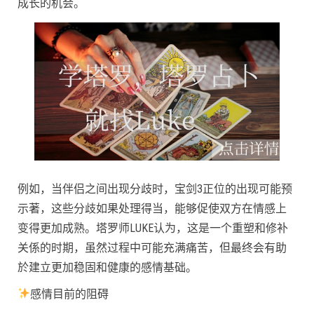
成长的机会。
例如，当伴侣之间出现分歧时，宝剑3正位的出现可能预
示著，这些分歧如果处理得当，能够促使双方在情感上
变得更加成熟。塔罗师LUKE认为，这是一个重塑和修补
关係的时期，虽然过程中可能充满痛苦，但最终会有助
於建立更加稳固和健康的感情基础。
感情目前的阻碍