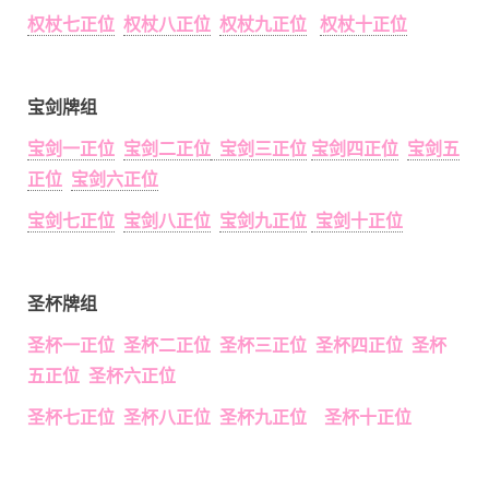
权杖七正位
权杖八正位
权杖九正位
权杖十正位
宝剑牌组
宝剑一正位
宝剑二正位
宝剑三正位
宝剑四正位
宝剑五
正位
宝剑六正位
宝剑七正位
宝剑八正位
宝剑九正位
宝剑十正位
圣杯牌组
圣杯一正位 圣杯二正位 圣杯三正位 圣杯四正位 圣杯
五正位 圣杯六正位
圣杯七正位 圣杯八正位 圣杯九正位 圣杯十正位