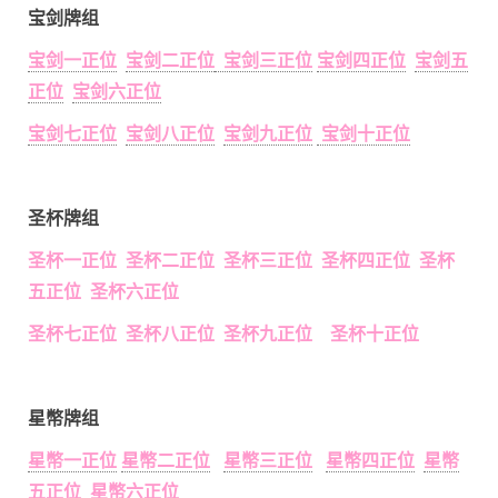
宝剑牌组
宝剑一正位
宝剑二正位
宝剑三正位
宝剑四正位
宝剑五
正位
宝剑六正位
宝剑七正位
宝剑八正位
宝剑九正位
宝剑十正位
圣杯牌组
圣杯一正位 圣杯二正位 圣杯三正位 圣杯四正位 圣杯
五正位 圣杯六正位
圣杯七正位 圣杯八正位 圣杯九正位 圣杯十正位
星幣牌组
星幣一正位
星幣二正位
星幣三正位
星幣四正位
星幣
五正位
星幣六正位