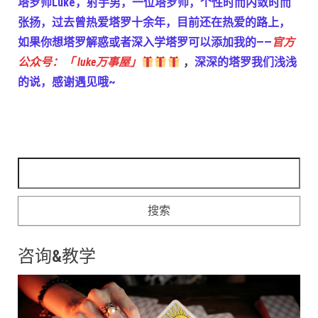
塔罗师Luke，射手男，一位塔罗师，个性时而内敛时而
张扬，过去曾热爱塔罗十余年，目前还在热爱的路上，
如果你想塔罗解惑或者深入学塔罗可以添加我的——
官方
公众号：「 luke万事屋」
，
深深的塔罗我们浅浅
的说，感谢遇见哦~
搜索：
咨询&教学