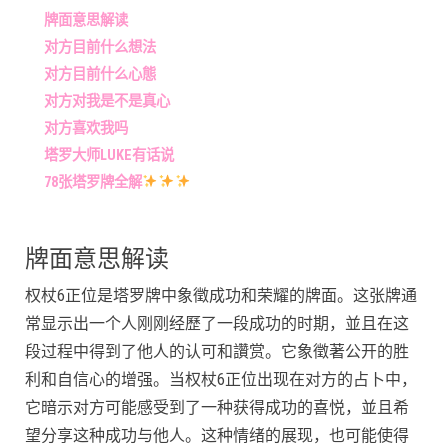
牌面意思解读
对方目前什么想法
对方目前什么心態
对方对我是不是真心
对方喜欢我吗
塔罗大师LUKE有话说
78张塔罗牌全解
牌面意思解读
权杖6正位是塔罗牌中象徵成功和荣耀的牌面。这张牌通
常显示出一个人刚刚经歷了一段成功的时期，並且在这
段过程中得到了他人的认可和讚赏。它象徵著公开的胜
利和自信心的增强。当权杖6正位出现在对方的占卜中，
它暗示对方可能感受到了一种获得成功的喜悦，並且希
望分享这种成功与他人。这种情绪的展现，也可能使得