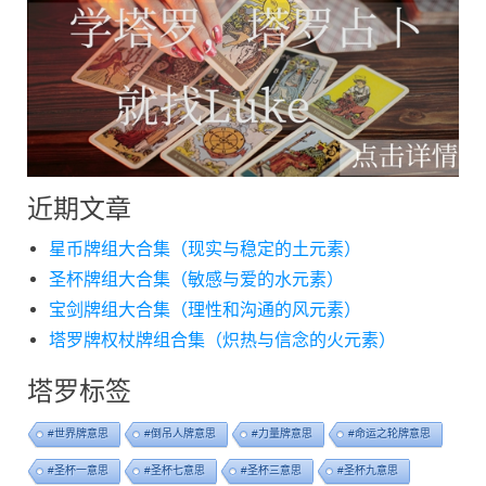
近期文章
星币牌组大合集（现实与稳定的土元素）
圣杯牌组大合集（敏感与爱的水元素）
宝剑牌组大合集（理性和沟通的风元素）
塔罗牌权杖牌组合集（炽热与信念的火元素）
塔罗标签
#世界牌意思
#倒吊人牌意思
#力量牌意思
#命运之轮牌意思
#圣杯一意思
#圣杯七意思
#圣杯三意思
#圣杯九意思