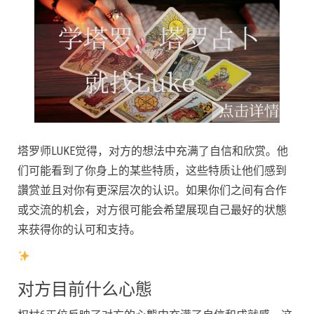
塔罗师LUKE觉得，对方的想法中充满了自信和欣赏。他
们可能看到了你身上的某些特质，这些特质让他们感到
讚赏並且对你有更深层次的认识。如果你们之间有合作
或交流的机会，对方很可能会希望展现自己最好的状態
来获得你的认可和支持。
对方目前什么心態