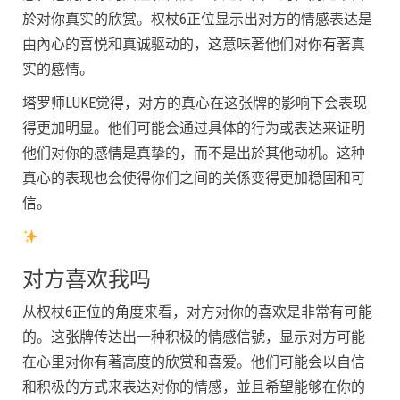
於对你真实的欣赏。权杖6正位显示出对方的情感表达是
由內心的喜悦和真诚驱动的，这意味著他们对你有著真
实的感情。
塔罗师LUKE觉得，对方的真心在这张牌的影响下会表现
得更加明显。他们可能会通过具体的行为或表达来证明
他们对你的感情是真挚的，而不是出於其他动机。这种
真心的表现也会使得你们之间的关係变得更加稳固和可
信。
对方喜欢我吗
从权杖6正位的角度来看，对方对你的喜欢是非常有可能
的。这张牌传达出一种积极的情感信號，显示对方可能
在心里对你有著高度的欣赏和喜爱。他们可能会以自信
和积极的方式来表达对你的情感，並且希望能够在你的