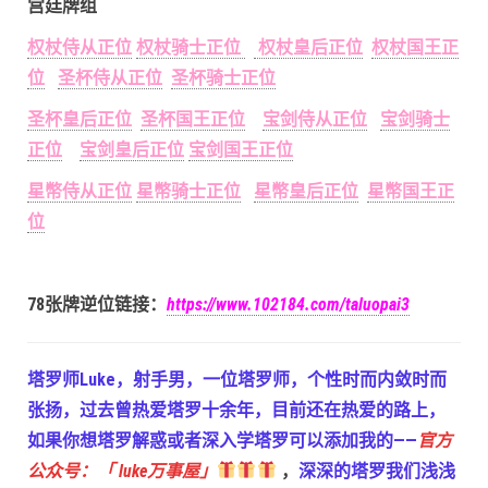
宫廷牌组
权杖侍从正位
权杖骑士正位
权杖皇后正位
权杖国王正
位
圣杯侍从正位
圣杯骑士正位
圣杯皇后正位
圣杯国王正位
宝剑侍从正位
宝剑骑士
正位
宝剑皇后正位
宝剑国王正位
星幣侍从正位
星幣骑士正位
星幣皇后正位
星幣国王正
位
78张牌逆位链接：
https://www.102184.com/taluopai3
塔罗师Luke，射手男，一位塔罗师，个性时而内敛时而
张扬，过去曾热爱塔罗十余年，目前还在热爱的路上，
如果你想塔罗解惑或者深入学塔罗可以添加我的——
官方
公众号：「 luke万事屋」
，
深深的塔罗我们浅浅