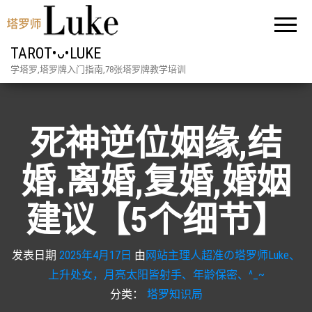
TAROT•ᴗ•LUKE
学塔罗,塔罗牌入门指南,78张塔罗牌教学培训
死神逆位姻缘,结
婚.离婚,复婚,婚姻
建议【5个细节】
发表日期
2025年4月17日
由
网站主理人超准の塔罗师Luke、
上升处女，月亮太阳皆射手、年龄保密、^_~
分类：
塔罗知识局