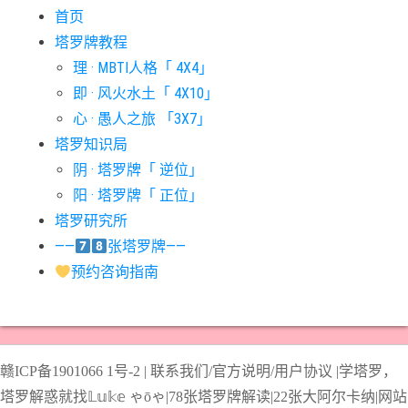
首页
#宝剑七意思
#宝剑三意思
#宝剑九意思
#宝剑二意思
塔罗牌教程
#宝剑五意思
#宝剑侍从意思
#宝剑八意思
#宝剑六意思
理 · MBTI人格「 4X4」
#宝剑十意思
#宝剑四意思
#宝剑国王意思
#宝剑女皇意思
即 · 风火水土「 4X10」
#宝剑骑士意思
#审判牌意思
#恋人牌意思
#恶魔牌意思
心 · 愚人之旅 「3X7」
#愚人牌意思
#战车牌意思
#教皇牌意思
#星币一意思
塔罗知识局
阴 · 塔罗牌「 逆位」
#星币七意思
#星币三意思
#星币九意思
#星币二意思
阳 · 塔罗牌「 正位」
#星币五意思
#星币侍从意思
#星币八意思
#星币六意思
塔罗研究所
#星币十意思
#星币四意思
#星币国王意思
#星币女皇意思
——
张塔罗牌——
#星币骑士意思
#星星牌意思
#月亮牌意思
#权杖一意思
预约咨询指南
#权杖七意思
#权杖三意思
#权杖九意思
#权杖二意思
#权杖五意思
#权杖侍从意思
#权杖八意思
#权杖六意思
#权杖十意思
#权杖四意思
#权杖国王意思
#权杖女皇意思
赣ICP备1901066
1号-2
|
联系我们/官方说明/用户协议
|
学塔罗，
#权杖骑士意思
#正义牌意思
#死神牌意思
#皇后牌意思
塔罗解惑就找𝕃𝕦𝕜𝕖 ゃōゃ|
78张塔罗牌解读
|
22张大阿尔卡纳
|
网站