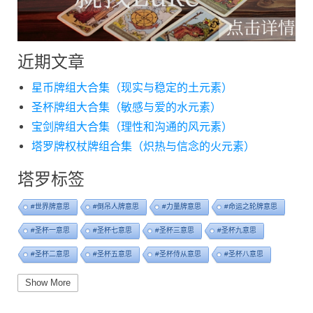
近期文章
星币牌组大合集（现实与稳定的土元素）
圣杯牌组大合集（敏感与爱的水元素）
宝剑牌组大合集（理性和沟通的风元素）
塔罗牌权杖牌组合集（炽热与信念的火元素）
塔罗标签
#世界牌意思
#倒吊人牌意思
#力量牌意思
#命运之轮牌意思
#圣杯一意思
#圣杯七意思
#圣杯三意思
#圣杯九意思
#圣杯二意思
#圣杯五意思
#圣杯侍从意思
#圣杯八意思
#圣杯六意思
#圣杯十意思
#圣杯四意思
#圣杯国王意思
Show More
#圣杯女皇意思
#太阳牌意思
#女祭司牌意思
#宝剑一意思