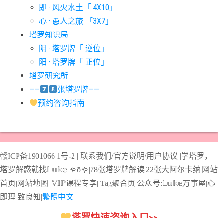
即 · 风火水土「 4X10」
#宝剑骑士意思
#审判牌意思
#恋人牌意思
#恶魔牌意思
心 · 愚人之旅 「3X7」
#愚人牌意思
#战车牌意思
#教皇牌意思
#星币一意思
塔罗知识局
阴 · 塔罗牌「 逆位」
#星币七意思
#星币三意思
#星币九意思
#星币二意思
阳 · 塔罗牌「 正位」
#星币五意思
#星币侍从意思
#星币八意思
#星币六意思
塔罗研究所
#星币十意思
#星币四意思
#星币国王意思
#星币女皇意思
——
张塔罗牌——
#星币骑士意思
#星星牌意思
#月亮牌意思
#权杖一意思
预约咨询指南
#权杖七意思
#权杖三意思
#权杖九意思
#权杖二意思
#权杖五意思
#权杖侍从意思
#权杖八意思
#权杖六意思
#权杖十意思
#权杖四意思
#权杖国王意思
#权杖女皇意思
赣ICP备1901066
1号-2
|
联系我们/官方说明/用户协议
|
学塔罗，
#权杖骑士意思
#正义牌意思
#死神牌意思
#皇后牌意思
塔罗解惑就找𝕃𝕦𝕜𝕖 ゃōゃ|
78张塔罗牌解读
|
22张大阿尔卡纳
|
网站
#皇帝牌意思
#节制牌意思
#隐士牌意思
#高塔牌意思
首页
|
网站地图
|
𝕍𝕀ℙ课程专享
|
Tag聚合页
|
公众号:𝕃𝕦𝕜𝕖万事屋|
心
即理
致良
知
|
繁體中文
#魔术师意思
圣杯骑士意思
塔罗快速咨询入口>>