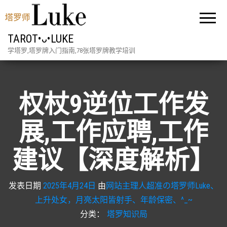
TAROT•ᴗ•LUKE
学塔罗,塔罗牌入门指南,78张塔罗牌教学培训
权杖9逆位工作发
展,工作应聘,工作
建议【深度解析】
发表日期
2025年4月24日
由
网站主理人超准の塔罗师Luke、
上升处女，月亮太阳皆射手、年龄保密、^_~
分类：
塔罗知识局