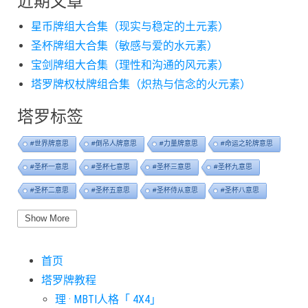
近期文章
星币牌组大合集（现实与稳定的土元素）
圣杯牌组大合集（敏感与爱的水元素）
宝剑牌组大合集（理性和沟通的风元素）
塔罗牌权杖牌组合集（炽热与信念的火元素）
塔罗标签
#世界牌意思
#倒吊人牌意思
#力量牌意思
#命运之轮牌意思
#圣杯一意思
#圣杯七意思
#圣杯三意思
#圣杯九意思
#圣杯二意思
#圣杯五意思
#圣杯侍从意思
#圣杯八意思
#圣杯六意思
#圣杯十意思
#圣杯四意思
#圣杯国王意思
Show More
#圣杯女皇意思
#太阳牌意思
#女祭司牌意思
#宝剑一意思
首页
#宝剑七意思
#宝剑三意思
#宝剑九意思
#宝剑二意思
塔罗牌教程
#宝剑五意思
#宝剑侍从意思
#宝剑八意思
#宝剑六意思
理 · MBTI人格「 4X4」
#宝剑十意思
#宝剑四意思
#宝剑国王意思
#宝剑女皇意思