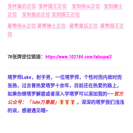
圣杯皇后正位
圣杯国王正位
宝剑侍从正位
宝剑骑士
正位
宝剑皇后正位
宝剑国王正位
星幣侍从正位
星幣骑士正位
星幣皇后正位
星幣国王正
位
78张牌逆位链接：
https://www.102184.com/taluopai3
塔罗师Luke，射手男，一位塔罗师，个性时而内敛时而
张扬，过去曾热爱塔罗十余年，目前还在热爱的路上，
如果你想塔罗解惑或者深入学塔罗可以添加我的——
官方
公众号：「 luke万事屋」
，
深深的塔罗我们浅浅
的说，感谢遇见哦~