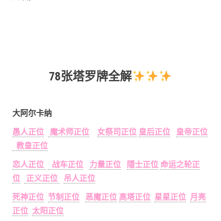
78张塔罗牌全解
大阿尔卡纳
愚人正位
魔术师正位
女祭司正位
皇后正位
皇帝正位
教皇正位
恋人正位
战车正位
力量正位
隱士正位
命运之轮正
位
正义正位
吊人正位
死神正位
节制正位
恶魔正位
高塔正位
星星正位
月亮
正位
太阳正位